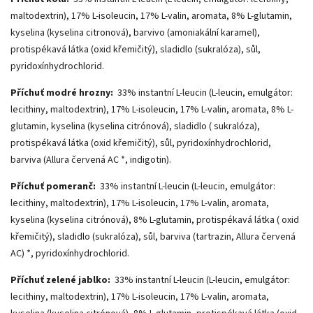
maltodextrin), 17% L-isoleucin, 17% L-valin, aromata, 8% L-glutamin,
kyselina (kyselina citronová), barvivo (amoniakální karamel),
protispékavá látka (oxid křemičitý), sladidlo (sukralóza), sůl,
pyridoxínhydrochlorid.
Příchuť modré hrozny:
33% instantní L-leucin (L-leucin, emulgátor:
lecithiny, maltodextrin), 17% L-isoleucin, 17% L-valin, aromata, 8% L-
glutamin, kyselina (kyselina citrónová), sladidlo ( sukralóza),
protispékavá látka (oxid křemičitý), sůl, pyridoxínhydrochlorid,
barviva (Allura červená AC *, indigotin).
Příchuť pomeranč:
33% instantní L-leucin (L-leucin, emulgátor:
lecithiny, maltodextrin), 17% L-isoleucin, 17% L-valin, aromata,
kyselina (kyselina citrónová), 8% L-glutamin, protispékavá látka ( oxid
křemičitý), sladidlo (sukralóza), sůl, barviva (tartrazin, Allura červená
AC) *, pyridoxínhydrochlorid.
Příchuť zelené jablko:
33% instantní L-leucin (L-leucin, emulgátor:
lecithiny, maltodextrin), 17% L-isoleucin, 17% L-valin, aromata,