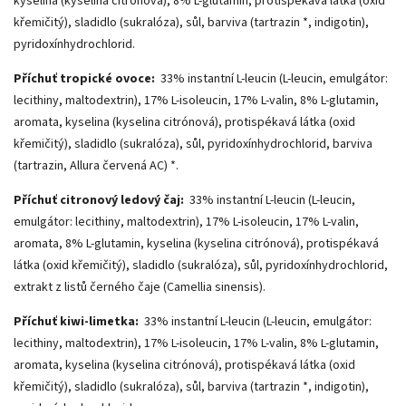
kyselina (kyselina citrónová), 8% L-glutamin, protispékavá látka (oxid
křemičitý), sladidlo (sukralóza), sůl, barviva (tartrazin *, indigotin),
pyridoxínhydrochlorid.
Příchuť tropické ovoce:
33% instantní L-leucin (L-leucin, emulgátor:
lecithiny, maltodextrin), 17% L-isoleucin, 17% L-valin, 8% L-glutamin,
aromata, kyselina (kyselina citrónová), protispékavá látka (oxid
křemičitý), sladidlo (sukralóza), sůl, pyridoxínhydrochlorid, barviva
(tartrazin, Allura červená AC) *.
Příchuť citronový ledový čaj:
33% instantní L-leucin (L-leucin,
emulgátor: lecithiny, maltodextrin), 17% L-isoleucin, 17% L-valin,
aromata, 8% L-glutamin, kyselina (kyselina citrónová), protispékavá
látka (oxid křemičitý), sladidlo (sukralóza), sůl, pyridoxínhydrochlorid,
extrakt z listů černého čaje (Camellia sinensis).
Příchuť kiwi-limetka:
33% instantní L-leucin (L-leucin, emulgátor:
lecithiny, maltodextrin), 17% L-isoleucin, 17% L-valin, 8% L-glutamin,
aromata, kyselina (kyselina citrónová), protispékavá látka (oxid
křemičitý), sladidlo (sukralóza), sůl, barviva (tartrazin *, indigotin),