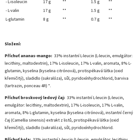
- L-isoleucin
17 g
**
1.5 g
**
- L-valin
17 g
**
1.5 g
**
L-glutamin
8 g
**
0.7 g
**
Složení:
Příchuť ananas-mango:
33% instantní L-leucin (L-leucin, emulgátor:
lecithiny, maltodextrin), 17% L-isoleucin, 17% L-valin, aromata, 8% L-
glutamin, kyselina (kyselina citrónová), protispékavá látka (oxid
křemičitý), sladidlo (sukralóza), sůl, pyridoxínhydrochlorid, barviva
(tartrazin, ponceau 4R) *.
Příchuť broskvový ledový čaj:
33% instantní L-leucin (L-leucin,
emulgátor: lecithiny, maltodextrin), 17% L-isoleucin, 17% L-valin,
aromata, 8% L-glutamin, kyselina (kyselina citrónová), instantní černý
čaj (Camellia sinensis) extrakt z listů, protispékavá látka (oxid
křemičitý), sladidlo (sukralóza), sůl, pyridoxínhydrochlorid.
Příchuť kola:
33% instantní L-leucin (L-leucin, emulgátor: lecithiny,