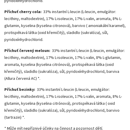
pyridoxínhydrochlorid.
Příchuť cherry cola:
33% instantní L-leucin (L-leucin, emulgátor:
lecithiny, maltodextrin), 17% L-isoleucin, 17% L-valin, aromata, 8% L-
glutamin, kyselina (kyselina citronová), barvivo ( amoniakální karamel),
protispékavá látka (oxid křemičitý), sladidlo (sukralóza), sůl,
pyridoxínhydrochlorid.
Příchuť červený meloun:
33% instantní L-leucin (L-leucin, emulgátor:
lecithiny, maltodextrin), 17% L-isoleucin, 17% L-valin, 8% L-glutamin,
aromata, kyselina (kyselina citrónová), protispékavá látka (oxid
křemičitý), sladidlo (sukralóza), sůl, pyridoxínhydrochlorid, barviva
(Allura červená AC) *.
Příchuť bezinky:
33% instantní L-leucin (L-leucin, emulgátor:
lecithiny, maltodextrin), 17% L-isoleucin, 17% L-valin, aromata, 8% L-
glutamin, kyselina (kyselina citrónová), protispékavá látka ( oxid
křemičitý), sladidlo (sukralóza), sůl, pyridoxínhydrochlorid, barvivo
(tartrazin) *.
* Může mít nepříznivé účinky na činnost a pozornost dětí.