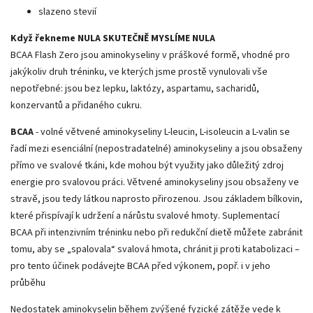
slazeno stevií
Když řekneme NULA SKUTEČNĚ MYSLÍME NULA
BCAA Flash Zero jsou aminokyseliny v práškové formě, vhodné pro
jakýkoliv druh tréninku, ve kterých jsme prostě vynulovali vše
nepotřebné: jsou bez lepku, laktózy, aspartamu, sacharidů,
konzervantů a přidaného cukru.
BCAA
- volné větvené aminokyseliny L-leucin, L-isoleucin a L-valin se
řadí mezi esenciální (nepostradatelné) aminokyseliny a jsou obsaženy
přímo ve svalové tkáni, kde mohou být využity jako důležitý zdroj
energie pro svalovou práci. Větvené aminokyseliny jsou obsaženy ve
stravě, jsou tedy látkou naprosto přirozenou. Jsou základem bílkovin,
které přispívají k udržení a nárůstu svalové hmoty. Suplementací
BCAA při intenzivním tréninku nebo při redukční dietě můžete zabránit
tomu, aby se „spalovala“ svalová hmota, chránit ji proti katabolizaci –
pro tento účinek podávejte BCAA před výkonem, popř. i v jeho
průběhu
Nedostatek aminokyselin během zvýšené fyzické zátěže vede k