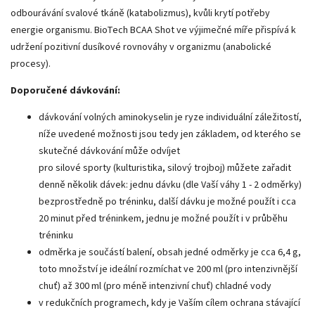
odbourávání svalové tkáně (katabolizmus), kvůli krytí potřeby
energie organismu. BioTech BCAA Shot ve výjimečné míře přispívá k
udržení pozitivní dusíkové rovnováhy v organizmu (anabolické
procesy).
Doporučené dávkování:
dávkování volných aminokyselin je ryze individuální záležitostí,
níže uvedené možnosti jsou tedy jen základem, od kterého se
skutečné dávkování může odvíjet
pro silové sporty (kulturistika, silový trojboj) můžete zařadit
denně několik dávek: jednu dávku (dle Vaší váhy 1 - 2 odměrky)
bezprostředně po tréninku, další dávku je možné použít i cca
20 minut před tréninkem, jednu je možné použít i v průběhu
tréninku
odměrka je součástí balení, obsah jedné odměrky je cca 6,4 g,
toto množství je ideální rozmíchat ve 200 ml (pro intenzivnější
chuť) až 300 ml (pro méně intenzivní chuť) chladné vody
v redukčních programech, kdy je Vaším cílem ochrana stávající