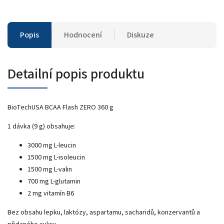
Popis
Hodnocení
Diskuze
Detailní popis produktu
BioTechUSA BCAA Flash ZERO 360 g
1 dávka (9 g) obsahuje:
3000 mg L-leucin
1500 mg L-isoleucin
1500 mg L-valin
700 mg L-glutamin
2 mg vitamín B6
Bez obsahu lepku, laktózy, aspartamu, sacharidů, konzervantů a