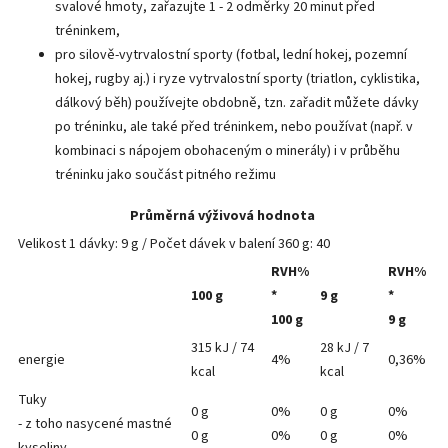
svalové hmoty, zařazujte 1 - 2 odměrky 20 minut před
tréninkem,
pro silově-vytrvalostní sporty (fotbal, lední hokej, pozemní
hokej, rugby aj.) i ryze vytrvalostní sporty (triatlon, cyklistika,
dálkový běh) používejte obdobně, tzn. zařadit můžete dávky
po tréninku, ale také před tréninkem, nebo používat (např. v
kombinaci s nápojem obohaceným o minerály) i v průběhu
tréninku jako součást pitného režimu
Průměrná výživová hodnota
Velikost 1 dávky: 9 g / Počet dávek v balení 360 g: 40
RVH%
RVH%
100 g
*
9 g
*
100 g
9 g
315 kJ / 74
28 kJ / 7
energie
4%
0,36%
kcal
kcal
Tuky
0 g
0%
0 g
0%
- z toho nasycené mastné
0 g
0%
0 g
0%
kyseliny