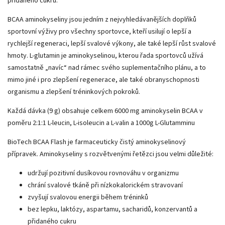
přidaného cukru.
BCAA aminokyseliny jsou jedním z nejvyhledávanějších doplňků
sportovní výživy pro všechny sportovce, kteří usilují o lepší a
rychlejší regeneraci, lepší svalové výkony, ale také lepší růst svalové
hmoty. L-glutamin je aminokyselinou, kterou řada sportovců užívá
samostatně „navíc“ nad rámec svého suplementačního plánu, a to
mimo jiné i pro zlepšení regenerace, ale také obranyschopnosti
organismu a zlepšení tréninkových pokroků.
Každá dávka (9 g) obsahuje celkem 6000 mg aminokyselin BCAA v
poměru 2:1:1 L-leucin, L-isoleucin a L-valin a 1000g L-Glutamminu
BioTech BCAA Flash je farmaceuticky čistý aminokyselinový
přípravek. Aminokyseliny s rozvětvenými řetězci jsou velmi důležité:
udržují pozitivní dusíkovou rovnováhu v organizmu
chrání svalové tkáně při nízkokalorickém stravovaní
zvyšují svalovou energii během tréninků
bez lepku, laktózy, aspartamu, sacharidů, konzervantů a
přidaného cukru