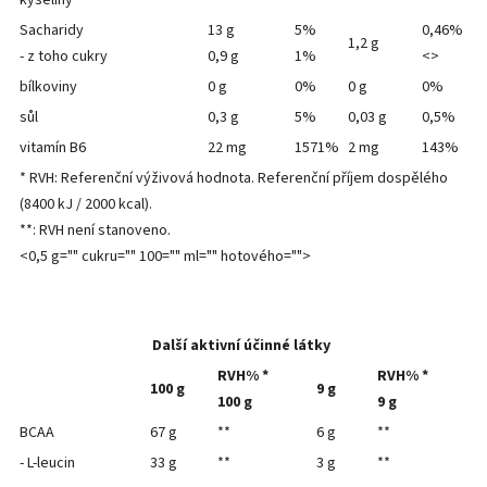
Sacharidy
13 g
5%
0,46%
1,2 g
- z toho cukry
0,9 g
1%
<>
bílkoviny
0 g
0%
0 g
0%
sůl
0,3 g
5%
0,03 g
0,5%
vitamín B6
22 mg
1571%
2 mg
143%
* RVH: Referenční výživová hodnota. Referenční příjem dospělého
(8400 kJ / 2000 kcal).
**: RVH není stanoveno.
<0,5 g="" cukru="" 100="" ml="" hotového="">
Další aktivní účinné látky
RVH% *
RVH% *
100 g
9 g
100 g
9 g
BCAA
67 g
**
6 g
**
- L-leucin
33 g
**
3 g
**