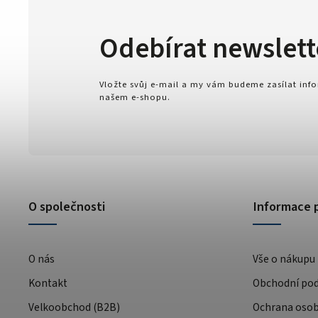
Odebírat newslett
Vložte svůj e-mail a my vám budeme zasílat in
našem e-shopu.
O společnosti
Informace 
O nás
Vše o nákupu
Kontakt
Obchodní po
Velkoobchod (B2B)
Ochrana osob