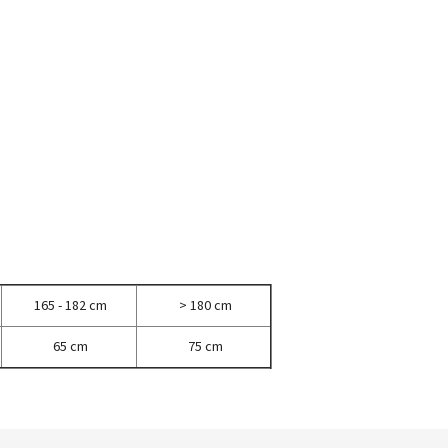
165 - 182 cm
> 180 cm
65 cm
75 cm