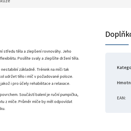
skuze
Doplňk
í středu těla a zlepšení rovnováhy. Jeho
xibilitu. Posílíte svaly a zlepšíte držení těla.
Katego
nestabilní základně. Trénink na míči tak
úkol udržet tělo i míč v požadované poloze.
Hmotn
akož i pro účely rehabilitace a relaxace.
povrchem. Součástí balení je ruční pumpička,
EAN
:
ntu z míče. Průměr míče by měl odpovídat
ku.