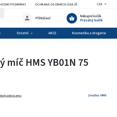
CZK
HODNÍ PODMÍNKY
OCHRANA OSOBNÍCH ÚDAJŮ
VÝMĚNA A VRÁCENÍ Z
Nákupní košík
Přihlášení
Prázdný košík
Ostatní
AKCE
Kosmetika a drogerie
ý míč HMS YB01N 75
Značka:
HMS
Neohodnoceno