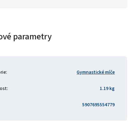
ové parametry
rie
:
Gymnastické míče
ost
:
1.19 kg
5907695554779