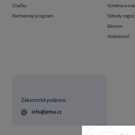
Značky
Výměna a vrá
Partnerský program
Výhody regist
Glovion
Hodnocení
Zákaznická podpora:
info@jema.cz