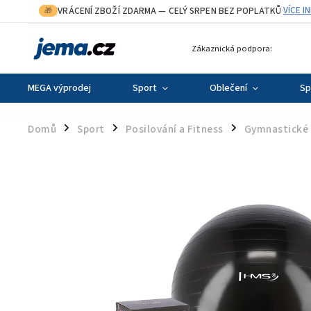
VRÁCENÍ ZBOŽÍ ZDARMA
— CELÝ SRPEN BEZ POPLATKŮ
VÍCE I
🎁
·
Zákaznická podpora:
MEGA výprodej
Sport
Oblečení
Sp
Domů
Sport
Posilování a Fitness
Gymnastické
/
/
/