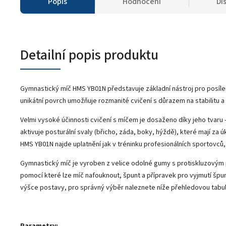
Popis
Hodnocení
Di
Detailní popis produktu
Gymnastický míč HMS YB01N představuje základní nástroj pro posílen
unikátní povrch umožňuje rozmanité cvičení s důrazem na stabilitu a fle
Velmi vysoké účinnosti cvičení s míčem je dosaženo díky jeho tvaru - 
aktivuje posturální svaly (břicho, záda, boky, hýždě), které mají za 
HMS YB01N najde uplatnění jak v tréninku profesionálních sportovců, j
Gymnastický míč je vyroben z velice odolné gumy s protiskluzovým 
pomocí které lze míč nafouknout, špunt a přípravek pro vyjmutí špu
výšce postavy, pro správný výběr naleznete níže přehledovou tabul
Parametry: