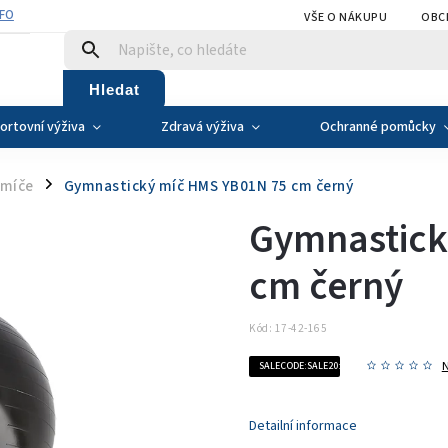
NFO
VŠE O NÁKUPU
OBC
Hledat
ortovní výživa
Zdravá výživa
Ochranné pomůcky
 míče
Gymnastický míč HMS YB01N 75 cm černý
/
Gymnastick
cm černý
Kód:
17-42-165
SALECODE:SALE20:20:%
Detailní informace