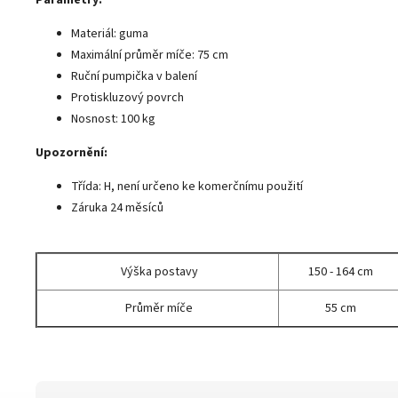
Materiál: guma
Maximální průměr míče: 75 cm
Ruční pumpička v balení
Protiskluzový povrch
Nosnost: 100 kg
Upozornění:
Třída: H, není určeno ke komerčnímu použití
Záruka 24 měsíců
Výška postavy
150 - 164 cm
Průměr míče
55 cm