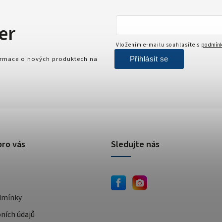
er
Vložením e-mailu souhlasíte s
podmínk
Přihlásit se
formace o nových produktech na
pro vás
Sledujte nás
dmínky
ních údajů