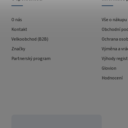
O nás
Vše o nákupu
Kontakt
Obchodní po
Velkoobchod (B2B)
Ochrana osob
Značky
Výměna a vrá
Partnerský program
Výhody regist
Glovion
Hodnocení