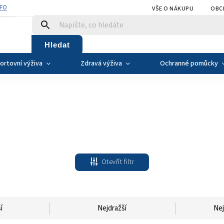
NFO
VŠE O NÁKUPU
OBC
Hledat
ortovní výživa
Zdravá výživa
Ochranné pomůcky
Otevřít filtr
í
Nejdražší
Nej