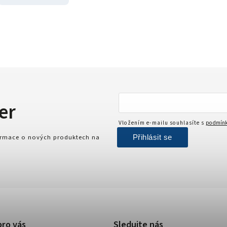
er
Vložením e-mailu souhlasíte s
podmínk
Přihlásit se
formace o nových produktech na
pro vás
Sledujte nás