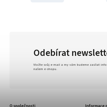
Odebírat newslett
Vložte svůj e-mail a my vám budeme zasílat in
našem e-shopu.
O společnosti
Informace 