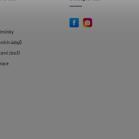
dmínky
ních údajů
cení zboží
race