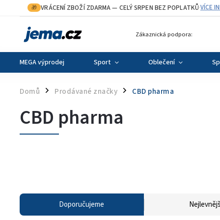
VRÁCENÍ ZBOŽÍ ZDARMA
— CELÝ SRPEN BEZ POPLATKŮ
VÍCE I
🎁
·
Zákaznická podpora:
MEGA výprodej
Sport
Oblečení
Sp
Domů
Prodávané značky
CBD pharma
/
/
CBD pharma
Doporučujeme
Nejlevnějš