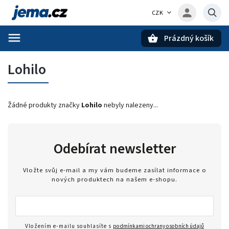
CZK
Prázdný košík
Hledat
Lohilo
Žádné produkty značky
Lohilo
nebyly nalezeny...
Odebírat newsletter
Vložte svůj e-mail a my vám budeme zasílat informace o
nových produktech na našem e-shopu.
Vložením e-mailu souhlasíte s
podmínkami ochrany osobních údajů