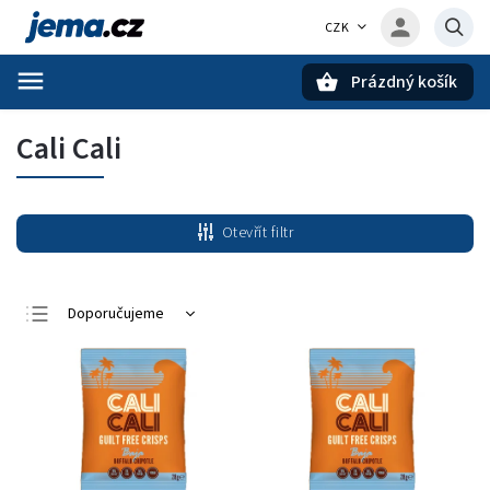
CZK
Prázdný košík
Hledat
Cali Cali
Otevřít filtr
Doporučujeme
Nejlevnější
Nejdražší
Nejprodávanější
Abecedně