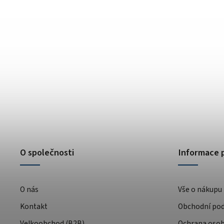
O společnosti
Informace 
O nás
Vše o nákupu
Kontakt
Obchodní po
Velkoobchod (B2B)
Ochrana osob