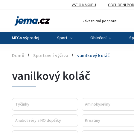
VŠE O NÁKUPU
OBCHODNÍ POD
Zákaznická podpora:
MEGA výprodej
Sport
Oblečení
Sp
Domů
Sportovní výživa
vanilkový koláč
/
/
vanilkový koláč
Tyčinky
Aminokyseliny
Anabolizéry a NO doplňky
Kreatiny