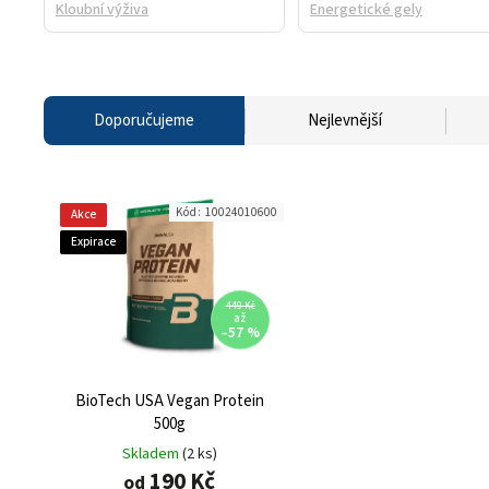
Kloubní výživa
Energetické gely
Doporučujeme
Nejlevnější
Kód:
10024010600
Akce
Expirace
449 Kč
až
–57 %
BioTech USA Vegan Protein
500g
Skladem
(2 ks)
190 Kč
od