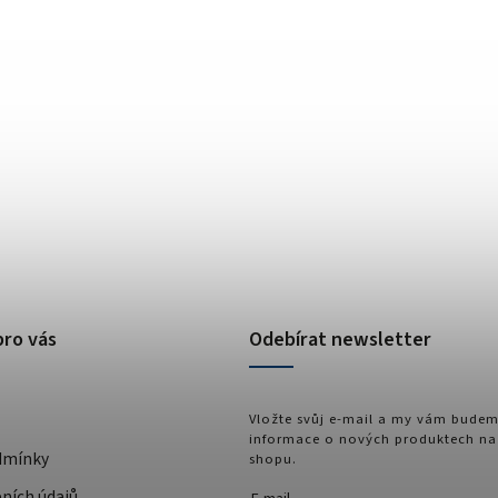
pro vás
Odebírat newsletter
Vložte svůj e-mail a my vám budem
informace o nových produktech na
dmínky
shopu.
ních údajů