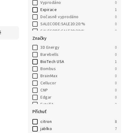
Vyprodáno
0
Expirace
1
Dočasně vyprodáno
0
SALECODE:SALE20:20:%
0
SALECODE:SALE30:30:%
0
ě
Značky
3D Energy
0
Barebells
0
BioTech USA
1
Bombus
0
BrainMax
0
Cellucor
0
CNP
0
Edgar
0
Extrifit
0
Příchuť
Go On Nutrition
0
Grenade
0
citron
8
HealthyCo
0
jablko
7
JEMASPORT
0