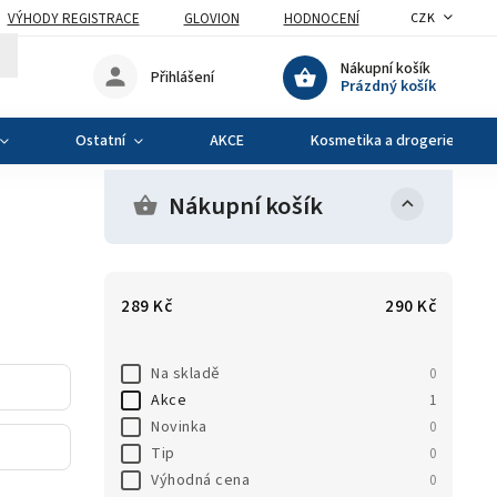
VÝHODY REGISTRACE
GLOVION
HODNOCENÍ
CZK
Nákupní košík
Přihlášení
Prázdný košík
Ostatní
AKCE
Kosmetika a drogerie
Nákupní košík
289
Kč
290
Kč
Na skladě
0
Akce
1
Novinka
0
Tip
0
Výhodná cena
0