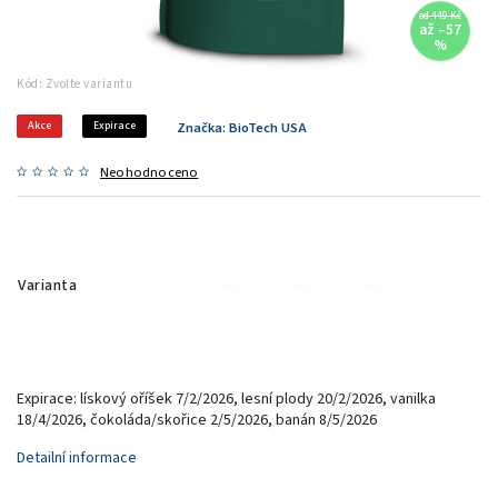
od 449 Kč
až –57
%
Kód:
Zvolte variantu
Akce
Expirace
Značka:
BioTech USA
Neohodnoceno
Varianta
Expirace: lískový oříšek 7/2/2026, lesní plody 20/2/2026, vanilka
18/4/2026, čokoláda/skořice 2/5/2026, banán 8/5/2026
Detailní informace