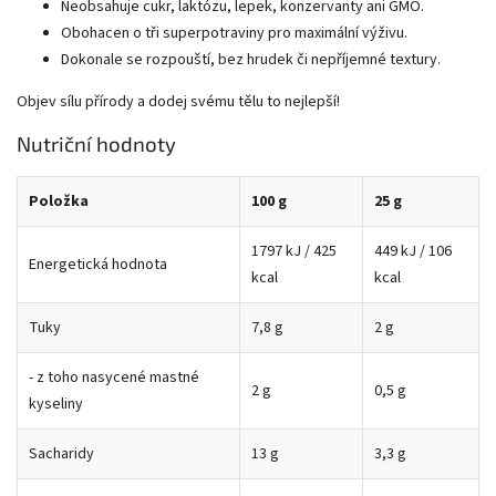
Neobsahuje cukr, laktózu, lepek, konzervanty ani GMO.
Obohacen o tři superpotraviny pro maximální výživu.
Dokonale se rozpouští, bez hrudek či nepříjemné textury.
Objev sílu přírody a dodej svému tělu to nejlepší!
Nutriční hodnoty
Položka
100 g
25 g
1797 kJ / 425
449 kJ / 106
Energetická hodnota
kcal
kcal
Tuky
7,8 g
2 g
- z toho nasycené mastné
2 g
0,5 g
kyseliny
Sacharidy
13 g
3,3 g