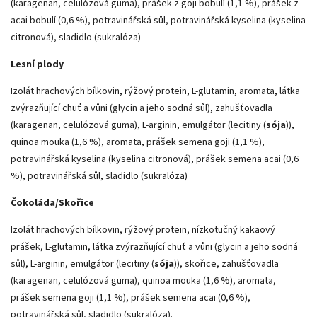
(karagenan, celulózová guma), prášek z goji bobulí (1,1 %), prášek z
acai bobulí (0,6 %), potravinářská sůl, potravinářská kyselina (kyselina
citronová), sladidlo (sukralóza)
Lesní plody
Izolát hrachových bílkovin, rýžový protein, L-glutamin, aromata, látka
zvýrazňující chuť a vůni (glycin a jeho sodná sůl), zahušťovadla
(karagenan, celulózová guma), L-arginin, emulgátor (lecitiny (
sója
)),
quinoa mouka (1,6 %), aromata, prášek semena goji (1,1 %),
potravinářská kyselina (kyselina citronová), prášek semena acai (0,6
%), potravinářská sůl, sladidlo (sukralóza)
Čokoláda/Skořice
Izolát hrachových bílkovin, rýžový protein, nízkotučný kakaový
prášek, L-glutamin, látka zvýrazňující chuť a vůni (glycin a jeho sodná
sůl), L-arginin, emulgátor (lecitiny (
sója
)), skořice, zahušťovadla
(karagenan, celulózová guma), quinoa mouka (1,6 %), aromata,
prášek semena goji (1,1 %), prášek semena acai (0,6 %),
potravinářská sůl, sladidlo (sukralóza).