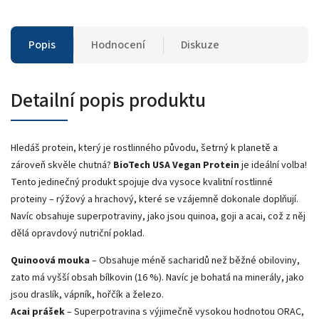
Popis
Hodnocení
Diskuze
Detailní popis produktu
Hledáš protein, který je rostlinného původu, šetrný k planetě a
zároveň skvěle chutná?
BioTech USA Vegan Protein
je ideální volba!
Tento jedinečný produkt spojuje dva vysoce kvalitní rostlinné
proteiny – rýžový a hrachový, které se vzájemně dokonale doplňují.
Navíc obsahuje superpotraviny, jako jsou quinoa, goji a acai, což z něj
dělá opravdový nutriční poklad.
Quinoová mouka
– Obsahuje méně sacharidů než běžné obiloviny,
zato má vyšší obsah bílkovin (16 %). Navíc je bohatá na minerály, jako
jsou draslík, vápník, hořčík a železo.
Acai prášek
– Superpotravina s výjimečně vysokou hodnotou ORAC,