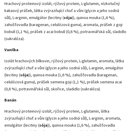
Hrachový proteinový izolát, rýžový protein, L-glutamin, nízkotučný
kakaový prášek, látka zvýrazňující chuť a vůni (glycin a jeho sodná
sůl), L-arginin, emulgátor (lecitiny (
sója
)), quinoa mouka (1,6 %),
zahušťovadla (karagenan, celulózová guma), aromata, prášek z goji
bobulí (1,1 %), prášek z acai bobulí (0,6 %), potravinářská sůl, sladidlo
(sukralóza).
Vanilka
Izolát hrachových bílkovin, rýžový protein, L-glutamin, aromata, látka
zvýrazňující chuť a vůni (glycin a jeho sodná sůl), L-arginin, emulgátor
(lecitiny (
sója
)), quinoa mouka (1,6 %), zahušťovadla (karagenan,
celulózová guma), prášek semena goji (1,1 %), prášek semena acai
(0,6 %), potravinářská sůl, skořice, sladidlo (sukralóza).
Banán
Hrachový proteinový izolát, rýžový protein, L-glutamin, látka
zvýrazňující chuť a vůni (glycin a jeho sodná sůl), L-arginin, aromata,
emulgátor (lecitiny (
sója
)), quinoa mouka (1,6 %), zahušťovadla