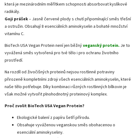
která je mezinárodním měřítkem schopnosti absorbovat kyslíkové
radikály.
Goji prášek
– Jasně červené plody s chutí připomínající směs třešní
a ostružin. Obsahují 8 esenciálních aminokyselin a bohaté množství
vitamínu C.
BioTech USA Vegan Protein není jen běžný
veganský protein.
Je to
vyvážená směs vytvořená pro tvé tělo i pro ochranu životního
prostředí.
Na rozdíl od živočišných proteinů nejsou rostlinné potraviny
přirozeně kompletními zdroji všech esenciálních aminokyselin, které
naše tělo potřebuje. Díky kombinaci různých rostlinných bílkovin je
však možné vytvořit plnohodnotný proteinový komplex.
Proč zvolit BioTech USA Vegan Protein?
Ekologické balení z papíru šetří přírodu.
Obsahuje vyváženou veganskou směs obohacenou o
esenciální aminokyseliny.