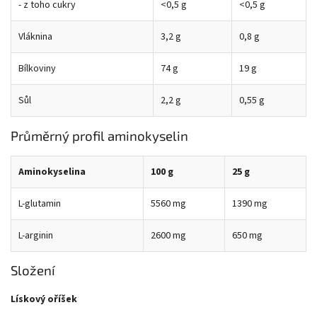
- z toho cukry
<0,5 g
<0,5 g
Vláknina
3,2 g
0,8 g
Bílkoviny
74 g
19 g
Sůl
2,2 g
0,55 g
Průměrný profil aminokyselin
Aminokyselina
100 g
25 g
L-glutamin
5560 mg
1390 mg
L-arginin
2600 mg
650 mg
Složení
Lískový oříšek