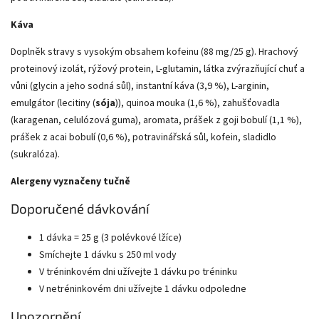
Káva
Doplněk stravy s vysokým obsahem kofeinu (88 mg/25 g). Hrachový
proteinový izolát, rýžový protein, L-glutamin, látka zvýrazňující chuť a
vůni (glycin a jeho sodná sůl), instantní káva (3,9 %), L-arginin,
emulgátor (lecitiny (
sója
)), quinoa mouka (1,6 %), zahušťovadla
(karagenan, celulózová guma), aromata, prášek z goji bobulí (1,1 %),
prášek z acai bobulí (0,6 %), potravinářská sůl, kofein, sladidlo
(sukralóza).
Alergeny vyznačeny tučně
Doporučené dávkování
1 dávka = 25 g (3 polévkové lžíce)
Smíchejte 1 dávku s 250 ml vody
V tréninkovém dni užívejte 1 dávku po tréninku
V netréninkovém dni užívejte 1 dávku odpoledne
Upozornění