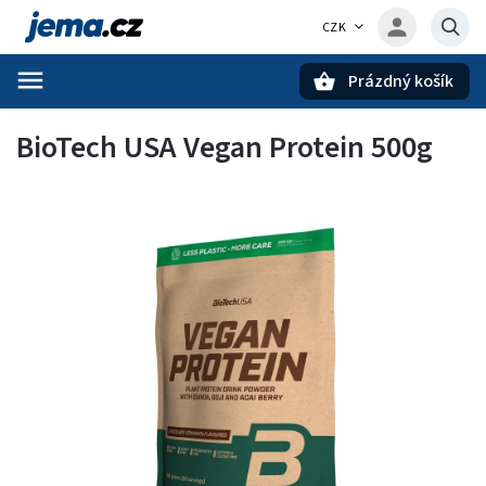
CZK
Prázdný košík
Hledat
BioTech USA Vegan Protein 500g