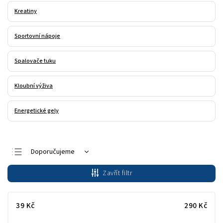
Kreatiny
Sportovní nápoje
Spalovače tuku
Kloubní výživa
Energetické gely
Doporučujeme
Nejlevnější
Zavřít filtr
Nejdražší
Nejprodávanější
39
Kč
290
Kč
Abecedně