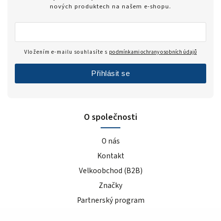
Zero
1
nových produktech na našem e-shopu.
modrý hrozen
5
ledový čaj broskev
4
tiramisu
4
Vložením e-mailu souhlasíte s
podmínkami ochrany osobních údajů
cola
2
černý rybíz
4
Přihlásit se
mango
5
modrá malina
5
pomeranč
22
O společnosti
malina
6
O nás
banán
22
čokoláda+kakao
4
Kontakt
jahoda
25
Velkoobchod (B2B)
vanilka
27
Značky
čokoláda/kokos
13
Partnerský program
čokoláda/kakao
2