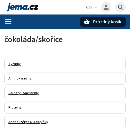
CZK
Prázdný košík
Hledat
čokoláda/skořice
Tyčinky
Aminokyseliny
Gainery - Sacharidy
Proteiny
Anabolizéry a NO doplňky