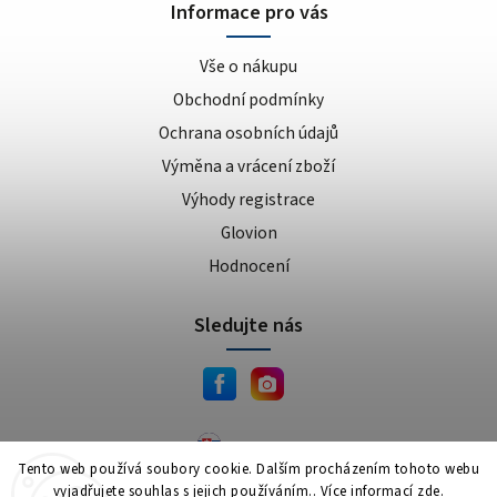
sušenka
4
Informace pro vás
kokos/vanilka
1
Vše o nákupu
cookies/cream
15
Obchodní podmínky
dvojitá čokoláda
3
ananas/mango
8
Ochrana osobních údajů
meruňkový jogurt
1
Výměna a vrácení zboží
čokoláda/lískový oříšek
1
Výhody registrace
cookie dough
1
Glovion
lískový oříšek/nugát
1
Hodnocení
karamel/kešu
1
cookies
4
Sledujte nás
bílá čokoláda/mandle
1
slané arašídy
1
krémová s křupinkami
1
bílé slané arašídy
1
JEMA.sk
Tento web používá soubory cookie. Dalším procházením tohoto webu
mléčno-čokoládový cupcake
1
vyjadřujete souhlas s jejich používáním.. Více informací
zde
.
Copyright 2026
JEMA.cz
. Všechna práva vyhrazena.