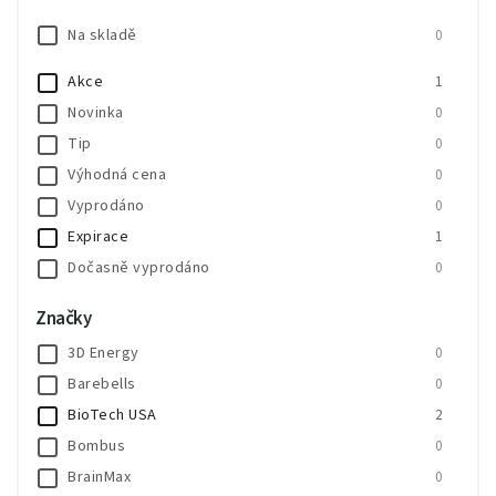
Na skladě
0
Akce
1
Novinka
0
Tip
0
Výhodná cena
0
Vyprodáno
0
Expirace
1
Dočasně vyprodáno
0
SALECODE:SALE20:20:%
0
Značky
SALECODE:SALE30:30:%
0
3D Energy
0
Barebells
0
BioTech USA
2
Bombus
0
BrainMax
0