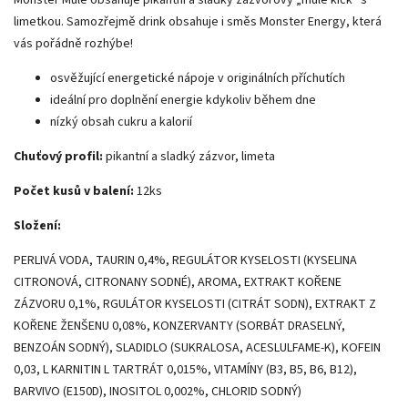
limetkou. Samozřejmě drink obsahuje i směs Monster Energy, která
vás pořádně rozhýbe!
osvěžující energetické nápoje v originálních příchutích
ideální pro doplnění energie kdykoliv během dne
nízký obsah cukru a kalorií
Chuťový profil:
pikantní a sladký zázvor, limeta
Počet kusů v balení:
12ks
Složení:
PERLIVÁ VODA, TAURIN 0,4%, REGULÁTOR KYSELOSTI (KYSELINA
CITRONOVÁ, CITRONANY SODNÉ), AROMA, EXTRAKT KOŘENE
ZÁZVORU 0,1%, RGULÁTOR KYSELOSTI (CITRÁT SODN), EXTRAKT Z
KOŘENE ŽENŠENU 0,08%, KONZERVANTY (SORBÁT DRASELNÝ,
BENZOÁN SODNÝ), SLADIDLO (SUKRALOSA, ACESLULFAME-K), KOFEIN
0,03, L KARNITIN L TARTRÁT 0,015%, VITAMÍNY (B3, B5, B6, B12),
BARVIVO (E150D), INOSITOL 0,002%, CHLORID SODNÝ)