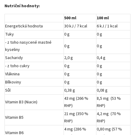
Nutriční hodnoty:
500 ml
100 ml
Energetická hodnota
30 kJ / 7 kcal
6 kJ / 1 kcal
Tuky
0 g
0 g
- z toho nasycené mastné
0 g
0 g
kyseliny
Sacharidy
2,0 g
0,4 g
- z toho cukry
0 g
0 g
Vláknina
0 g
0 g
Bílkoviny
0 g
0 g
Sůl
0,38 g
0,08 g
43 mg (266 %
8,5 mg (53 %
Vitamin B3 (Niacin)
RHP)
RHP)
21 mg (350 %
4,2 mg (70 %
Vitamin B5
RHP)
RHP)
4 mg (286 %
0,80 mg (57 %
Vitamin B6