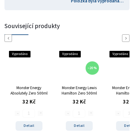
Položka byla vyprodána…
Související produkty
Previous
Next
Vyprodáno
Vyprodáno
Vyprodáno
–20 %
Monster Energy
Monster Energy Lewis
Monster Ener
Absolutely Zero 500ml
Hamilton Zero 500ml
Hamilton 
32 Kč
32 Kč
32 K
Detail
Detail
Detai