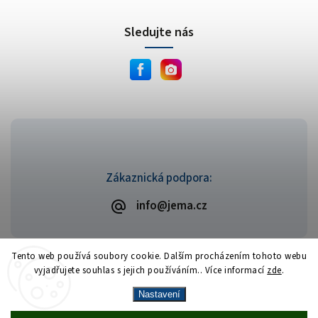
Sledujte nás
Zákaznická podpora:
info@jema.cz
Tento web používá soubory cookie. Dalším procházením tohoto webu
vyjadřujete souhlas s jejich používáním.. Více informací
zde
.
Copyright 2026
JEMA.cz
. Všechna práva vyhrazena.
Vytvořil
Shoptet
| Design
Shoptak.cz
Nastavení