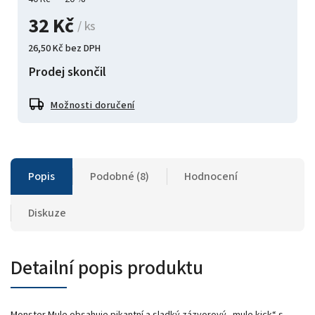
32 Kč
/ ks
26,50 Kč bez DPH
Prodej skončil
Možnosti doručení
Popis
Podobné (8)
Hodnocení
Diskuze
Detailní popis produktu
Monster Mule obsahuje pikantní a sladký zázvorový „mule kick“ s