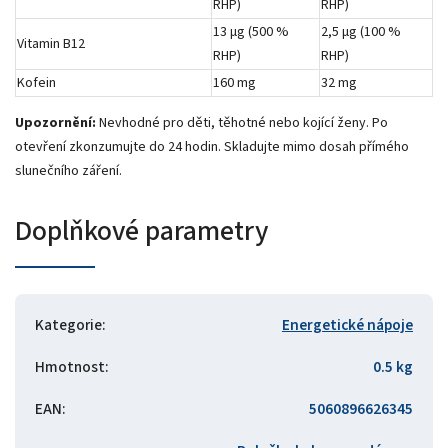
RHP)
RHP)
13 μg (500 %
2,5 μg (100 %
Vitamin B12
RHP)
RHP)
Kofein
160 mg
32 mg
Upozornění:
Nevhodné pro děti, těhotné nebo kojící ženy. Po
otevření zkonzumujte do 24 hodin. Skladujte mimo dosah přímého
slunečního záření.
Doplňkové parametry
Kategorie
:
Energetické nápoje
Hmotnost
:
0.5 kg
EAN
:
5060896626345