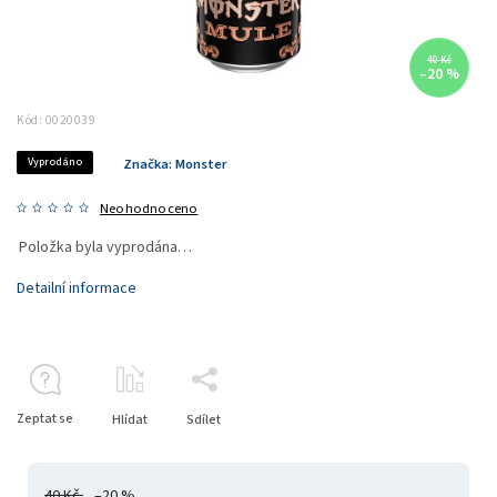
40 Kč
–20 %
Kód:
0020039
Vyprodáno
Značka:
Monster
Neohodnoceno
Položka byla vyprodána…
Detailní informace
Zeptat se
Hlídat
Sdílet
40 Kč
–20 %