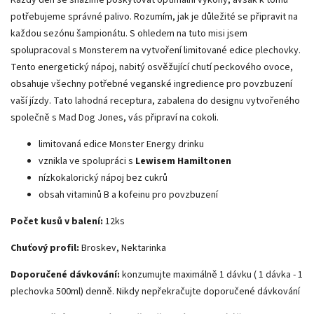
potřebujeme správné palivo. Rozumím, jak je důležité se připravit na
každou sezónu šampionátu. S ohledem na tuto misi jsem
spolupracoval s Monsterem na vytvoření limitované edice plechovky.
Tento energetický nápoj, nabitý osvěžující chutí peckového ovoce,
obsahuje všechny potřebné veganské ingredience pro povzbuzení
vaší jízdy. Tato lahodná receptura, zabalena do designu vytvořeného
společně s Mad Dog Jones, vás připraví na cokoli.
limitovaná edice Monster Energy drinku
vznikla ve spolupráci s
Lewisem Hamiltonen
nízkokalorický nápoj bez cukrů
obsah vitaminů B a kofeinu pro povzbuzení
Počet kusů v balení:
12ks
Chuťový profil:
Broskev, Nektarinka
Doporučené dávkování:
konzumujte maximálně 1 dávku ( 1 dávka - 1
plechovka 500ml) denně. Nikdy nepřekračujte doporučené dávkování