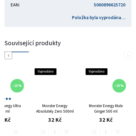
EAN
:
5060896625720
Položka byla vyprodána…
Související produkty
Previous
Next
Vyprodáno
Vyprodáno
–20 %
–20 %
 Energy Ultra
Monster Energy
Monster Energy Mule
00 ml
Absolutely Zero 500ml
Ginger 500 ml
2 Kč
32 Kč
32 Kč