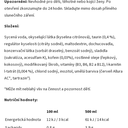
Upozornění:
Nevhodné pro děti, těhotné nebo kojící ženy. Po
otevření zkonzumujte do 24 hodin. Skladujte mimo dosah přímého
slunečního záření.
Složení:
Sycená voda, okyselující látka (kyselina citrónová), taurin (0,4 %),
regulátor kyselosti (citráty sodné), maltodextrin, dochucovadla,
konzervační látka (sorbát draselný, benzoát sodný), sladidla
(sukralóza, acesulfam K), kofein (0,03%), rostlinné oleje (řepkový,
kokosový), modifikovaný škrob, vitamíny (B3, B6, B2 a B12), l‑karnitin
l‑tatrát (0,004 %), chlorid sodný, inozitol, umělá barviva (červeň Allura
AC*, tartrazin*).
*Může mít neblahý vliv na činnost a pozornost dětí.
Nutriční hodnoty:
100 ml
500 ml
Energetická hodnota
12 kJ / 3 kcal
61 kJ / 14 kcal
Sacharidy
0,8 g
3,9 g