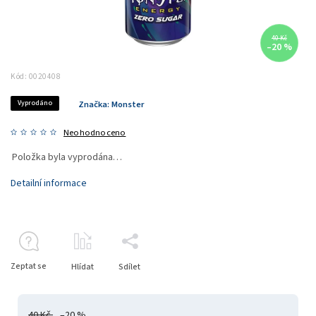
40 Kč
–20 %
Kód:
0020408
Vyprodáno
Značka:
Monster
Neohodnoceno
Položka byla vyprodána…
Detailní informace
Zeptat se
Hlídat
Sdílet
40 Kč
–20 %