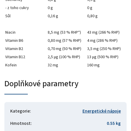
- z toho cukry
0 g
0 g
Sůl
0,16 g
0,80 g
Niacin
8,5 mg (53 % RHP*)
43 mg (266 % RHP)
Vitamin B6
0,80 mg (57 % RHP)
4 mg (286 % RHP)
Vitamin B2
0,70 mg (50 % RHP)
3,5 mg (250 % RHP)
Vitamin B12
2,5 μg (100 % RHP)
13 μg (500 % RHP)
Kofein
32 mg
160 mg
Doplňkové parametry
Kategorie
:
Energetické nápoje
Hmotnost
:
0.55 kg