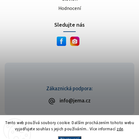
Hodnocení
Sledujte nás
Zákaznická podpora:
info@jema.cz
Tento web používá soubory cookie. Dalším procházením tohoto webu
vyjadřujete souhlas s jejich používáním.. Více informací
zde
.
Copyright 2026
JEMA.cz
. Všechna práva vyhrazena.
Vytvořil
Shoptet
| Design
Shoptak.cz