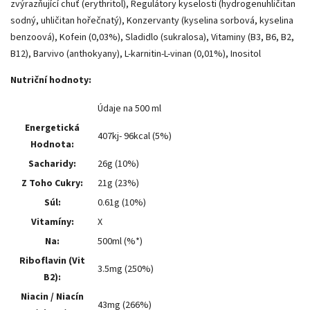
zvýrazňující chuť (erythritol), Regulátory kyselosti (hydrogenuhličitan
sodný, uhličitan hořečnatý), Konzervanty (kyselina sorbová, kyselina
benzoová), Kofein (0,03%), Sladidlo (sukralosa), Vitaminy (B3, B6, B2,
B12), Barvivo (anthokyany), L-karnitin-L-vinan (0,01%), Inositol
Nutriční hodnoty:
Údaje na 500 ml
Energetická
407kj- 96kcal (5%)
Hodnota:
Sacharidy:
26g (10%)
Z Toho Cukry:
21g (23%)
Súl:
0.61g (10%)
Vitamíny:
X
Na:
500ml (%*)
Riboflavin (Vit
3.5mg (250%)
B2):
Niacin / Niacín
43mg (266%)