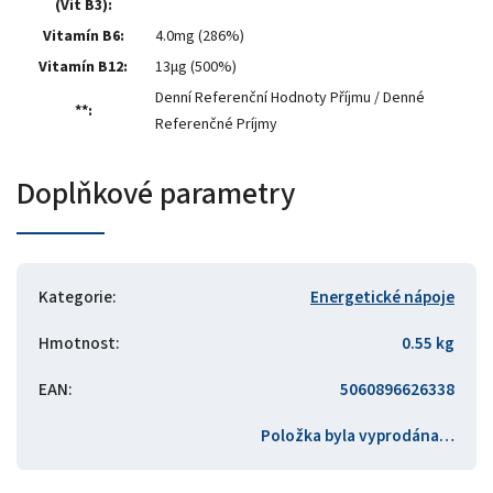
(Vit B3):
Vitamín B6:
4.0mg (286%)
Vitamín B12:
13µg (500%)
Denní Referenční Hodnoty Příjmu / Denné
**:
Referenčné Príjmy
Doplňkové parametry
Kategorie
:
Energetické nápoje
Hmotnost
:
0.55 kg
EAN
:
5060896626338
Položka byla vyprodána…