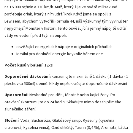
na 16 000 ot/min a 330 km/h. Muž, který žije ve světě milisekund
potřebuje drink, který s ním udrží krok.Když jsme se spojili s
Lewisem, abychom vytvořili Formula 44, náš výzkumný tým vyvinul ten
nejrychlejší Monster v historii.Tento osvěžující a jemný nápoj tě udrží
vždy ve vedení před tvými soupeři.
osvěžující energetické nápoje v originálních příchutích
ideální pro doplnění energie kdykoliv během dne
Počet kusů v balení:
12ks
Doporučené dávkování:
konzumujte maximálně 1 dávku ( 1 dávka - 1
plechovka 500ml) denně. Nikdy nepřekračujte doporučené dávkování
Upozornění:
Nevhodné pro děti, těhotné nebo kojící ženy. Po
otevření zkonzumujte do 24 hodin. Skladujte mimo dosah přímého
slunečního záření.
Složení
: Voda, Sacharóza, Glukózový sirup, Kyseliny (kyselina
citronová, kyselina vinná), Oxid uhličitý, Taurin (0,4 %), Aromata, Látka