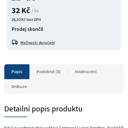
32 Kč
/ ks
26,50 Kč bez DPH
Prodej skončil
Možnosti doručení
Popis
Podobné (8)
Hodnocení
Diskuze
Detailní popis produktu
Když jsi sedminásobný světový šampion F1 Lewis Hamilton, život běží