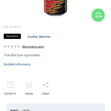
40 Kč
–20 %
Kód:
0020232
Vyprodáno
Značka:
Monster
Neohodnoceno
Položka byla vyprodána…
Detailní informace
Zeptat se
Hlídat
Sdílet
40 Kč
–20 %