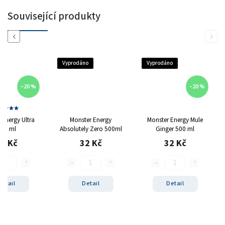
Související produkty
Previous
Next
Vyprodáno
Vyprodáno
–20 %
–20 %
 Energy Ultra
Monster Energy
Monster Energy Mule
00 ml
Absolutely Zero 500ml
Ginger 500 ml
2 Kč
32 Kč
32 Kč
Detail
Detail
Detail