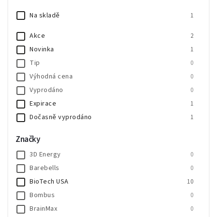
Na skladě
1
Akce
2
Novinka
1
Tip
0
Výhodná cena
0
Vyprodáno
0
Expirace
1
Dočasně vyprodáno
1
SALECODE:SALE20:20:%
0
Značky
SALECODE:SALE30:30:%
0
3D Energy
0
Barebells
0
BioTech USA
10
Bombus
0
BrainMax
0