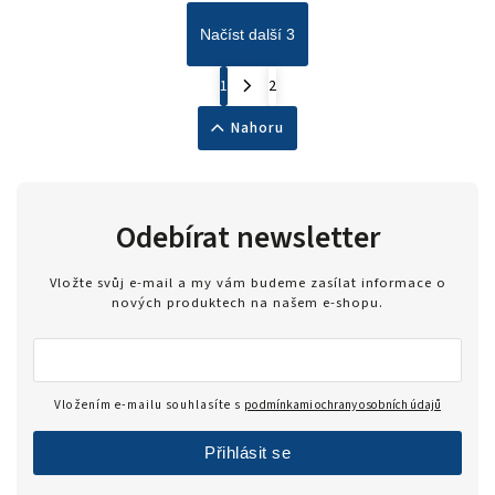
lesní plody
3
Načíst další 3
káva
1
kokosový jogurt
1
1
2
pekanový ořech
1
Nahoru
jogurt / hruška / malina
1
čokoláda-banán
1
guarana
2
růžová limonáda
3
Odebírat newsletter
tropický punč
1
červené ovoce
Vložte svůj e-mail a my vám budeme zasílat informace o
2
nových produktech na našem e-shopu.
cola/citron
1
meloun
1
višeň
4
Vložením e-mailu souhlasíte s
podmínkami ochrany osobních údajů
hruška
1
grep
7
Přihlásit se
bílá čokoláda makadamové oříšky
1