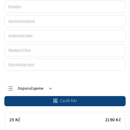
Kreatiny
Sportovní nápoje
Spalovače tuku
Kloubní výživa
Energetické gely
Doporučujeme
Nejlevnější
Zavřít filtr
Nejdražší
Nejprodávanější
25
Kč
2190
Kč
Abecedně