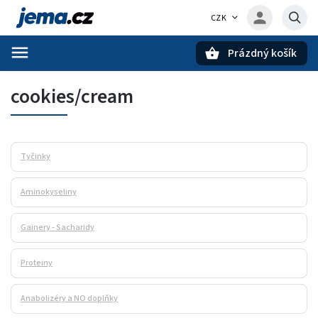
CZK
Prázdný košík
Hledat
cookies/cream
Tyčinky
Aminokyseliny
Gainery - Sacharidy
Proteiny
Anabolizéry a NO doplňky