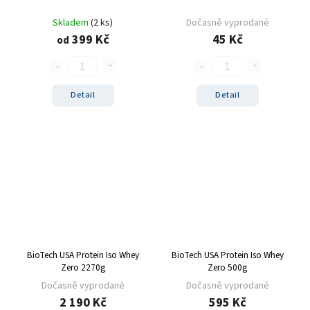
sušenka
4
Skladem
(2 ks)
Dočasně vyprodané
kokos/vanilka
1
399 Kč
45 Kč
od
cookies/cream
15
dvojitá čokoláda
3
ananas/mango
8
Detail
Detail
meruňkový jogurt
1
čokoláda/lískový oříšek
1
cookie dough
1
lískový oříšek/nugát
1
karamel/kešu
1
cookies
4
bílá čokoláda/mandle
1
slané arašídy
1
BioTech USA Protein Iso Whey
BioTech USA Protein Iso Whey
krémová s křupinkami
1
Zero 2270g
Zero 500g
bílé slané arašídy
1
Dočasně vyprodané
Dočasně vyprodané
mléčno-čokoládový cupcake
1
2 190 Kč
595 Kč