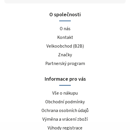
birthday cake
3
Chocolate donut
1
O společnosti
čokoládové lupínky
1
arašídové máslo čokoládové lupínky
1
O nás
snickerdoodle
1
Kontakt
ovesné vločky s rozinkami
1
Velkoobchod (B2B)
ovocný punč
2
Značky
hrozno
1
Partnerský program
modrá malina, třešeň, limonáda
1
ananas kokos
1
Informace pro vás
jahodová limonáda
1
lískový vlašský oříšek
2
Vše o nákupu
sušenka/hruška
1
Obchodní podmínky
granátové jablko
1
Ochrana osobních údajů
49g arašídy/karamel
1
Výměna a vrácení zboží
46g nugát/karamel
1
Výhody registrace