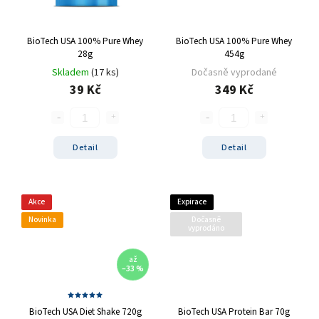
Zero
1
modrý hrozen
5
BioTech USA 100% Pure Whey
BioTech USA 100% Pure Whey
ledový čaj broskev
4
28g
454g
tiramisu
4
Skladem
(17 ks)
Dočasně vyprodané
cola
2
39 Kč
349 Kč
černý rybíz
4
mango
5
modrá malina
5
Detail
Detail
pomeranč
22
malina
6
banán
22
Akce
Expirace
Novinka
Dočasně
čokoláda+kakao
4
vyprodáno
jahoda
25
až
vanilka
27
–33 %
čokoláda/kokos
13
čokoláda/kakao
2
BioTech USA Diet Shake 720g
BioTech USA Protein Bar 70g