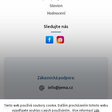
jahoda + banán
1
Glovion
limonáda
2
Hodnocení
černá malina
1
karamel s čokoládou
1
Sledujte nás
slané arašídy s karamelem
1
magic citrus
2
Cosmic Rainbow
2
Frozen Bombsicle
2
Orange Slice
1
Twisted Limeade
1
belgická čokoláda
2
Zákaznická podpora:
čokoláda/arašídy
1
tropical blend
1
info@jema.cz
bubble gum
1
berry splash
1
Tento web používá soubory cookie. Dalším procházením tohoto webu
rainbow
1
vyjadřujete souhlas s jejich používáním.. Více informací
zde
.
Copyright 2026
JEMA.cz
. Všechna práva vyhrazena.