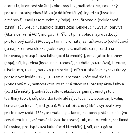
aromata, krémová složka [kokosový tuk, maltodextrin, rostlinný
protein, protispékavá látka (oxid křemičitý)], kyselina (kyselina
citrónová), emulgátor: lecithiny (sója), zahušťovadlo (celulosová
guma), sůl, L-leucin, sladidlo (sukralóza), L-isoleucin, L-valin, barviva
(Allura červená AC *, indigotin). Příchuť piňa colada: syrovátkový
proteinový izolát 89%, L-glutamin, aromata, zahušťovadlo (celulózová
guma), krémová složka [kokosový tuk, maltodextrin, rostlinná
bílkovina, protispékavá látka (oxid křemičitý)], emulgátor: lecithiny
(sója), sůl, kyselina (kyselina citronová), sladidlo (sukralóza), L-leucin,
L-isoleucin, L-valin, barvivo (tartrazin *). Příchuť pistácie: syrovátkový
proteinový izolát 89%, L-glutamin, aromata, krémová složka
[kokosový tuk, maltodextrin, rostlinná bílkovina, protispékavá látka
(oxid křemičitý)], zahušťovadlo (celulózová guma), emulgátor:
lecithiny (sója), sůl, sladidlo (sukralóza), L-leucin, L-isoleucin, L-valin,
barviva (tartrazin *, indigotin). Příchuť ořechový likér: syrovátkový
proteinový izolát 85%, aromata, L-glutamin, kakaový prášek s nízkým
obsahem tuku, krémová složka [kokosový tuk, maltodextrin, rostlinná
bílkovina, protispékavá látka (oxid křemičitý)], sůl, emulgátor: