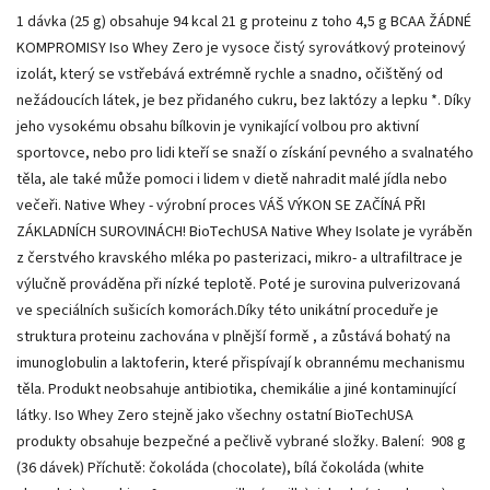
1 dávka (25 g) obsahuje 94 kcal 21 g proteinu z toho 4,5 g BCAA ŽÁDNÉ
KOMPROMISY Iso Whey Zero je vysoce čistý syrovátkový proteinový
izolát, který se vstřebává extrémně rychle a snadno, očištěný od
nežádoucích látek, je bez přidaného cukru, bez laktózy a lepku *. Díky
jeho vysokému obsahu bílkovin je vynikající volbou pro aktivní
sportovce, nebo pro lidi kteří se snaží o získání pevného a svalnatého
těla, ale také může pomoci i lidem v dietě nahradit malé jídla nebo
večeři. Native Whey - výrobní proces VÁŠ VÝKON SE ZAČÍNÁ PŘI
ZÁKLADNÍCH SUROVINÁCH! BioTechUSA Native Whey Isolate je vyráběn
z čerstvého kravského mléka po pasterizaci, mikro- a ultrafiltrace je
výlučně prováděna při nízké teplotě. Poté je surovina pulverizovaná
ve speciálních sušicích komorách.Díky této unikátní proceduře je
struktura proteinu zachována v plnější formě , a zůstává bohatý na
imunoglobulin a laktoferin, které přispívají k obrannému mechanismu
těla. Produkt neobsahuje antibiotika, chemikálie a jiné kontaminující
látky. Iso Whey Zero stejně jako všechny ostatní BioTechUSA
produkty obsahuje bezpečné a pečlivě vybrané složky. Balení: 908 g
(36 dávek) Příchutě: čokoláda (chocolate), bílá čokoláda (white