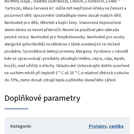
lecithiny (sója) , sladidlo (sukralóza), L-leucin, L-isoleucin, L-valin. *
Tartrazin, Allura červená AC: může mít nepříznivé účinky na činnost a
pozornost dětí. Upozornění: Uskladňujte mimo dosah malých dětí.
Nevhodné pro děti, těhotné a kojící ženy. Stanovená doporučená
denní dávka se nesmí překročit. Nesmí se používat jako náhrada
pestré stravy. Nevhodné pro fenylketonuriky. Nevhodné pro osoby
alergické (přecitlivělé) na některou z látek uvedených ve složení
produktu. Syrovátkové (whey) proteiny Alergeny: Vyrobeno v závodě
kde se zpracovávají i produkty obsahující mléko, vejce, sóju, lepek,
korýši, oxid siřičitý a ořechy. Skladování: Uchovávejte dobře uzavřené
na suchém místě při teplotě 5 ° C až 25 ° C a relativní vlhkosti vzduchu
do 70%, mimo dosah zdrojů tepla a přímého slunečního záření.
Doplňkové parametry
Kategorie
:
Proteiny
,
vanilka