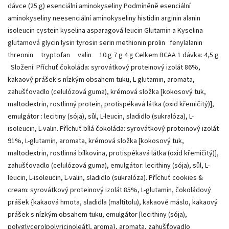
dávce (25 g) esenciální aminokyseliny Podmíněně esenciální
aminokyseliny neesenciální aminokyseliny histidin arginin alanin
isoleucin cystein kyselina asparagová leucin Glutamin a Kyselina
glutamová glycin lysin tyrosin serin methionin prolin fenylalanin
threonin tryptofan valin 10 g 7 g 4 g Celkem BCAA 1 dávka: 4,5 g
Složení: Příchuť čokoláda: syrovátkový proteinový izolát 86%,
kakaový prášek s nízkým obsahem tuku, L-glutamin, aromata,
zahušťovadlo (celulózová guma), krémová složka [kokosový tuk,
maltodextrin, rostlinný protein, protispékavá látka (oxid křemičitý)],
emulgátor : lecitiny (sója), sůl, L-leucin, sladidlo (sukralóza), L-
isoleucin, L-valin. Příchuť bílá čokoláda: syrovátkový proteinový izolát
91%, L-glutamin, aromata, krémová složka [kokosový tuk,
maltodextrin, rostlinná bílkovina, protispékavá látka (oxid křemičitý)],
zahušťovadlo (celulózová guma), emulgátor: lecithiny (sója), sůl, L-
leucin, L-isoleucin, L-valin, sladidlo (sukralóza). Příchuť cookies &
cream: syrovátkový proteinový izolát 85%, L-glutamin, čokoládový
prášek {kakaová hmota, sladidla (maltitolu), kakaové máslo, kakaový
prášek s nízkým obsahem tuku, emulgátor [lecithiny (sója),
polyglycerolpolyricinoleát], aroma}, aromata, zahušťovadlo