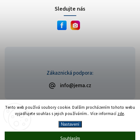
Sledujte nás
Zákaznická podpora:
info@jema.cz
Tento web používá soubory cookie. Dalším procházením tohoto webu
vyjadřujete souhlas s jejich používáním.. Více informací
zde
.
Copyright 2026
JEMA.cz
. Všechna práva vyhrazena.
Vytvořil
Shoptet
| Design
Shoptak.cz
Nastavení
Vrácení zboží zdarma
— celý srpen bez
Více
Souhlasím
🎁
·