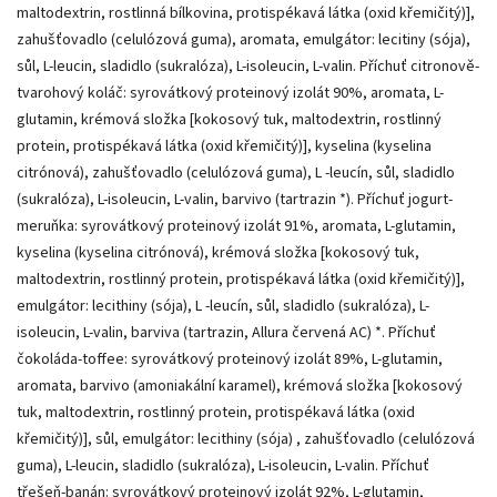
maltodextrin, rostlinná bílkovina, protispékavá látka (oxid křemičitý)],
zahušťovadlo (celulózová guma), aromata, emulgátor: lecitiny (sója),
sůl, L-leucin, sladidlo (sukralóza), L-isoleucin, L-valin. Příchuť citronově-
tvarohový koláč: syrovátkový proteinový izolát 90%, aromata, L-
glutamin, krémová složka [kokosový tuk, maltodextrin, rostlinný
protein, protispékavá látka (oxid křemičitý)], kyselina (kyselina
citrónová), zahušťovadlo (celulózová guma), L -leucín, sůl, sladidlo
(sukralóza), L-isoleucin, L-valin, barvivo (tartrazin *). Příchuť jogurt-
meruňka: syrovátkový proteinový izolát 91%, aromata, L-glutamin,
kyselina (kyselina citrónová), krémová složka [kokosový tuk,
maltodextrin, rostlinný protein, protispékavá látka (oxid křemičitý)],
emulgátor: lecithiny (sója), L -leucín, sůl, sladidlo (sukralóza), L-
isoleucin, L-valin, barviva (tartrazin, Allura červená AC) *. Příchuť
čokoláda-toffee: syrovátkový proteinový izolát 89%, L-glutamin,
aromata, barvivo (amoniakální karamel), krémová složka [kokosový
tuk, maltodextrin, rostlinný protein, protispékavá látka (oxid
křemičitý)], sůl, emulgátor: lecithiny (sója) , zahušťovadlo (celulózová
guma), L-leucin, sladidlo (sukralóza), L-isoleucin, L-valin. Příchuť
třešeň-banán: syrovátkový proteinový izolát 92%, L-glutamin,