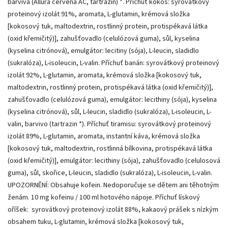
barviva (Allura červená AC, tartrazin) *. Příchuť kokos: syrovátkový
proteinový izolát 91%, aromata, L-glutamin, krémová složka
[kokosový tuk, maltodextrin, rostlinný protein, protispékavá látka
(oxid křemičitý)], zahušťovadlo (celulózová guma), sůl, kyselina
(kyselina citrónová), emulgátor: lecitiny (sója), L-leucin, sladidlo
(sukralóza), L-isoleucin, L-valin. Příchuť banán: syrovátkový proteinový
izolát 92%, L-glutamin, aromata, krémová složka [kokosový tuk,
maltodextrin, rostlinný protein, protispékavá látka (oxid křemičitý)],
zahušťovadlo (celulózová guma), emulgátor: lecithiny (sója), kyselina
(kyselina citrónová), sůl, L-leucin, sladidlo (sukralóza), L-isoleucin, L-
valin, barvivo (tartrazin *). Příchuť tiramisu: syrovátkový proteinový
izolát 89%, L-glutamin, aromata, instantní káva, krémová složka
[kokosový tuk, maltodextrin, rostlinná bílkovina, protispékavá látka
(oxid křemičitý)], emulgátor: lecithiny (sója), zahušťovadlo (celulosová
guma), sůl, skořice, L-leucin, sladidlo (sukralóza), L-isoleucin, L-valin.
UPOZORNĚNÍ: Obsahuje kofein. Nedoporučuje se dětem ani těhotným
ženám. 10 mg kofeinu / 100 ml hotového nápoje. Příchuť lískový
oříšek: syrovátkový proteinový izolát 88%, kakaový prášek s nízkým
obsahem tuku, L-glutamin, krémová složka [kokosový tuk,