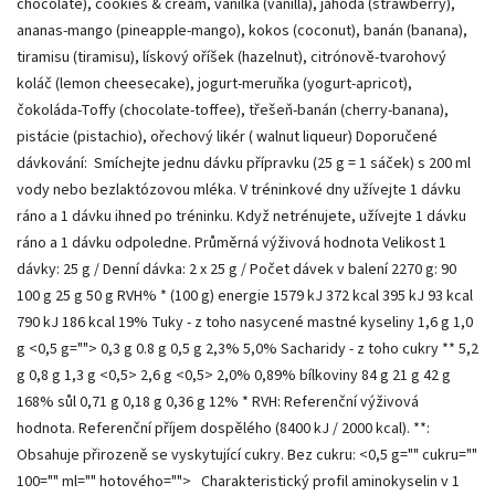
chocolate), cookies & cream, vanilka (vanilla), jahoda (strawberry),
ananas-mango (pineapple-mango), kokos (coconut), banán (banana),
tiramisu (tiramisu), lískový oříšek (hazelnut), citrónově-tvarohový
koláč (lemon cheesecake), jogurt-meruňka (yogurt-apricot),
čokoláda-Toffy (chocolate-toffee), třešeň-banán (cherry-banana),
pistácie (pistachio), ořechový likér ( walnut liqueur) Doporučené
dávkování: Smíchejte jednu dávku přípravku (25 g = 1 sáček) s 200 ml
vody nebo bezlaktózovou mléka. V tréninkové dny užívejte 1 dávku
ráno a 1 dávku ihned po tréninku. Když netrénujete, užívejte 1 dávku
ráno a 1 dávku odpoledne. Průměrná výživová hodnota Velikost 1
dávky: 25 g / Denní dávka: 2 x 25 g / Počet dávek v balení 2270 g: 90
100 g 25 g 50 g RVH% * (100 g) energie 1579 kJ 372 kcal 395 kJ 93 kcal
790 kJ 186 kcal 19% Tuky - z toho nasycené mastné kyseliny 1,6 g 1,0
g <0,5 g=""> 0,3 g 0.8 g 0,5 g 2,3% 5,0% Sacharidy - z toho cukry ** 5,2
g 0,8 g 1,3 g <0,5> 2,6 g <0,5> 2,0% 0,89% bílkoviny 84 g 21 g 42 g
168% sůl 0,71 g 0,18 g 0,36 g 12% * RVH: Referenční výživová
hodnota. Referenční příjem dospělého (8400 kJ / 2000 kcal). **:
Obsahuje přirozeně se vyskytující cukry. Bez cukru: <0,5 g="" cukru=""
100="" ml="" hotového=""> Charakteristický profil aminokyselin v 1