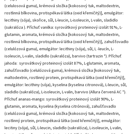
(celulosová guma), krémová složka [kokosový tuk, maltodextrin,
rostlinná bílkovina, protispékavá látka (oxid křemičitý)], emulgátor:
lecithiny (sója), skořice, sůl, L-leucin, L-isoleucin, L-valin, sladidlo
(sukralóza ). Příchuť vanilka: syrovátkový proteinový izolát 91%, L-
glutamin, aromata, krémová složka [kokosový tuk, maltodextrin,
rostlinná bílkovina, protispékavá látka (oxid křemičitý)], zahušťovadlo
(celulózová guma), emulgátor: lecithiny (sója), sůl, L -leucín, L-
isoleucin, L-valin, sladidlo (sukralóza), barvivo (tartrazin *). Příchuť
jahoda: syrovátkový proteinový izolát 87%, L-glutamin, aromata,
zahušťovadlo (celulózová guma), krémová složka [kokosový tuk,
maltodextrin, rostlinný protein, protispékavá látka (oxid křemičitý)],
emulgátor: lecithiny (sója), kyselina (kyselina citronová), L-leucin, sůl,
sladidlo (sukralóza), L-isoleucin, L-valin, barvivo (Allura červená AC *).
Příchuť ananas-mango: syrovátkový proteinový izolát 90%, L-
glutamin, aromata, kyselina (kyselina citrónová), zahušťovadlo
(celulózová guma), krémová složka [kokosový tuk, maltodextrin,
rostlinný protein, protispékavá látka (oxid křemičitý)], emulgátor:
lecitiny (sója), sůl, L-leucin, sladidlo (sukralóza), L-isoleucin, L-valin,