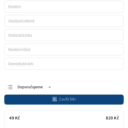
Kreatiny
Sportovní nápoje
Spalovače tuku
Kloubní výživa
Energetické gely
Doporučujeme
Nejlevnější
Zavřít filtr
Nejdražší
Nejprodávanější
49
Kč
820
Kč
Abecedně