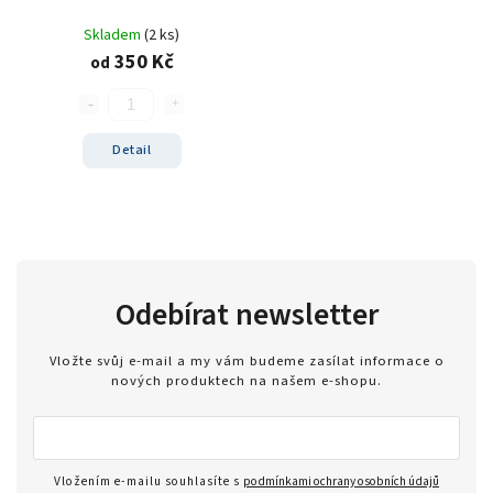
sušenka
4
Skladem
(2 ks)
kokos/vanilka
1
350 Kč
od
cookies/cream
15
dvojitá čokoláda
3
ananas/mango
8
Detail
meruňkový jogurt
1
čokoláda/lískový oříšek
1
cookie dough
1
lískový oříšek/nugát
1
karamel/kešu
1
Odebírat newsletter
cookies
4
bílá čokoláda/mandle
1
Vložte svůj e-mail a my vám budeme zasílat informace o
slané arašídy
1
nových produktech na našem e-shopu.
krémová s křupinkami
1
bílé slané arašídy
1
mléčno-čokoládový cupcake
1
Vložením e-mailu souhlasíte s
podmínkami ochrany osobních údajů