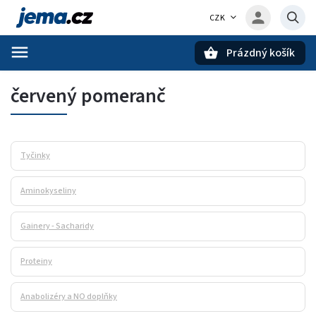
CZK
Prázdný košík
Hledat
červený pomeranč
Tyčinky
Aminokyseliny
Gainery - Sacharidy
Proteiny
Anabolizéry a NO doplňky