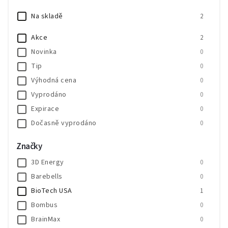
Na skladě
2
Akce
2
Novinka
0
Tip
0
Výhodná cena
0
Vyprodáno
0
Expirace
0
Dočasně vyprodáno
0
SALECODE:SALE20:20:%
0
Značky
SALECODE:SALE30:30:%
0
3D Energy
0
Barebells
0
BioTech USA
1
Bombus
0
BrainMax
0