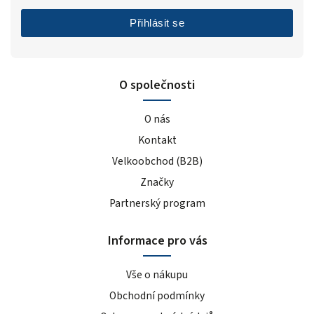
banánovo-karamelový koláč
1
čokoládovo-oříškový koláč
Přihlásit se
1
mandlovo-pistáciový koláč
1
bez příchutě
5
borůvka
O společnosti
6
meruňka
4
O nás
zelené jablko
2
Kontakt
broskvový ledový čaj
3
Velkoobchod (B2B)
tropické ovoce
7
limetka
3
Značky
citrónový ledový čaj
5
Partnerský program
vodní meloun
7
Informace pro vás
pomeranč/mango
3
čokoláda/oříšek
3
Vše o nákupu
jahoda/bílá čokoláda
1
Obchodní podmínky
kiwi/banán
3