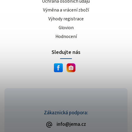
Ochrana osobních údajů
vanilka/lesní plody
3
Výměna a vrácení zboží
lesní ovoce
6
multivitamín
1
Výhody registrace
černá sušenka
3
Glovion
kokosový sen
1
Hodnocení
trojitá čokoláda
1
bílá mandle
Sledujte nás
1
křupavý karamel
1
čokoládové brownies
4
mandle/čokoláda
1
čokoláda/malina
1
jahoda / bílá čokoláda
2
čokoláda - cookies/cream
2
ledová káva
2
Zákaznická podpora:
čokoláda/skořice
2
info@jema.cz
vanilkový koláč
1