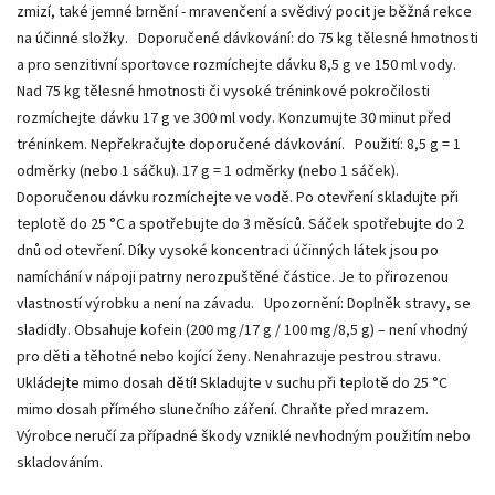
zmizí, také jemné brnění - mravenčení a svědivý pocit je běžná rekce
na účinné složky. Doporučené dávkování: do 75 kg tělesné hmotnosti
a pro senzitivní sportovce rozmíchejte dávku 8,5 g ve 150 ml vody.
Nad 75 kg tělesné hmotnosti či vysoké tréninkové pokročilosti
rozmíchejte dávku 17 g ve 300 ml vody. Konzumujte 30 minut před
tréninkem. Nepřekračujte doporučené dávkování. Použití: 8,5 g = 1
odměrky (nebo 1 sáčku). 17 g = 1 odměrky (nebo 1 sáček).
Doporučenou dávku rozmíchejte ve vodě. Po otevření skladujte při
teplotě do 25 °C a spotřebujte do 3 měsíců. Sáček spotřebujte do 2
dnů od otevření. Díky vysoké koncentraci účinných látek jsou po
namíchání v nápoji patrny nerozpuštěné částice. Je to přirozenou
vlastností výrobku a není na závadu. Upozornění: Doplněk stravy, se
sladidly. Obsahuje kofein (200 mg/17 g / 100 mg/8,5 g) – není vhodný
pro děti a těhotné nebo kojící ženy. Nenahrazuje pestrou stravu.
Ukládejte mimo dosah dětí! Skladujte v suchu při teplotě do 25 °C
mimo dosah přímého slunečního záření. Chraňte před mrazem.
Výrobce neručí za případné škody vzniklé nevhodným použitím nebo
skladováním.