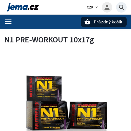
CZK
Prázdný košík
Hledat
N1 PRE-WORKOUT 10x17g