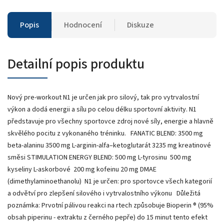
Popis
Hodnocení
Diskuze
Detailní popis produktu
Nový pre-workout N1 je určen jak pro silový, tak pro vytrvalostní
výkon a dodá energii a sílu po celou délku sportovní aktivity. N1
představuje pro všechny sportovce zdroj nové síly, energie a hlavně
skvělého pocitu z vykonaného tréninku. FANATIC BLEND: 3500 mg
beta-alaninu 3500 mg L-arginin-alfa–ketoglutarát 3235 mg kreatinové
směsi STIMULATION ENERGY BLEND: 500 mg L-tyrosinu 500 mg
kyseliny L-askorbové 200 mg kofeinu 20 mg DMAE
(dimethylaminoethanolu) N1 je určen: pro sportovce všech kategorií
a odvětví pro zlepšení silového i vytrvalostního výkonu Důležitá
poznámka: Prvotní pálivou reakci na rtech způsobuje Bioperin ® (95%
obsah piperinu - extraktu z černého pepře) do 15 minut tento efekt