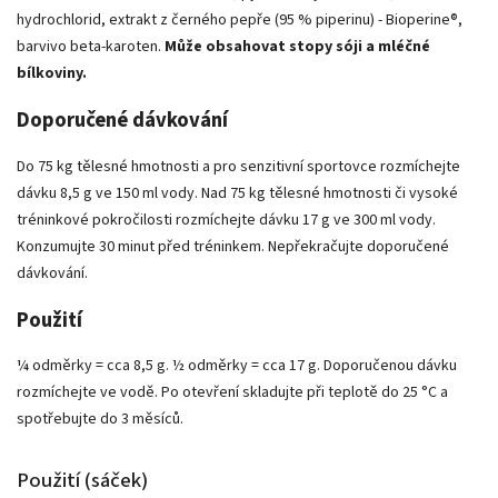
hydrochlorid, extrakt z černého pepře (95 % piperinu) - Bioperine®,
barvivo beta-karoten.
Může obsahovat stopy sóji a mléčné
bílkoviny.
Doporučené dávkování
Do 75 kg tělesné hmotnosti a pro senzitivní sportovce rozmíchejte
dávku 8,5 g ve 150 ml vody. Nad 75 kg tělesné hmotnosti či vysoké
tréninkové pokročilosti rozmíchejte dávku 17 g ve 300 ml vody.
Konzumujte 30 minut před tréninkem. Nepřekračujte doporučené
dávkování.
Použití
¼ odměrky = cca 8,5 g. ½ odměrky = cca 17 g. Doporučenou dávku
rozmíchejte ve vodě. Po otevření skladujte při teplotě do 25 °C a
spotřebujte do 3 měsíců.
Použití (sáček)