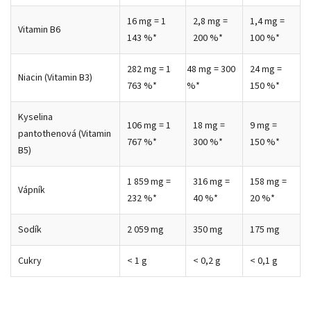
16 mg = 1
2,8 mg =
1,4 mg =
Vitamin B6
143 %*
200 %*
100 %*
282 mg = 1
48 mg = 300
24 mg =
Niacin (Vitamin B3)
763 %*
%*
150 %*
Kyselina
106 mg = 1
18 mg =
9 mg =
pantothenová (Vitamin
767 %*
300 %*
150 %*
B5)
1 859 mg =
316 mg =
158 mg =
Vápník
232 %*
40 %*
20 %*
Sodík
2 059 mg
350 mg
175 mg
Cukry
< 1 g
< 0,2 g
< 0,1 g