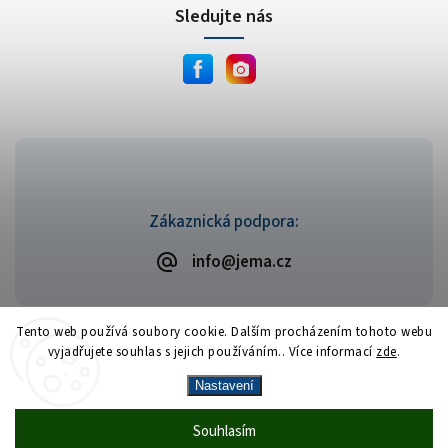
Sledujte nás
Zákaznická podpora:
info@jema.cz
Tento web používá soubory cookie. Dalším procházením tohoto webu
vyjadřujete souhlas s jejich používáním.. Více informací
zde
.
Copyright 2026
JEMA.cz
. Všechna práva vyhrazena.
Vytvořil
Shoptet
| Design
Shoptak.cz
Nastavení
Vrácení zboží zdarma
— celý srpen bez
Více
Souhlasím
🎁
·
poplatků
info