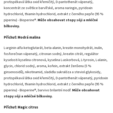
protispékavá látka oxid křemičitý, D-pantothenát vápenatý,
koncentrát ze světlice barvířské, aroma naringin, pyridoxin
hydrochlorid, thiamin hydrochlorid, extrakt z černého pepře (95 %
piperinu) - Bioperine®.
Může obsahovat stopy sóji a mléčné
bílkoviny.
Příchuť: Modrá malina
L-arginin-alfa-ketoglutarát, beta-alanin, kreatin monohydrát, inulin,
fosforečnan vápenatý, citronan sodný, kreatin citrát, regulátor
kyselosti kyselina citronová, kyselina L-askorbová, L-tyrosin, L-alanin,
glycin, chlorid sodný, aroma, kofein, extrakt ženšenu (5 %
ginsenosidů), nikotinamid, sladidla sukralóza a steviol-glykosidy,
protispékavá látka oxid křemičitý, D-pantothenát vápenatý, pyridoxin
hydrochlorid, thiamin hydrochlorid, extrakt z černého pepře (95 %
piperinu) - Bioperine®, barvivo brilantní modř.
Může obsahovat
stopy sóji a mléčné bílkoviny.
Příchuť: Magic citrus