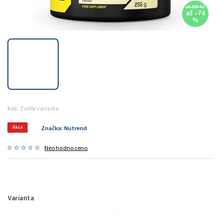
od 389 Kč
až –74
%
Kód:
Zvolte variantu
Akce
Značka:
Nutrend
Neohodnoceno
Varianta