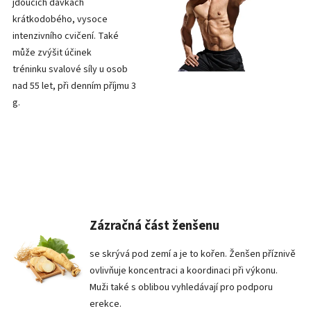
jdoucích dávkách
krátkodobého, vysoce
intenzivního cvičení. Také
může zvýšit účinek
tréninku svalové síly u osob
nad 55 let, při denním příjmu 3
g.
Zázračná část ženšenu
se skrývá pod zemí a je to kořen. Ženšen příznivě
ovlivňuje koncentraci a koordinaci při výkonu.
Muži také s oblibou vyhledávají pro podporu
erekce.