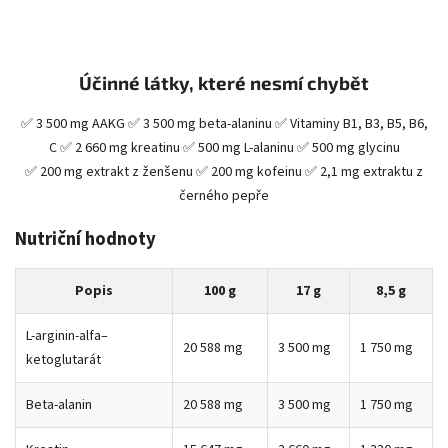
Účinné látky, které nesmí chybět
✅ 3 500 mg AAKG ✅
3 500 mg beta-alaninu ✅
Vitaminy B1, B3, B5, B6,
C
✅
2 660 mg kreatinu ✅
500 mg L-alaninu ✅
500 mg glycinu
✅ 200 mg extrakt z ženšenu ✅
200 mg kofeinu ✅
2,1 mg extraktu z
černého pepře
Nutriční hodnoty
Popis
100 g
17 g
8,5 g
L-arginin-alfa–
20 588 mg
3 500 mg
1 750 mg
ketoglutarát
Beta-alanin
20 588 mg
3 500 mg
1 750 mg