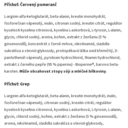
Příchuť: Červený pomeranč
L-arginin-alfa-ketoglutarát, beta-alanin, kreatin monohydrát,
fosforečnan vápenatý, inulin, citronan sodný, kreatin citrát, regulátor
kyselosti kyselina citronová, kyselina L-askorbová, L-tyrosin, L-alanin,
glycin, chlorid sodný, aroma, kofein, extrakt z ženšenu (5 %
ginsenosidů), koncentrát z černé mrkve, nikotinamid, sladidla
sukralóza a steviol-glykosidy, protispékavá látka oxid křemičitý, D-
pantothenát vápenatý, pyridoxin hydrochlorid, thiamin hydrochlorid,
extrakt z černého pepře (95 % piperinu) - Bioperine®, barvivo beta-
karoten.
Může obsahovat stopy sóji a mléčné bílkoviny.
Příchuť: Grep
L-arginin-alfa-ketoglutarát, beta-alanin, kreatin monohydrát, inulin,
fosforečnan vápenatý, citronan sodný, kreatin citrát, regulátor
kyselosti kyselina citronová, kyselina L-askorbová, L-tyrosin, L-alanin,
glycin, chlorid sodný, kofein, extrakt z ženšenu (5 % ginsenosidů),
aroma, nikotinamid, sladidla sukralóza a steviol-glykosidy,