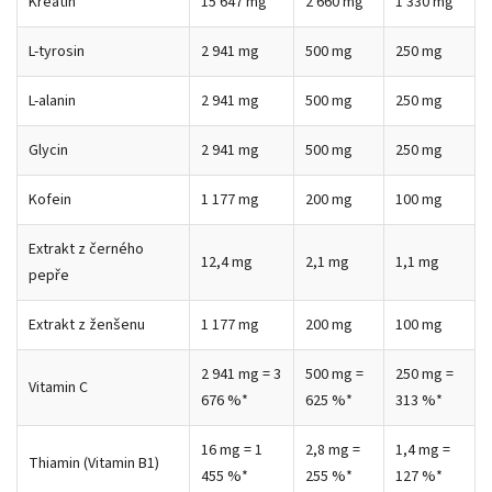
Kreatin
15 647 mg
2 660 mg
1 330 mg
L-tyrosin
2 941 mg
500 mg
250 mg
L-alanin
2 941 mg
500 mg
250 mg
Glycin
2 941 mg
500 mg
250 mg
Kofein
1 177 mg
200 mg
100 mg
Extrakt z černého
12,4 mg
2,1 mg
1,1 mg
pepře
Extrakt z ženšenu
1 177 mg
200 mg
100 mg
2 941 mg = 3
500 mg =
250 mg =
Vitamin C
676 %*
625 %*
313 %*
16 mg = 1
2,8 mg =
1,4 mg =
Thiamin (Vitamin B1)
455 %*
255 %*
127 %*