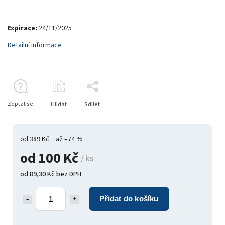
Expirace:
24/11/2025
Detailní informace
Zeptat se
Hlídat
Sdílet
od 389 Kč
až –74 %
od
100 Kč
/ ks
od
89,30 Kč
bez DPH
Přidat do košíku