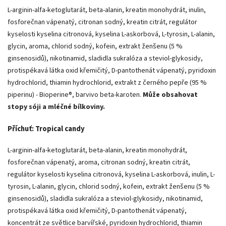
L-arginin-alfa-ketoglutarát, beta-alanin, kreatin monohydrát, inulin,
fosforečnan vápenatý, citronan sodný, kreatin citrát, regulátor
kyselosti kyselina citronová, kyselina L-askorbová, L-tyrosin, L-alanin,
glycin, aroma, chlorid sodný, kofein, extrakt ženšenu (5 %
ginsenosidů), nikotinamid, sladidla sukralóza a steviol-glykosidy,
protispékavá látka oxid křemičitý, D-pantothenát vápenatý, pyridoxin
hydrochlorid, thiamin hydrochlorid, extrakt z černého pepře (95 %
piperinu) - Bioperine®, barvivo beta-karoten.
Může obsahovat
stopy sóji a mléčné bílkoviny.
Příchuť: Tropical candy
L-arginin-alfa-ketoglutarát, beta-alanin, kreatin monohydrát,
fosforečnan vápenatý, aroma, citronan sodný, kreatin citrát,
regulátor kyselosti kyselina citronová, kyselina L-askorbová, inulin, L-
tyrosin, L-alanin, glycin, chlorid sodný, kofein, extrakt ženšenu (5 %
ginsenosidů), sladidla sukralóza a steviol-glykosidy, nikotinamid,
protispékavá látka oxid křemičitý, D-pantothenát vápenatý,
koncentrát ze světlice barvířské, pyridoxin hydrochlorid, thiamin