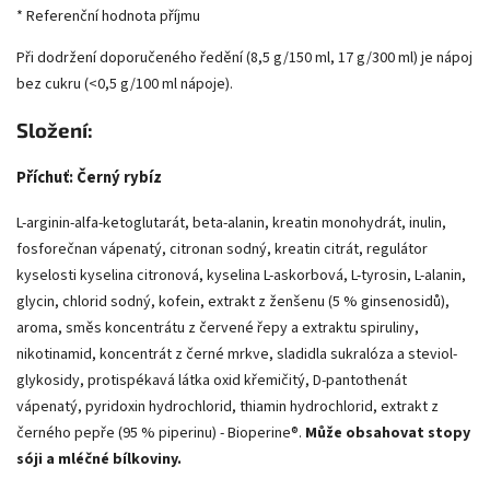
* Referenční hodnota příjmu
Při dodržení doporučeného ředění (8,5 g/150 ml, 17 g/300 ml) je nápoj
bez cukru (<0,5 g/100 ml nápoje).
Složení:
Příchuť: Černý rybíz
L-arginin-alfa-ketoglutarát, beta-alanin, kreatin monohydrát, inulin,
fosforečnan vápenatý, citronan sodný, kreatin citrát, regulátor
kyselosti kyselina citronová, kyselina L-askorbová, L-tyrosin, L-alanin,
glycin, chlorid sodný, kofein, extrakt z ženšenu (5 % ginsenosidů),
aroma, směs koncentrátu z červené řepy a extraktu spiruliny,
nikotinamid, koncentrát z černé mrkve, sladidla sukralóza a steviol-
glykosidy, protispékavá látka oxid křemičitý, D-pantothenát
vápenatý, pyridoxin hydrochlorid, thiamin hydrochlorid, extrakt z
černého pepře (95 % piperinu) - Bioperine®.
Může obsahovat stopy
sóji a mléčné bílkoviny.