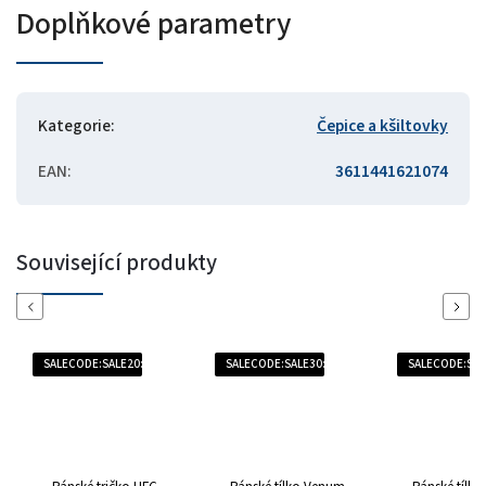
Doplňkové parametry
Kategorie
:
Čepice a kšiltovky
EAN
:
3611441621074
Související produkty
Previous
Next
SALECODE:SALE20:20:%
SALECODE:SALE30:30:%
SALECODE:SAL