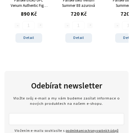
Pánské tričko UFC
Pánské tílko Venum
Pánské tílk
Venum Authentic Fight
Summer 88 azurová
Summer 88
Week 2.0 černo-červená
890 Kč
720 Kč
720 
Detail
Detail
Detai
Odebírat newsletter
Vložte svůj e-mail a my vám budeme zasílat informace o
nových produktech na našem e-shopu.
Vložením e-mailu souhlasíte s
podmínkami ochrany osobních údajů