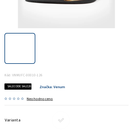
Kód:
VNMUFC-00010-126
SALECODE:SALE20:20:%
Značka:
Venum
Neohodnoceno
Varianta