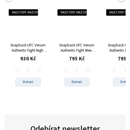
SALECODE:SALE20:20:%
SALECODE:SALE20:20:%
SALECODE:SAL
Snapback UFC Venum
Snapback UFC Venum
Snapback UF
Authentic Fight Night
Authentic Fight Week
Authentic Fi
Champion
černá
khaki
930 Kč
795 Kč
795 
Detail
Detail
Detai
Odebírat newsletter