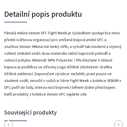
Detailní popis produktu
Pánská mikina Venum UFC Fight Week je výsledkem spolupráce mezi
přední světovou organizací pro smíšená bojová umění UFC a
značkou Venum. Mikina má tenký střih, a vytváří tak moderní a stylový
vzhled. Unikátní směs dvou materiálu nabízí naprosté pohodlí a
volnost pohybu. Materiál: 94% Polyester / 6% Elastane V oblasti
kapuce je podšíkva ze síťoviny Logo tištěné sítotiskem. Grafika
tištěná sublimací. Doporučení výrobce: nežehlit, praní pouze ve
studené vodě, nesušit v sušičce Série Fight Week z kolekce VENUM x
UFC patří do řady, kterou nosí bojovníci během týdne před bojem.
Další produkty z kolekce Venum UFC najdete zde
Související produkty
Previous
Next