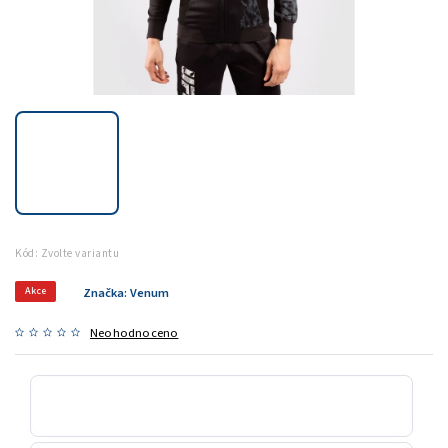
Kód:
Zvolte variantu
Akce
Značka:
Venum
Neohodnoceno