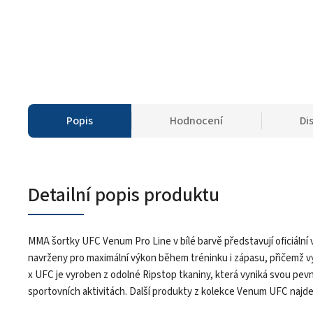
Popis
Hodnocení
Di
Detailní popis produktu
MMA šortky UFC Venum Pro Line v bílé barvě představují oficiáln
navrženy pro maximální výkon během tréninku i zápasu, přičemž v
x UFC je vyroben z odolné Ripstop tkaniny, která vyniká svou pevn
sportovních aktivitách. Další produkty z kolekce Venum UFC najd