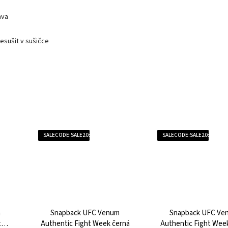
ava
esušit v sušičce
SALECODE:SALE20:20:%
SALECODE:SALE20:20:%
m
Snapback UFC Venum
Snapback UFC Ve
t
Authentic Fight Week černá
Authentic Fight Week