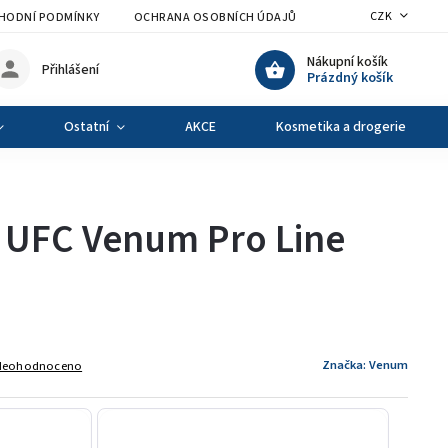
CZK
HODNÍ PODMÍNKY
OCHRANA OSOBNÍCH ÚDAJŮ
VÝMĚNA A VRÁCENÍ Z
Nákupní košík
Přihlášení
Prázdný košík
Ostatní
AKCE
Kosmetika a drogerie
 UFC Venum Pro Line
Značka:
Venum
Neohodnoceno