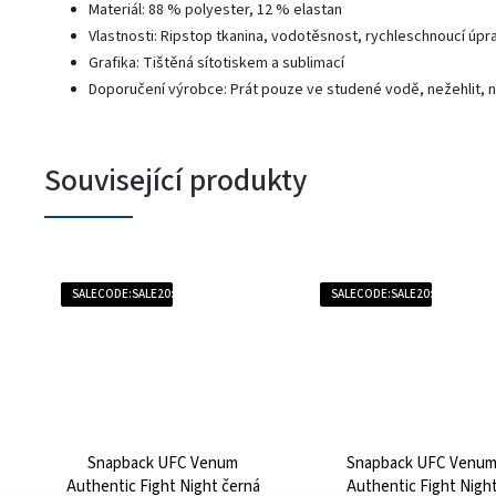
Materiál: 88 % polyester, 12 % elastan
Vlastnosti: Ripstop tkanina, vodotěsnost, rychleschnoucí úpr
Grafika: Tištěná sítotiskem a sublimací
Doporučení výrobce: Prát pouze ve studené vodě, nežehlit, n
Související produkty
SALECODE:SALE20:20:%
SALECODE:SALE20:20:%
Snapback UFC Venum
Snapback UFC Venu
Authentic Fight Night černá
Authentic Fight Nigh