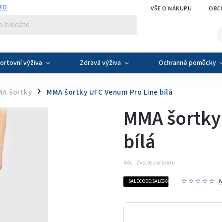
NFO
VŠE O NÁKUPU
OBC
ortovní výživa
Zdravá výživa
Ochranné pomůcky
A šortky
MMA šortky UFC Venum Pro Line bílá
/
MMA šortky
bílá
Kód:
Zvolte variantu
SALECODE:SALE50:50:%