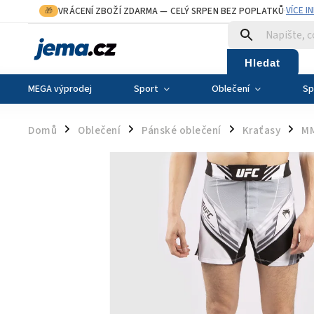
VRÁCENÍ ZBOŽÍ ZDARMA
— CELÝ SRPEN BEZ POPLATKŮ
VÍCE I
🎁
·
Hledat
MEGA výprodej
Sport
Oblečení
Sp
Domů
Oblečení
Pánské oblečení
Kraťasy
MM
/
/
/
/