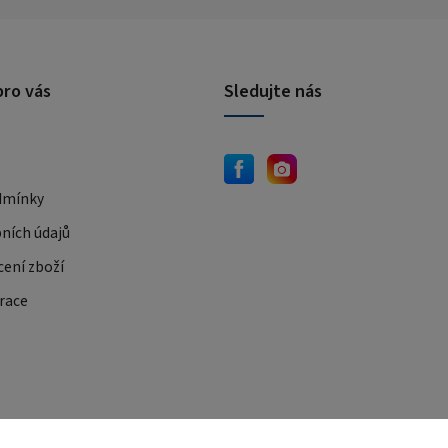
pro vás
Sledujte nás
dmínky
ních údajů
cení zboží
race
JEMA.sk