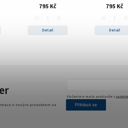
795 Kč
795 Kč
Detail
Detail
er
Vložením e-mailu souhlasíte s
podmínk
Přihlásit se
formace o nových produktech na