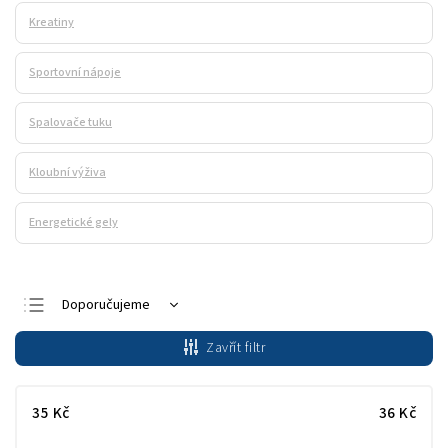
Kreatiny
Sportovní nápoje
Spalovače tuku
Kloubní výživa
Energetické gely
Doporučujeme
Nejlevnější
Zavřít filtr
Nejdražší
Nejprodávanější
35
Kč
36
Kč
Abecedně