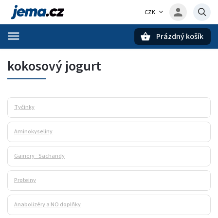
CZK
Prázdný košík
Hledat
kokosový jogurt
Tyčinky
Aminokyseliny
Gainery - Sacharidy
Proteiny
Anabolizéry a NO doplňky