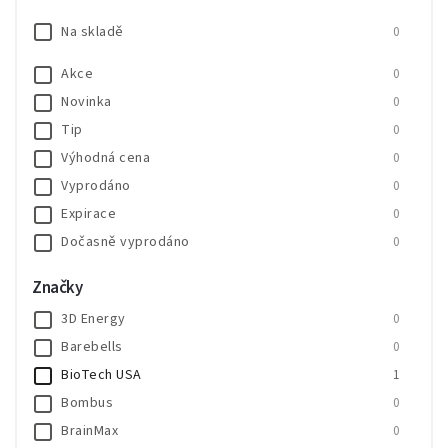
Na skladě
0
Akce
0
Novinka
0
Tip
0
Výhodná cena
0
Vyprodáno
0
Expirace
0
Dočasně vyprodáno
0
SALECODE:SALE20:20:%
0
Značky
SALECODE:SALE30:30:%
0
3D Energy
0
Barebells
0
BioTech USA
1
Bombus
0
BrainMax
0