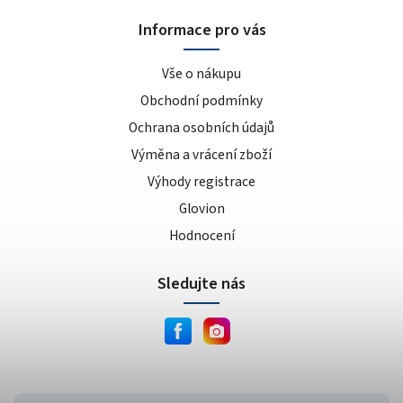
sušenka
4
Informace pro vás
kokos/vanilka
1
cookies/cream
15
Vše o nákupu
dvojitá čokoláda
3
Obchodní podmínky
ananas/mango
8
Ochrana osobních údajů
meruňkový jogurt
1
Výměna a vrácení zboží
čokoláda/lískový oříšek
1
Výhody registrace
cookie dough
1
lískový oříšek/nugát
1
Glovion
karamel/kešu
1
Hodnocení
cookies
4
Sledujte nás
bílá čokoláda/mandle
1
slané arašídy
1
krémová s křupinkami
1
bílé slané arašídy
1
mléčno-čokoládový cupcake
1