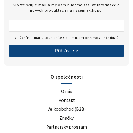
Zero
1
Vložte svůj e-mail a my vám budeme zasílat informace o
modrý hrozen
5
nových produktech na našem e-shopu.
ledový čaj broskev
4
tiramisu
4
cola
2
Vložením e-mailu souhlasíte s
podmínkami ochrany osobních údajů
černý rybíz
4
Přihlásit se
mango
5
modrá malina
5
pomeranč
22
O společnosti
malina
6
banán
22
O nás
čokoláda+kakao
4
Kontakt
jahoda
25
Velkoobchod (B2B)
vanilka
27
Značky
čokoláda/kokos
13
čokoláda/kakao
2
Partnerský program