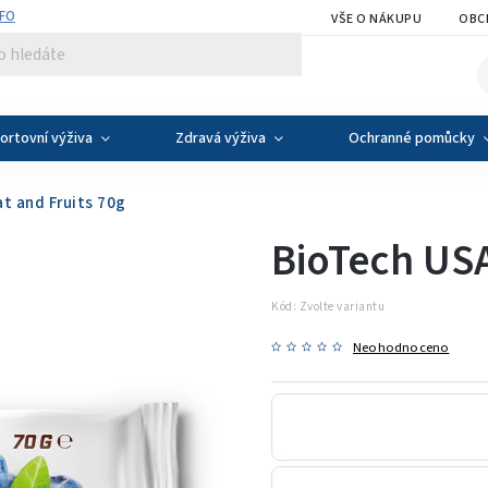
NFO
VŠE O NÁKUPU
OBC
ortovní výživa
Zdravá výživa
Ochranné pomůcky
t and Fruits 70g
BioTech USA
Kód:
Zvolte variantu
Neohodnoceno