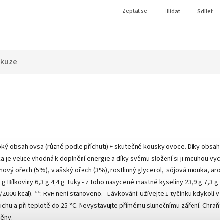
Zeptat se
Hlídat
Sdílet
skuze
ý obsah ovsa (různé podle příchuti) + skutečné kousky ovoce. Díky obsahu
je velice vhodná k doplnění energie a díky svému složení si ji mouhou vyc
ekanový ořech (5%), vlašský ořech (3%), rostlinný glycerol, sójová mouka, 
 g Bílkoviny 6,3 g 4,4 g Tuky - z toho nasycené mastné kyseliny 23,9 g 7,3 g 1
00 kcal). **: RVH není stanoveno. Dávkování: Užívejte 1 tyčinku kdykoli v pr
uchu a při teplotě do 25 °C. Nevystavujte přímému slunečnímu záření. Chr
něny.