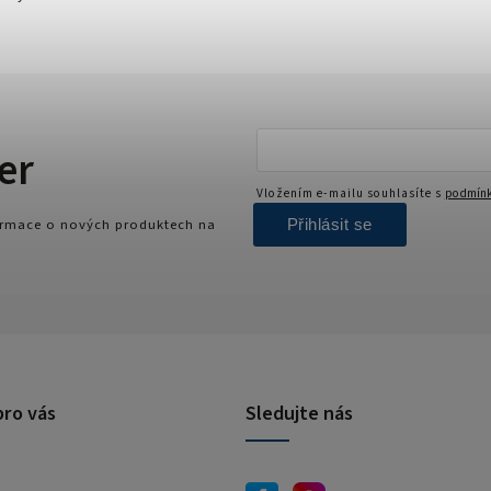
er
Vložením e-mailu souhlasíte s
podmínk
Přihlásit se
formace o nových produktech na
pro vás
Sledujte nás