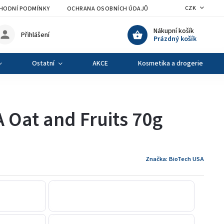
CZK
HODNÍ PODMÍNKY
OCHRANA OSOBNÍCH ÚDAJŮ
VÝMĚNA A VRÁCENÍ Z
Nákupní košík
Přihlášení
Prázdný košík
Ostatní
AKCE
Kosmetika a drogerie
 Oat and Fruits 70g
Značka:
BioTech USA