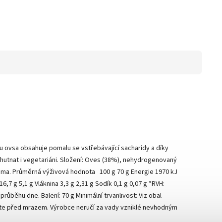
 ovsa obsahuje pomalu se vstřebávající sacharidy a díky
hutnat i vegetariáni. Složení: Oves (38%), nehydrogenovaný
aroma. Průměrná výživová hodnota 100 g 70 g Energie 1970 kJ
6,7 g 5,1 g Vláknina 3,3 g 2,31 g Sodík 0,1 g 0,07 g *RVH:
ůběhu dne. Balení: 70 g Minimální trvanlivost: Viz obal
aňte před mrazem. Výrobce neručí za vady vzniklé nevhodným