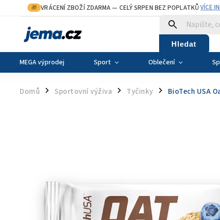
VRÁCENÍ ZBOŽÍ ZDARMA
— CELÝ SRPEN BEZ POPLATKŮ
VÍCE I
🎁
·
Hledat
MEGA výprodej
Sport
Oblečení
Sp
Domů
Sportovní výživa
Tyčinky
BioTech USA Oa
/
/
/