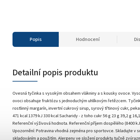
Popis
Hodnocení
Di
Detailní popis produktu
Ovesná tyčinka s vysokým obsahem vlákniny a s kousky ovoce. Vysok
ovoci obsahuje fruktózu s jednoduchým uhlíkovým řetězcem. Tyčinka 
rostlinný margarín, invertní cukrový sirup, syrový třtinový cukr, p
471 kcal 1379 kJ 330 kcal Sacharidy - z toho cukr 56 g 23 g 39,2 g 16,1
Referenční výživová hodnota. Referenční příjem dospělého (8400 kJ/20
Upozornění: Potravina vhodná zejména pro sportovce. Skladujte v s
skladováním a použitím. Alergeny ve složení produktu tučně zvýraz