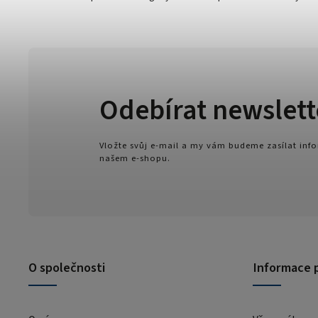
Odebírat newslett
Vložte svůj e-mail a my vám budeme zasílat in
našem e-shopu.
O společnosti
Informace 