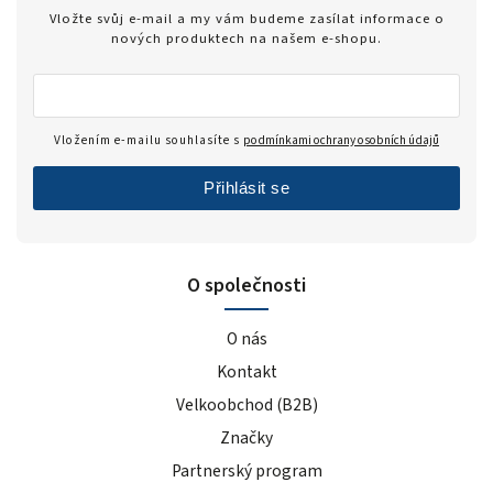
Zero
1
Vložte svůj e-mail a my vám budeme zasílat informace o
modrý hrozen
5
nových produktech na našem e-shopu.
ledový čaj broskev
4
tiramisu
4
cola
2
Vložením e-mailu souhlasíte s
podmínkami ochrany osobních údajů
černý rybíz
4
Přihlásit se
mango
5
modrá malina
5
pomeranč
22
O společnosti
malina
6
banán
22
O nás
čokoláda+kakao
4
Kontakt
jahoda
25
Velkoobchod (B2B)
vanilka
27
Značky
čokoláda/kokos
13
čokoláda/kakao
2
Partnerský program