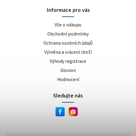
sušenka
4
Informace pro vás
kokos/vanilka
1
cookies/cream
15
Vše o nákupu
dvojitá čokoláda
3
Obchodní podmínky
ananas/mango
8
Ochrana osobních údajů
meruňkový jogurt
1
Výměna a vrácení zboží
čokoláda/lískový oříšek
1
Výhody registrace
cookie dough
1
lískový oříšek/nugát
1
Glovion
karamel/kešu
1
Hodnocení
cookies
4
Sledujte nás
bílá čokoláda/mandle
1
slané arašídy
1
krémová s křupinkami
1
bílé slané arašídy
1
mléčno-čokoládový cupcake
1