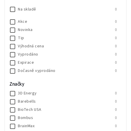
Na skladě
0
Akce
0
Novinka
0
Tip
0
Výhodná cena
0
Vyprodáno
0
Expirace
0
Dočasně vyprodáno
0
SALECODE:SALE20:20:%
0
Značky
SALECODE:SALE30:30:%
0
3D Energy
0
Barebells
0
BioTech USA
0
Bombus
0
BrainMax
0