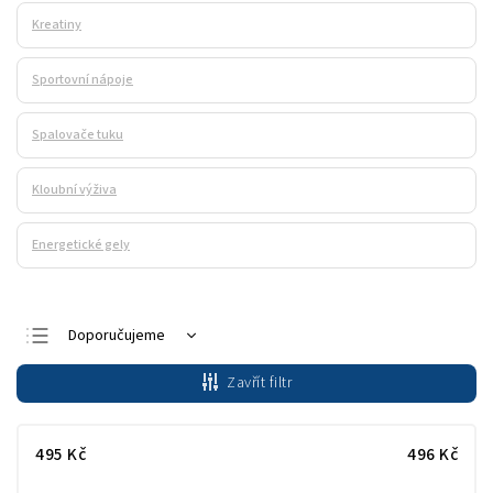
Kreatiny
Sportovní nápoje
Spalovače tuku
Kloubní výživa
Energetické gely
Doporučujeme
Nejlevnější
Zavřít filtr
Nejdražší
Nejprodávanější
495
Kč
496
Kč
Abecedně