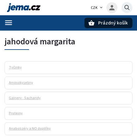
CZK
Prázdný košík
Hledat
jahodová margarita
Tyčinky
Aminokyseliny
Gainery - Sacharidy
Proteiny
Anabolizéry a NO doplňky