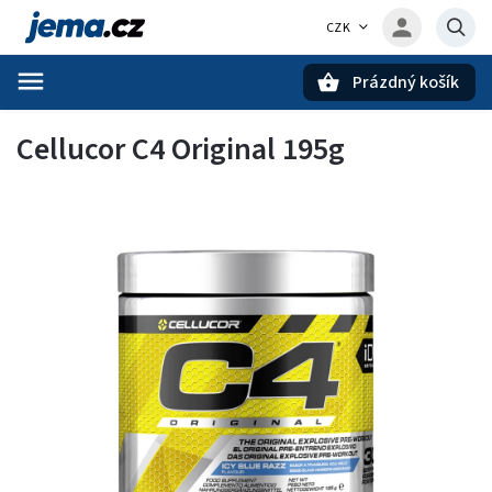
CZK
Prázdný košík
Hledat
Cellucor C4 Original 195g