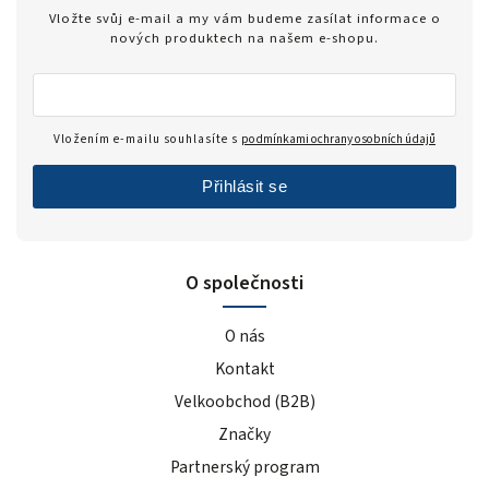
Zero
1
Vložte svůj e-mail a my vám budeme zasílat informace o
modrý hrozen
5
nových produktech na našem e-shopu.
ledový čaj broskev
4
tiramisu
4
cola
2
Vložením e-mailu souhlasíte s
podmínkami ochrany osobních údajů
černý rybíz
4
Přihlásit se
mango
5
modrá malina
5
pomeranč
22
O společnosti
malina
6
banán
22
O nás
čokoláda+kakao
4
Kontakt
jahoda
25
Velkoobchod (B2B)
vanilka
27
Značky
čokoláda/kokos
13
čokoláda/kakao
2
Partnerský program