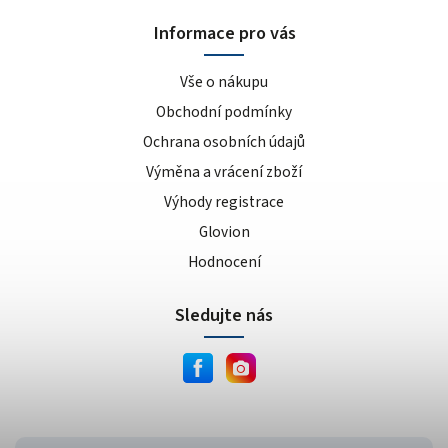
sušenka
4
Informace pro vás
kokos/vanilka
1
cookies/cream
15
Vše o nákupu
dvojitá čokoláda
3
Obchodní podmínky
ananas/mango
8
Ochrana osobních údajů
meruňkový jogurt
1
Výměna a vrácení zboží
čokoláda/lískový oříšek
1
Výhody registrace
cookie dough
1
lískový oříšek/nugát
1
Glovion
karamel/kešu
1
Hodnocení
cookies
4
Sledujte nás
bílá čokoláda/mandle
1
slané arašídy
1
krémová s křupinkami
1
bílé slané arašídy
1
mléčno-čokoládový cupcake
1