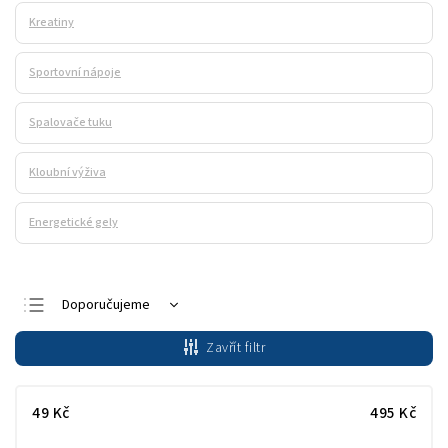
Kreatiny
Sportovní nápoje
Spalovače tuku
Kloubní výživa
Energetické gely
Doporučujeme
Nejlevnější
Zavřít filtr
Nejdražší
Nejprodávanější
49
Kč
495
Kč
Abecedně