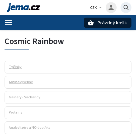
CZK
Prázdný košík
Hledat
Cosmic Rainbow
Tyčinky
Aminokyseliny
Gainery - Sacharidy
Proteiny
Anabolizéry a NO doplňky