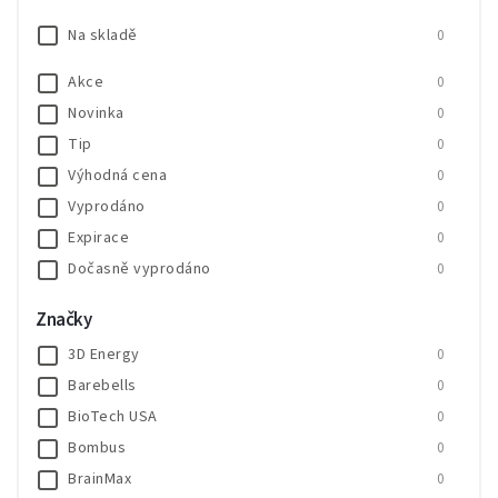
Na skladě
0
Akce
0
Novinka
0
Tip
0
Výhodná cena
0
Vyprodáno
0
Expirace
0
Dočasně vyprodáno
0
SALECODE:SALE20:20:%
0
Značky
SALECODE:SALE30:30:%
0
3D Energy
0
Barebells
0
BioTech USA
0
Bombus
0
BrainMax
0