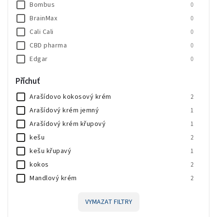
Bombus
0
BrainMax
0
Cali Cali
0
CBD pharma
0
Edgar
0
HealthyCo
1
Příchuť
JEMASPORT
0
Arašídovo kokosový krém
2
Knuspi
0
Arašídový krém jemný
1
LifeLike
1
Arašídový krém křupový
1
MedPharma
0
kešu
2
Milkeffet
0
kešu křupavý
1
Novo Nutrition
0
kokos
2
Nutrend
3
Mandlový krém
2
Prom-IN
0
Pistáciový krém
3
VYMAZAT FILTRY
Lískooříškový krém s čokoládou
1