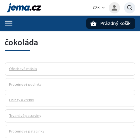
CZK
Prázdný košík
Hledat
čokoláda
Ořechová másla
Proteinové pudinky
Chipsy a krekry
Trvanlivé potraviny
Proteinové palačinky