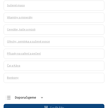
Sušené maso
Vitamíny a minerály
Cereálie, kaše a müsli
Ořechy, semínka a sušené ovoce
Přísady na vaření a pečení
Čaj a Káva
Bonbony
Doporučujeme
Nejlevnější