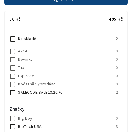
Zavřít filtr
Nejdražší
Nejprodávanější
30
Kč
495
Kč
Abecedně
Na skladě
2
Akce
0
Novinka
0
Tip
0
Expirace
0
Dočasně vyprodáno
0
SALECODE:SALE20:20:%
2
Značky
Big Boy
0
BioTech USA
3