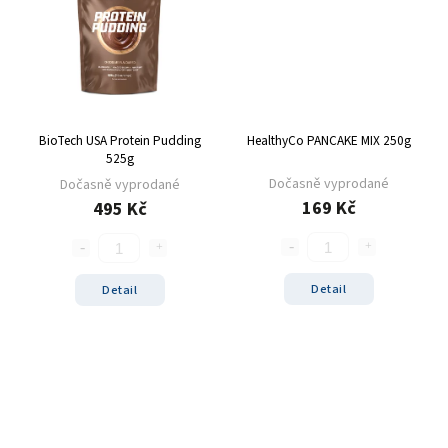
mango
1
malina
3
banán
3
jahoda
2
vanilka
4
BioTech USA Protein Pudding
HealthyCo PANCAKE MIX 250g
čokoláda/kakao
1
525g
cookies/cream
2
Dočasně vyprodané
Dočasně vyprodané
čokoláda/lískový oříšek
5
169 Kč
495 Kč
cookie dough
3
bez příchutě
2
caramel
1
Detail
Detail
višeň
2
zakysaná smetana & jarní cibulka
1
sladké thajské chilli
1
sýr
1
barbecue
1