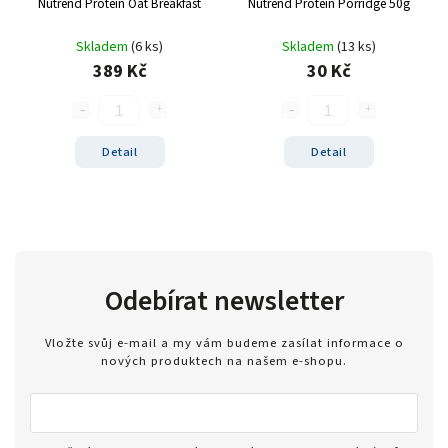
3 druhy sýrů
Nutrend Protein Oat Breakfast
Nutrend Protein Porridge 50g
1
Fitness
1
Skladem
(6 ks)
Skladem
(13 ks)
Jarní zelenina
1
389 Kč
30 Kč
Detail
Detail
Odebírat newsletter
Vložte svůj e-mail a my vám budeme zasílat informace o
nových produktech na našem e-shopu.