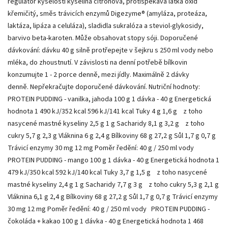
regulátor kyselosti kyselina citronová, protispékavá látka oxid
křemičitý, směs trávicích enzymů Digezyme® (amyláza, proteáza,
laktáza, lipáza a celuláza), sladidla sukralóza a steviol-glykosidy,
barvivo beta-karoten. Může obsahovat stopy sóji. Doporučené
dávkování: dávku 40 g silně protřepejte v šejkru s 250 ml vody nebo
mléka, do zhoustnutí. V závislosti na denní potřebě bílkovin
konzumujte 1 - 2 porce denně, mezi jídly. Maximálně 2 dávky
denně. Nepřekračujte doporučené dávkování. Nutriční hodnoty:
PROTEIN PUDDING - vanilka, jahoda 100 g 1 dávka - 40 g Energetická
hodnota 1 490 kJ/352 kcal 596 kJ/141 kcal Tuky 4 g 1,6 g z toho
nasycené mastné kyseliny 2,5 g 1 g Sacharidy 8,1 g 3,2 g z toho
cukry 5,7 g 2,3 g Vláknina 6 g 2,4 g Bílkoviny 68 g 27,2 g Sůl 1,7 g 0,7 g
Trávicí enzymy 30 mg 12 mg Poměr ředění: 40 g / 250 ml vody
PROTEIN PUDDING - mango 100 g 1 dávka - 40 g Energetická hodnota 1
479 kJ/350 kcal 592 kJ/140 kcal Tuky 3,7 g 1,5 g z toho nasycené
mastné kyseliny 2,4 g 1 g Sacharidy 7,7 g 3 g z toho cukry 5,3 g 2,1 g
Vláknina 6,1 g 2,4 g Bílkoviny 68 g 27,2 g Sůl 1,7 g 0,7 g Trávicí enzymy
30 mg 12 mg Poměr ředění: 40 g / 250 ml vody PROTEIN PUDDING -
čokoláda + kakao 100 g 1 dávka - 40 g Energetická hodnota 1 468