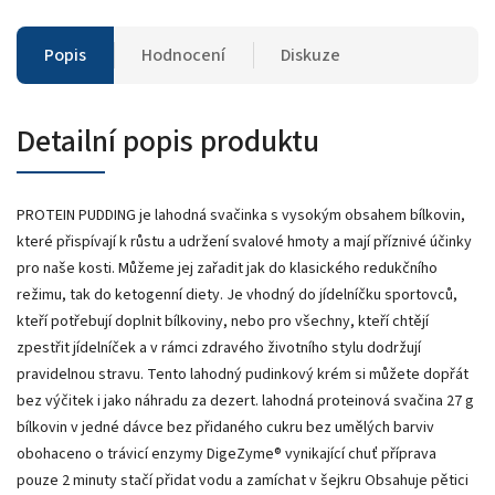
Popis
Hodnocení
Diskuze
Detailní popis produktu
PROTEIN PUDDING je lahodná svačinka s vysokým obsahem bílkovin,
které přispívají k růstu a udržení svalové hmoty a mají příznivé účinky
pro naše kosti. Můžeme jej zařadit jak do klasického redukčního
režimu, tak do ketogenní diety. Je vhodný do jídelníčku sportovců,
kteří potřebují doplnit bílkoviny, nebo pro všechny, kteří chtějí
zpestřit jídelníček a v rámci zdravého životního stylu dodržují
pravidelnou stravu. Tento lahodný pudinkový krém si můžete dopřát
bez výčitek i jako náhradu za dezert. lahodná proteinová svačina 27 g
bílkovin v jedné dávce bez přidaného cukru bez umělých barviv
obohaceno o trávicí enzymy DigeZyme® vynikající chuť příprava
pouze 2 minuty stačí přidat vodu a zamíchat v šejkru Obsahuje pětici