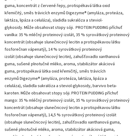
guma, koncentrát z červené řepy, protispékavá látka oxid
křemičitý, směs trávicích enzymů Digezyme® (amyláza, proteáza,
laktáza, lipáza a celuláza), sladidla sukralóza a steviol-
glykosidy. Může obsahovat stopy sóji. PROTEIN PUDDING příchuť
vanilka: 35 % mléčný proteinový izolát, 35 % syrovátkový proteinový
koncentrát (obsahuje slunečnicový lecitin a protispékavou látku
fosforečnan vápenatý), 14 % syrovátkový proteinový
izolát (obsahuje slunečnicový lecitin), zahušťovadlo xanthanová
guma, sušené plnotučné mléko, aroma, stabilizátor akáciová
guma, protispékavá látka oxid křemičitý, směs trávicích
enzymů Digezyme® (amyláza, proteáza, laktáza, lipáza a
celuláza), sladidla sukralóza a steviol-glykosidy, barvivo beta-
karoten. Může obsahovat stopy sóji. PROTEIN PUDDING příchuť
mango: 35 % mléčný proteinový izolát, 35 % syrovátkový proteinový
koncentrát (obsahuje slunečnicový lecitin a protispékavou látku
fosforečnan vápenatý), 14,5 % syrovátkový proteinový izolát
(obsahuje slunečnicový lecitin), zahušťovadlo xanthanová guma,
sušené plnotučné mléko, aroma, stabilizátor akáciová guma,