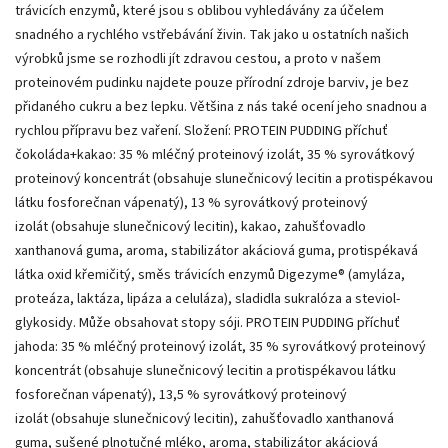
trávicích enzymů, které jsou s oblibou vyhledávány za účelem
snadného a rychlého vstřebávání živin. Tak jako u ostatních našich
výrobků jsme se rozhodli jít zdravou cestou, a proto v našem
proteinovém pudinku najdete pouze přírodní zdroje barviv, je bez
přidaného cukru a bez lepku. Většina z nás také ocení jeho snadnou a
rychlou přípravu bez vaření. Složení: PROTEIN PUDDING příchuť
čokoláda+kakao: 35 % mléčný proteinový izolát, 35 % syrovátkový
proteinový koncentrát (obsahuje slunečnicový lecitin a protispékavou
látku fosforečnan vápenatý), 13 % syrovátkový proteinový
izolát (obsahuje slunečnicový lecitin), kakao, zahušťovadlo
xanthanová guma, aroma, stabilizátor akáciová guma, protispékavá
látka oxid křemičitý, směs trávicích enzymů Digezyme® (amyláza,
proteáza, laktáza, lipáza a celuláza), sladidla sukralóza a steviol-
glykosidy. Může obsahovat stopy sóji. PROTEIN PUDDING příchuť
jahoda: 35 % mléčný proteinový izolát, 35 % syrovátkový proteinový
koncentrát (obsahuje slunečnicový lecitin a protispékavou látku
fosforečnan vápenatý), 13,5 % syrovátkový proteinový
izolát (obsahuje slunečnicový lecitin), zahušťovadlo xanthanová
guma, sušené plnotučné mléko, aroma, stabilizátor akáciová