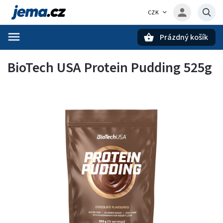
CZK
Prázdný košík
Hledat
BioTech USA Protein Pudding 525g