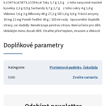
kJ/347 kcal 587 kJ/139 kcal Tuky 3,7 g 1,5 g z toho nasycené mastné
kyseliny 2,3 g 0,9 g Sacharidy 6,7 g 2,7 g z toho cukry 4 g 1,6 g
Vláknina 7,6 g 3 g Bílkoviny 68 g 27,2 g Sůl 1,6 g 0,6 g Trávicí enzymy
30 mg 12 mg Poměr ředění: 40 g / 250 ml vody Upozornění: Doplněk
stravy, se sladidly. Nenahrazuje pestrou stravu. Není určeno pro děti.
Ukládejte mimo dosah dětí. Chraňte před teplem, mrazem a vlhkostí.
Doplňkové parametry
Kategorie
:
Proteinové pudinky
,
čokoláda
EAN
:
Zvolte variantu