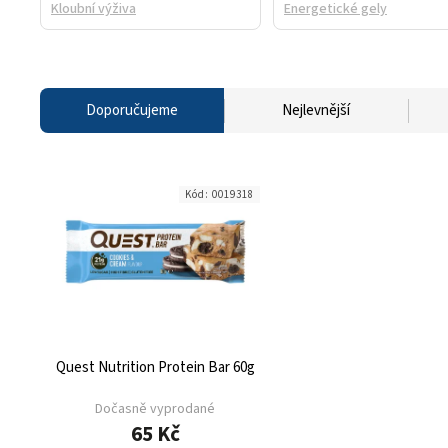
Kloubní výživa
Energetické gely
Doporučujeme
Nejlevnější
Kód:
0019318
Quest Nutrition Protein Bar 60g
Dočasně vyprodané
65 Kč