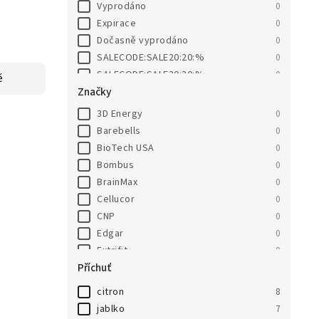
Vyprodáno
0
Expirace
0
Dočasně vyprodáno
0
SALECODE:SALE20:20:%
0
SALECODE:SALE30:30:%
0
ě
Značky
3D Energy
0
Barebells
0
BioTech USA
0
Bombus
0
BrainMax
0
Cellucor
0
CNP
0
Edgar
0
Extrifit
0
Příchuť
Go On Nutrition
0
Grenade
0
citron
8
HealthyCo
0
jablko
7
JEMASPORT
0