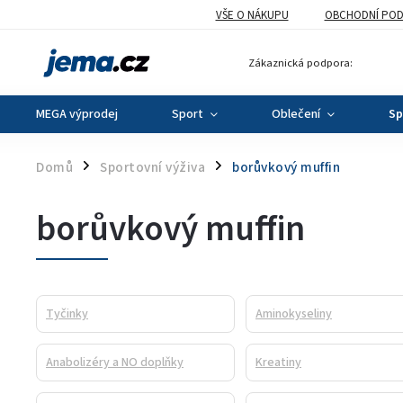
VŠE O NÁKUPU
OBCHODNÍ POD
Zákaznická podpora:
MEGA výprodej
Sport
Oblečení
Sp
Domů
Sportovní výživa
borůvkový muffin
/
/
borůvkový muffin
Tyčinky
Aminokyseliny
Anabolizéry a NO doplňky
Kreatiny