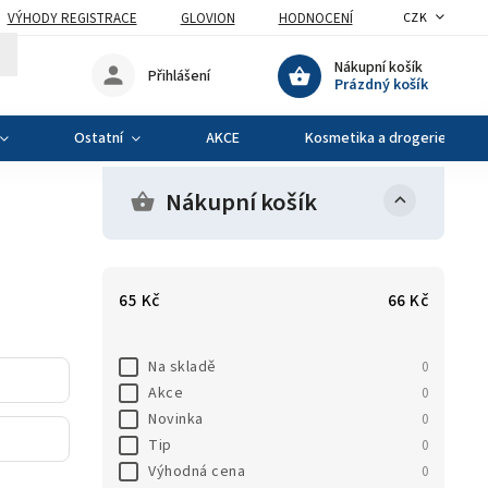
VÝHODY REGISTRACE
GLOVION
HODNOCENÍ
CZK
Nákupní košík
Přihlášení
Prázdný košík
Ostatní
AKCE
Kosmetika a drogerie
Nákupní košík
65
Kč
66
Kč
Na skladě
0
Akce
0
Novinka
0
Tip
0
Výhodná cena
0