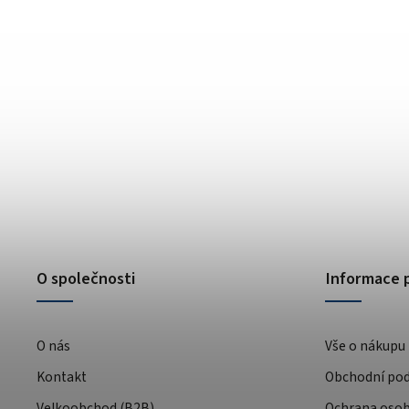
O společnosti
Informace 
O nás
Vše o nákupu
Kontakt
Obchodní po
Velkoobchod (B2B)
Ochrana osob