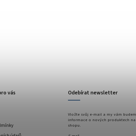
pro vás
Odebírat newsletter
Vložte svůj e-mail a my vám budem
informace o nových produktech na
dmínky
shopu.
ních údajů