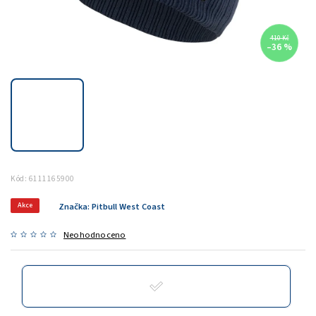
410 Kč
–36 %
Kód:
6111165900
Akce
Značka:
Pitbull West Coast
Neohodnoceno