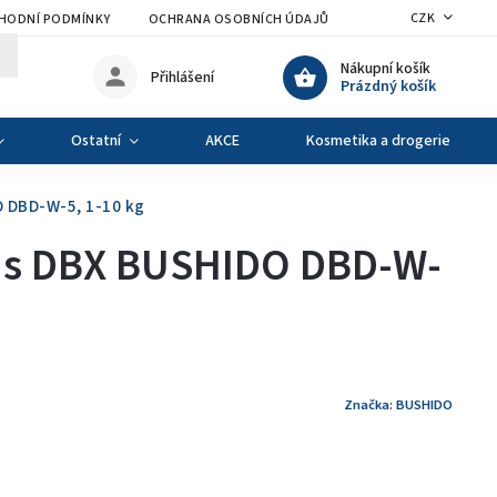
CZK
HODNÍ PODMÍNKY
OCHRANA OSOBNÍCH ÚDAJŮ
VÝMĚNA A VRÁCENÍ Z
Nákupní košík
Přihlášení
Prázdný košík
Ostatní
AKCE
Kosmetika a drogerie
 DBD-W-5, 1-10 kg
ás DBX BUSHIDO DBD-W-
Značka:
BUSHIDO