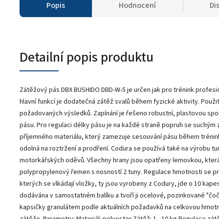
Popis
Hodnocení
Di
Detailní popis produktu
Zátěžový pás DBX BUSHIDO DBD-W-5 je určen jak pro trénink profesio
hlavní funkcí je dodatečná zátěž svalů během fyzické aktivity. Pou
požadovaných výsledků. Zapínání je řešeno robustní, plastovou spo
pásu. Pro regulaci délky pásu je na každé straně popruh se suchým 
příjemného materiálu, který zamezuje sesouvání pásu během trénink
odolná na roztržení a prodření. Codura se používá také na výrobu tu
motorkářských oděvů. Všechny hrany jsou opatřeny lemovkou, která je
polypropylenový řemen s nosností 2 tuny. Regulace hmotnosti se pro
kterých se vlkádají vložky, ty jsou vyrobeny z Codury, jde o 10 ka
dodávána v samostatném balíku a tvoří ji ocelové, pozinkované "čočk
kapsičky granulátem podle aktuálních požadavků na celkovou hmotn