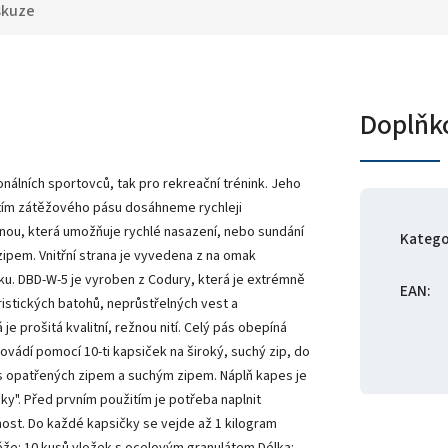
skuze
Doplňk
nálních sportovců, tak pro rekreační trénink. Jeho
žitím zátěžového pásu dosáhneme rychleji
nou, která umožňuje rychlé nasazení, nebo sundání
Katego
zipem. Vnitřní strana je vyvedena z na omak
u. DBD-W-5 je vyroben z Codury, která je extrémně
EAN
:
ristických batohů, neprůstřelných vest a
 prošitá kvalitní, režnou nití. Celý pás obepíná
vádí pomocí 10-ti kapsiček na široký, suchý zip, do
pes opatřených zipem a suchým zipem. Náplň kapes je
y". Před prvním použitím je potřeba naplnit
ost. Do každé kapsičky se vejde až 1 kilogram