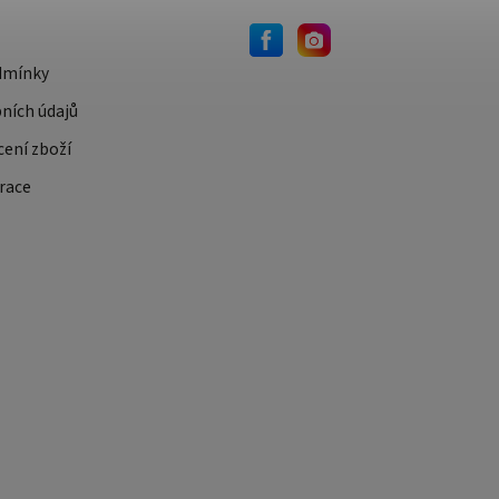
dmínky
ních údajů
cení zboží
race