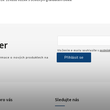
těže: 10 kusů vložek s ocelovým granulátem Délka:
er
Vložením e-mailu souhlasíte s
podmínk
Přihlásit se
formace o nových produktech na
pro vás
Sledujte nás