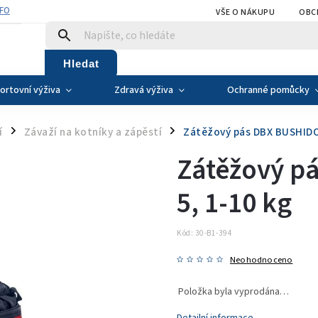
NFO
VŠE O NÁKUPU
OBC
Hledat
ortovní výživa
Zdravá výživa
Ochranné pomůcky
í
Závaží na kotníky a zápěstí
Zátěžový pás DBX BUSHIDO
/
/
Zátěžový p
5, 1-10 kg
Kód:
30-B1-394
Neohodnoceno
Položka byla vyprodána…