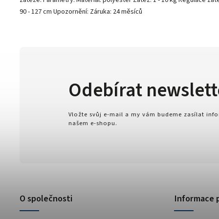
zátěže. Parametry: Materiál: polyester Zátěž: 1 - 10 kg Regulace zá
90 - 127 cm Upozornění: Záruka: 24 měsíců
Odebírat newslett
Vložte svůj e-mail a my vám budeme zasílat in
našem e-shopu.
O společnosti
Informace 