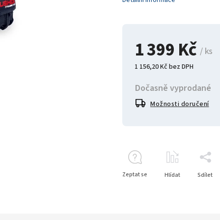
Detailní informace
1 399 Kč
/ ks
1 156,20 Kč bez DPH
Dočasně vyprodané
Možnosti doručení
Zeptat se
Hlídat
Sdílet