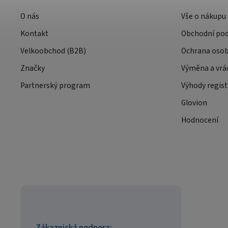
O nás
Vše o nákupu
Kontakt
Obchodní po
Velkoobchod (B2B)
Ochrana osob
Značky
Výměna a vrá
Partnerský program
Výhody regist
Glovion
Hodnocení