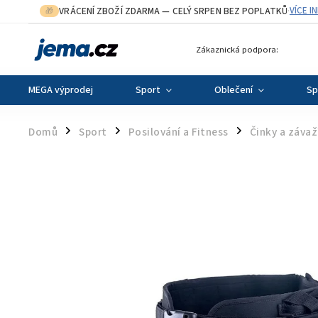
VRÁCENÍ ZBOŽÍ ZDARMA
— CELÝ SRPEN BEZ POPLATKŮ
VÍCE I
🎁
·
Zákaznická podpora:
MEGA výprodej
Sport
Oblečení
Sp
Domů
Sport
Posilování a Fitness
Činky a závaž
/
/
/