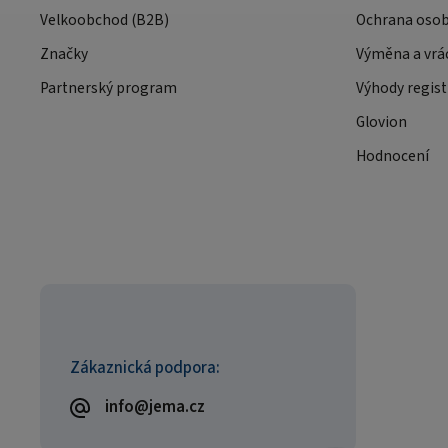
Velkoobchod (B2B)
Ochrana osob
Značky
Výměna a vrá
Partnerský program
Výhody regist
Glovion
Hodnocení
Zákaznická podpora:
info@jema.cz