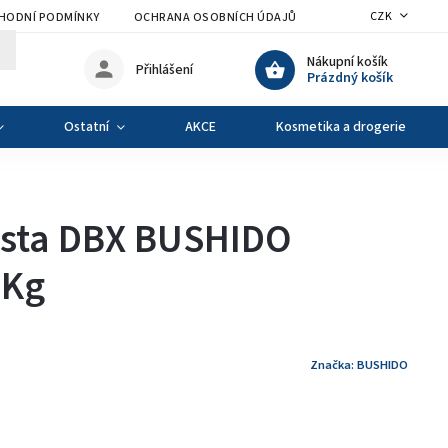
CZK
HODNÍ PODMÍNKY
OCHRANA OSOBNÍCH ÚDAJŮ
VÝMĚNA A VRÁCENÍ Z
Nákupní košík
Přihlášení
Prázdný košík
Ostatní
AKCE
Kosmetika a drogerie
esta DBX BUSHIDO
 Kg
Značka:
BUSHIDO