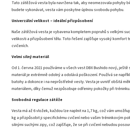
Tato zátěžová vesta byla navržena tak, aby neomezovala pohyby běh
budete vykonávat, vesta vám poskytne úplnou svobodu pohybu.
Univerzální velikost – ideální přizpůsobení
Naše zátěžová vesta je vybavena kompletem popruhů s velkými such
velikosti a přizpůsobení tělu. Toto řešení zajišťuje vysoký komfort tré
cvičeních.
Velmi silný materiál
Od 1. června 2021 používáme u všech vest DBX Bushido nový, ještě s
materiál je extrémně odolný a odolává poškození. Používá se napří
batohy a dokonce i na neprůstřelné vesty. Vesta je uvnitř obšitá
materiálem, díky čemuž nezpůsobuje odřeniny pokožky při tréninku
Svobodná regulace zátěže
Vesta má až 6 vložek, každou lze naplnit na 1,7 kg, což vám umožňuj
kg a přizpůsobit ji specifickému cvičení nebo vašim tréninkovým 
silnými suchými zipy, což zajišťuje, že se při cvičení nebudou posou