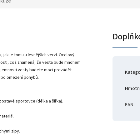
skuze
Doplňk
 jak je tomu u levnějších verzí. Ocelový
emnosti, což znamená, že vesta bude mnohem
objemnosti vesty budete moci provádět
Katego
nebo omezení pohybů.
Hmotn
postavě sportovce (délka a šířka).
EAN
:
ateriál.
hými zipy.