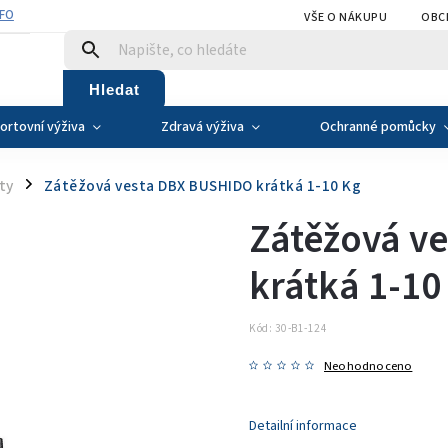
NFO
VŠE O NÁKUPU
OBC
Hledat
ortovní výživa
Zdravá výživa
Ochranné pomůcky
ty
Zátěžová vesta DBX BUSHIDO krátká 1-10 Kg
/
Zátěžová v
krátká 1-10
Kód:
30-B1-124
Neohodnoceno
Detailní informace