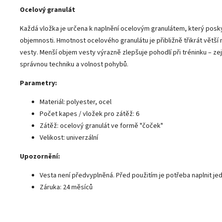
Ocelový granulát
Každá vložka je určena k naplnění ocelovým granulátem, který posk
objemnosti. Hmotnost ocelového granulátu je přibližně třikrát větší 
vesty. Menší objem vesty výrazně zlepšuje pohodlí při tréninku – zej
správnou techniku a volnost pohybů.
Parametry:
Materiál: polyester, ocel
Počet kapes / vložek pro zátěž: 6
Zátěž: ocelový granulát ve formě "čoček"
Velikost: univerzální
Upozornění:
Vesta není předvyplněná. Před použitím je potřeba naplnit jed
Záruka: 24 měsíců