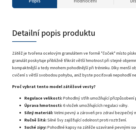
Popis
Hodnocení
Di
Detailní popis produktu
Zátěž je tvořena ocelovým granulátem ve formě "čoček" místo písku,
granulát poskytuje přibližně třikrát větší hmotnost při stejné obj
kompaktnější a tedy mnohem pohodlnější při tréninku. Díky menší 
cvičení s větší svobodou pohybu, aniž byste pociťovali nepohodlí 
Proč vybrat tento model zátěžové vesty?
Regulace velikosti:
Pohodlný střih umožňující přizpůsobení 
Úprava hmotnosti:
6 vložek umožňujících regulaci váhy.
Silný materiál:
Velmi pevný a zároveň pro zdraví bezpečný m
Ručně šitá:
Silné švy zajišťující odolnost proti roztržení.
Suché zipy:
Pohodlné kapsy na zátěže uzavírané pevnými suc