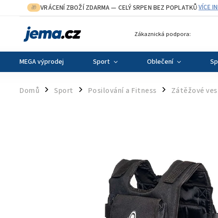
VRÁCENÍ ZBOŽÍ ZDARMA
— CELÝ SRPEN BEZ POPLATKŮ
VÍCE I
🎁
·
Zákaznická podpora:
MEGA výprodej
Sport
Oblečení
Sp
Domů
Sport
Posilování a Fitness
Zátěžové ves
/
/
/