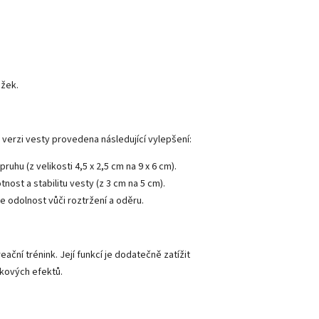
ožek.
vé verzi vesty provedena následující vylepšení:
uhu (z velikosti 4,5 x 2,5 cm na 9 x 6 cm).
nost a stabilitu vesty (z 3 cm na 5 cm).
e odolnost vůči roztržení a oděru.
eační trénink. Její funkcí je dodatečně zatížit
nkových efektů.