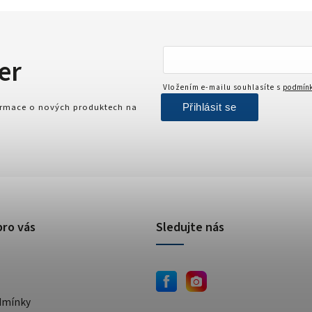
er
Vložením e-mailu souhlasíte s
podmínk
Přihlásit se
formace o nových produktech na
pro vás
Sledujte nás
dmínky