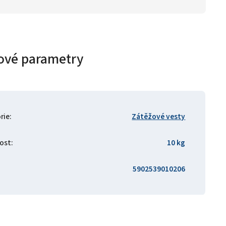
ové parametry
rie
:
Zátěžové vesty
ost
:
10 kg
5902539010206