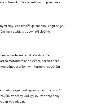
em tréninku. Bez ohledu na to, jaké cviky
ými zipy, což umožňuje snadnou regulaci její
ninku a stabilitu vesty i při složitých
ilnější model materiálu Cordura. Tento
klad na motorkářské oblečení, horolezecké
 měkkou pěnou a příjemným termo-prodyšným
.
e snadno regulovat její váhu v rozmezí do 10
pokrokům. Všechny vložky jsou zabezpečeny
vat ani vypadávat.