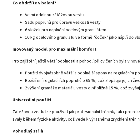
Co obdržíte v balení?
Velmi odolnou zátěžovou vestu.
Sadu popruhů pro úpravu velikosti vesty.
6 vložek pro naplnění ocelovým granulátem.
10 kg ocelového granulátu ve formě "čoček" jako náplň do vl
Inovovaný model pro maximální komfort
Pro zajištění ještě větší odolnosti a pohodlí při cvičeních byla v no
Použití dvojnásobně větší a odolnější spony na regulačním popr
Rozšíření regulačních popruhů o 65 %, což zlepšuje jejich život
Zvýšení gramáže materiálu vesty o přibližně 15 %, což zvyšuj
Univerzální použití
Zátěžovou vestu lze používat jak profesionální trénink, tak i pro rekr
svaly během fyzické aktivity, což vede k výraznému zrychlení tréni
Pohodlný střih