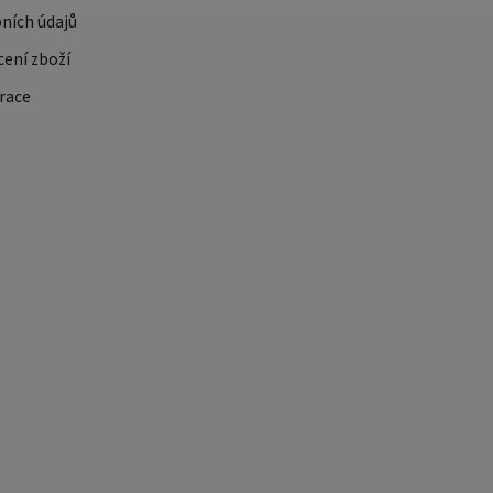
ních údajů
cení zboží
race