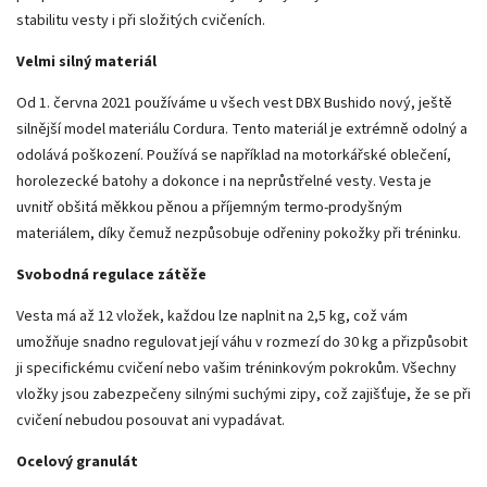
stabilitu vesty i při složitých cvičeních.
Velmi silný materiál
Od 1. června 2021 používáme u všech vest DBX Bushido nový, ještě
silnější model materiálu Cordura. Tento materiál je extrémně odolný a
odolává poškození. Používá se například na motorkářské oblečení,
horolezecké batohy a dokonce i na neprůstřelné vesty. Vesta je
uvnitř obšitá měkkou pěnou a příjemným termo-prodyšným
materiálem, díky čemuž nezpůsobuje odřeniny pokožky při tréninku.
Svobodná regulace zátěže
Vesta má až 12 vložek, každou lze naplnit na 2,5 kg, což vám
umožňuje snadno regulovat její váhu v rozmezí do 30 kg a přizpůsobit
ji specifickému cvičení nebo vašim tréninkovým pokrokům. Všechny
vložky jsou zabezpečeny silnými suchými zipy, což zajišťuje, že se při
cvičení nebudou posouvat ani vypadávat.
Ocelový granulát