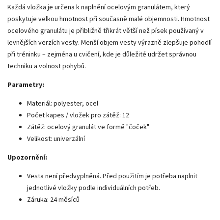
Každá vložka je určena k naplnění ocelovým granulátem, který
poskytuje velkou hmotnost při současně malé objemnosti. Hmotnost
ocelového granulátu je přibližně třikrát větší než písek používaný v
levnějších verzích vesty. Menší objem vesty výrazně zlepšuje pohodlí
při tréninku – zejména u cvičení, kde je důležité udržet správnou
techniku a volnost pohybů.
Parametry:
Materiál: polyester, ocel
Počet kapes / vložek pro zátěž: 12
Zátěž: ocelový granulát ve formě "čoček"
Velikost: univerzální
Upozornění:
Vesta není předvyplněná. Před použitím je potřeba naplnit
jednotlivé vložky podle individuálních potřeb.
Záruka: 24 měsíců