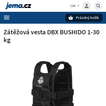
CZK
Prázdný košík
Hledat
Zátěžová vesta DBX BUSHIDO 1-30
kg