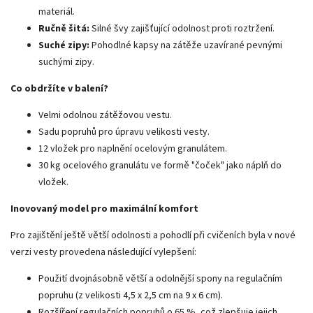
materiál.
Ručně šitá:
Silné švy zajišťující odolnost proti roztržení.
Suché zipy:
Pohodlné kapsy na zátěže uzavírané pevnými
suchými zipy.
Co obdržíte v balení?
Velmi odolnou zátěžovou vestu.
Sadu popruhů pro úpravu velikosti vesty.
12 vložek pro naplnění ocelovým granulátem.
30 kg ocelového granulátu ve formě "čoček" jako náplň do
vložek.
Inovovaný model pro maximální komfort
Pro zajištění ještě větší odolnosti a pohodlí při cvičeních byla v nové
verzi vesty provedena následující vylepšení:
Použití dvojnásobně větší a odolnější spony na regulačním
popruhu (z velikosti 4,5 x 2,5 cm na 9 x 6 cm).
Rozšíření regulačních popruhů o 65 %, což zlepšuje jejich