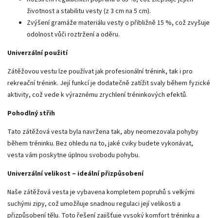
životnost a stabilitu vesty (z 3 cm na 5 cm).
Zvýšení gramáže materiálu vesty o přibližně 15 %, což zvyšuje
odolnost vůči roztržení a oděru.
Univerzální použití
Zátěžovou vestu lze používat jak profesionální trénink, tak i pro
rekreační trénink. Její funkcí je dodatečně zatížit svaly během fyzické
aktivity, což vede k výraznému zrychlení tréninkových efektů.
Pohodlný střih
Tato zátěžová vesta byla navržena tak, aby neomezovala pohyby
během tréninku. Bez ohledu na to, jaké cviky budete vykonávat,
vesta vám poskytne úplnou svobodu pohybu.
Univerzální velikost – ideální přizpůsobení
Naše zátěžová vesta je vybavena kompletem popruhů s velkými
suchými zipy, což umožňuje snadnou regulaci její velikosti a
přizpůsobení tělu. Toto řešení zajišťuje vysoký komfort tréninku a