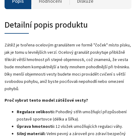
Popis
Hodnocení
Diskuze
Detailní popis produktu
Zátěž je tvořena ocelovým granulátem ve formě "čoček" místo písku,
jak je tomu u levnějších verzí. Ocelový granulát poskytuje přibližně
třikrát větší hmotnost při stejné objemnosti, což znamená, že vesta
bude mnohem kompaktnější a tedy mnohem pohodlnější při tréninku.
Díky menší objemnosti vesty budete moci provádět cvičení s větší
svobodou pohybu, aniž byste pociťovali nepohodlí nebo omezení
pohybů.
Proč vybrat tento model zátěžové vesty?
Regulace velikosti:
Pohodlný střih umožňující přizpůsobení
postavě sportovce (délka a šířka).
Úprava hmotnosti:
12 vložek umožňujících regulaci váhy.
Silný materiál:
Velmi pevný a zároveň pro zdraví bezpečný