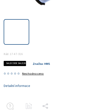
Kód:
17-47-316
SALECODE:SALE20:20:%
Značka:
HMS
Neohodnoceno
Detailní informace