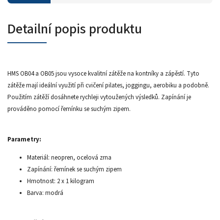
Detailní popis produktu
HMS OB04 a OB05 jsou vysoce kvalitní zátěže na kontníky a zápěstí. Tyto
zátěže mají ideální využití při cvičení pilates, joggingu, aerobiku a podobně.
Použitím zátěží dosáhnete rychleji vytoužených výsledků. Zapínání je
prováděno pomocí řemínku se suchým zipem.
Parametry:
Materiál: neopren, ocelová zrna
Zapínání: řemínek se suchým zipem
Hmotnost: 2 x 1 kilogram
Barva: modrá