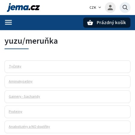
CZK
Prázdný košík
Hledat
yuzu/meruňka
Tyčinky
Aminokyseliny
Gainery - Sacharidy
Proteiny
Anabolizéry a NO doplňky