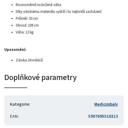
Rovnoměrně rozložená váha
Díky odolnému materiálu vydrží i to nejtvrdší zacházení
Průměr: 33 cm
Obvod: 109 cm
Váha: 12 kg
Upozornění:
Záruka 24 měsíců
Doplňkové parametry
Kategorie
:
Medicimbaly
EAN
:
5907695518313