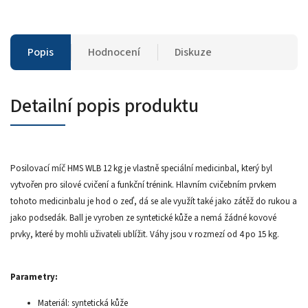
Popis
Hodnocení
Diskuze
Detailní popis produktu
Posilovací míč HMS WLB 12 kg je vlastně speciální medicinbal, který byl
vytvořen pro silové cvičení a funkční trénink. Hlavním cvičebním prvkem
tohoto medicinbalu je hod o zeď, dá se ale využít také jako zátěž do rukou a
jako podsedák. Ball je vyroben ze syntetické kůže a nemá žádné kovové
prvky, které by mohli uživateli ublížit. Váhy jsou v rozmezí od 4 po 15 kg.
Parametry:
Materiál: syntetická kůže