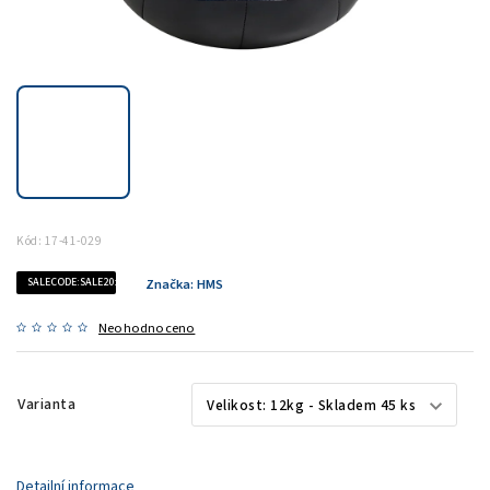
Kód:
17-41-029
SALECODE:SALE20:20:%
Značka:
HMS
Neohodnoceno
Varianta
Detailní informace