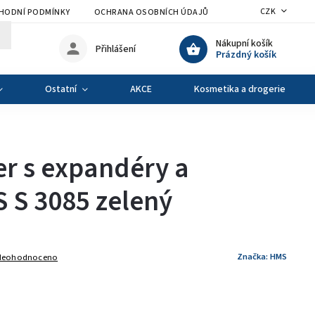
CZK
HODNÍ PODMÍNKY
OCHRANA OSOBNÍCH ÚDAJŮ
VÝMĚNA A VRÁCENÍ Z
Nákupní košík
Přihlášení
Prázdný košík
Ostatní
AKCE
Kosmetika a drogerie
er s expandéry a
 S 3085 zelený
Značka:
HMS
Neohodnoceno