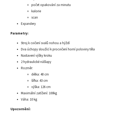
počet opakování za minutu
kalorie
scan
Expandery
Parametry:
Stroj k cvičení svalů nohou a hýždí
Dva úchopy sloužící k procvičení horní poloviny těla
Nastavení výšky kroku
2 hydraulické nášlapy
Rozměr:
délka: 40 cm
šířka: 43 cm
výška: 126 cm
Maximální zatížení: 100kg
Váha: 10 kg
Upozornění: