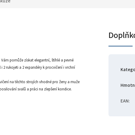
skuze
Doplňk
 Vám pomůže získat elegantní, štíhlé a pevné
 rukojeti a 2 expandéry k procvičení i vrchní
Katego
vičení na těchto strojích vhodné pro ženy a muže
Hmotn
posilování svalů a práci na zlepšení kondice.
EAN
: