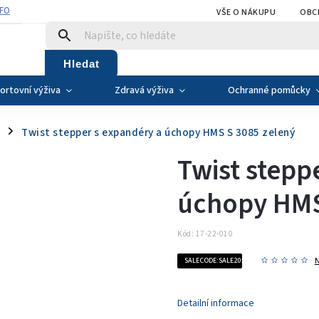
NFO
VŠE O NÁKUPU
OBC
Hledat
ortovní výživa
Zdravá výživa
Ochranné pomůcky
Twist stepper s expandéry a úchopy HMS S 3085 zelený
/
Twist stepp
úchopy HMS
Kód:
17-22-010
SALECODE:SALE20:20:%
Detailní informace