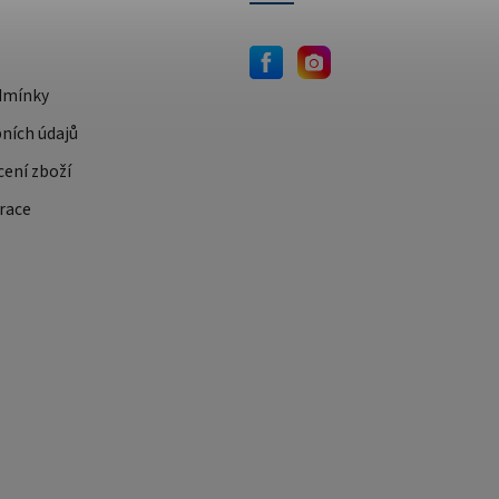
dmínky
ních údajů
cení zboží
race