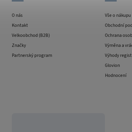
O nás
Vše o nákupu
Kontakt
Obchodní po
Velkoobchod (B2B)
Ochrana osob
Značky
Výměna a vrá
Partnerský program
Výhody regist
Glovion
Hodnocení