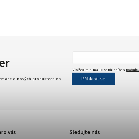
er
Vložením e-mailu souhlasíte s
podmínk
Přihlásit se
formace o nových produktech na
pro vás
Sledujte nás