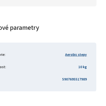
ové parametry
rie
:
Aerobic stepy
ost
:
10 kg
5907695517989