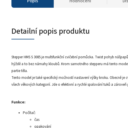
Popis
Hodnocení
Di
Detailní popis produktu
Stepper HMS S 3085 je multifunkční cvičební pomůcka. Twist pohyb nášpapů
hýždě a to bez námahy kloubů. Krom samotného stepperu má tento model i 2
partie těla.
Tento model je také specifický možností nastavení výšky kroku. Obecně je c
všech věkových kategorií. Jde o efektivní a rychlé spalování tuků a zároveň 
Funkce:
Počítač:
čas
opakování