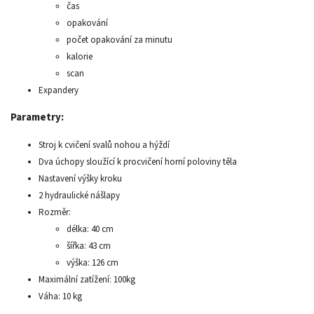
čas
opakování
počet opakování za minutu
kalorie
scan
Expandery
Parametry:
Stroj k cvičení svalů nohou a hýždí
Dva úchopy sloužící k procvičení horní poloviny těla
Nastavení výšky kroku
2 hydraulické nášlapy
Rozměr:
délka: 40 cm
šířka: 43 cm
výška: 126 cm
Maximální zatížení: 100kg
Váha: 10 kg