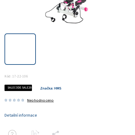
Kód:
17-22-106
SALECODE:SALE20:20:%
Značka:
HMS
Neohodnoceno
Detailní informace