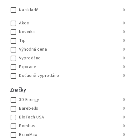
Na skladě
0
Akce
0
Novinka
0
Tip
0
Výhodná cena
0
Vyprodáno
0
Expirace
0
Dočasně vyprodáno
0
SALECODE:SALE20:20:%
0
Značky
SALECODE:SALE30:30:%
0
3D Energy
0
Barebells
0
BioTech USA
0
Bombus
0
BrainMax
0