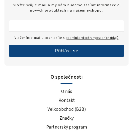
Zero
1
Vložte svůj e-mail a my vám budeme zasílat informace o
modrý hrozen
5
nových produktech na našem e-shopu.
ledový čaj broskev
4
tiramisu
4
cola
2
Vložením e-mailu souhlasíte s
podmínkami ochrany osobních údajů
černý rybíz
4
Přihlásit se
mango
5
modrá malina
5
pomeranč
22
O společnosti
malina
6
banán
22
O nás
čokoláda+kakao
4
Kontakt
jahoda
25
Velkoobchod (B2B)
vanilka
27
Značky
čokoláda/kokos
13
čokoláda/kakao
2
Partnerský program