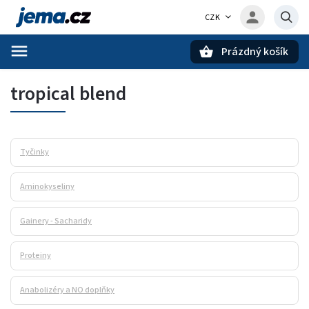
CZK
Prázdný košík
Hledat
tropical blend
Tyčinky
Aminokyseliny
Gainery - Sacharidy
Proteiny
Anabolizéry a NO doplňky