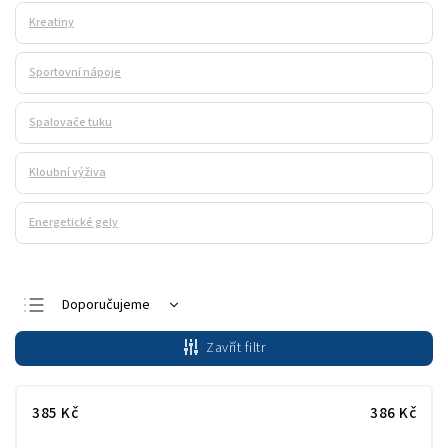
Kreatiny
Sportovní nápoje
Spalovače tuku
Kloubní výživa
Energetické gely
Doporučujeme
Nejlevnější
Zavřít filtr
Nejdražší
Nejprodávanější
385
Kč
386
Kč
Abecedně