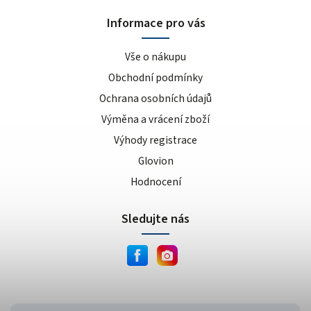
sušenka
4
Informace pro vás
kokos/vanilka
1
cookies/cream
15
Vše o nákupu
dvojitá čokoláda
3
Obchodní podmínky
ananas/mango
8
Ochrana osobních údajů
meruňkový jogurt
1
Výměna a vrácení zboží
čokoláda/lískový oříšek
1
Výhody registrace
cookie dough
1
lískový oříšek/nugát
1
Glovion
karamel/kešu
1
Hodnocení
cookies
4
Sledujte nás
bílá čokoláda/mandle
1
slané arašídy
1
krémová s křupinkami
1
bílé slané arašídy
1
mléčno-čokoládový cupcake
1