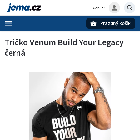
CZK
Prázdný košík
Hledat
Tričko Venum Build Your Legacy
černá