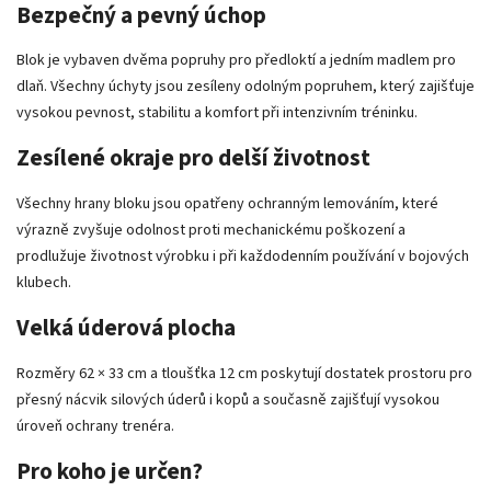
Bezpečný a pevný úchop
Blok je vybaven dvěma popruhy pro předloktí a jedním madlem pro
dlaň. Všechny úchyty jsou zesíleny odolným popruhem, který zajišťuje
vysokou pevnost, stabilitu a komfort při intenzivním tréninku.
Zesílené okraje pro delší životnost
Všechny hrany bloku jsou opatřeny ochranným lemováním, které
výrazně zvyšuje odolnost proti mechanickému poškození a
prodlužuje životnost výrobku i při každodenním používání v bojových
klubech.
Velká úderová plocha
Rozměry 62 × 33 cm a tloušťka 12 cm poskytují dostatek prostoru pro
přesný nácvik silových úderů i kopů a současně zajišťují vysokou
úroveň ochrany trenéra.
Pro koho je určen?