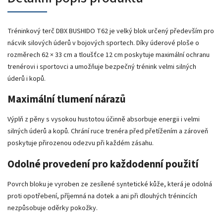
Tréninkový terč DBX BUSHIDO T62 je velký blok určený především pro
nácvik silových úderů v bojových sportech. Díky úderové ploše o
rozměrech 62 × 33 cm a tloušťce 12 cm poskytuje maximální ochranu
trenérovi i sportovci a umožňuje bezpečný trénink velmi silných
úderů i kopů.
Maximální tlumení nárazů
Výplň z pěny s vysokou hustotou účinně absorbuje energii i velmi
silných úderů a kopů. Chrání ruce trenéra před přetížením a zároveň
poskytuje přirozenou odezvu při každém zásahu.
Odolné provedení pro každodenní použití
Povrch bloku je vyroben ze zesílené syntetické kůže, která je odolná
proti opotřebení, příjemná na dotek a ani při dlouhých trénincích
nezpůsobuje oděrky pokožky.