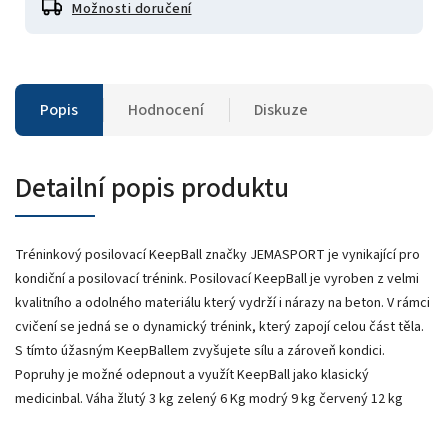
Možnosti doručení
Popis
Hodnocení
Diskuze
Detailní popis produktu
Tréninkový posilovací KeepBall značky JEMASPORT je vynikající pro
kondiční a posilovací trénink. Posilovací KeepBall je vyroben z velmi
kvalitního a odolného materiálu který vydrží i nárazy na beton. V rámci
cvičení se jedná se o dynamický trénink, který zapojí celou část těla.
S tímto úžasným KeepBallem zvyšujete sílu a zároveň kondici.
Popruhy je možné odepnout a využít KeepBall jako klasický
medicinbal. Váha žlutý 3 kg zelený 6 Kg modrý 9 kg červený 12 kg