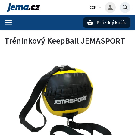
CZK
Prázdný košík
Hledat
Tréninkový KeepBall JEMASPORT