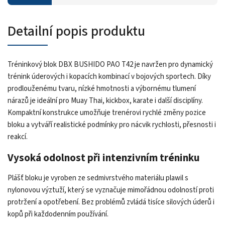
Detailní popis produktu
Tréninkový blok DBX BUSHIDO PAO T42 je navržen pro dynamický
trénink úderových i kopacích kombinací v bojových sportech. Díky
prodlouženému tvaru, nízké hmotnosti a výbornému tlumení
nárazů je ideální pro Muay Thai, kickbox, karate i další disciplíny.
Kompaktní konstrukce umožňuje trenérovi rychlé změny pozice
bloku a vytváří realistické podmínky pro nácvik rychlosti, přesnosti i
reakcí.
Vysoká odolnost při intenzivním tréninku
Plášť bloku je vyroben ze sedmivrstvého materiálu plawil s
nylonovou výztuží, který se vyznačuje mimořádnou odolností proti
protržení a opotřebení. Bez problémů zvládá tisíce silových úderů i
kopů při každodenním používání.