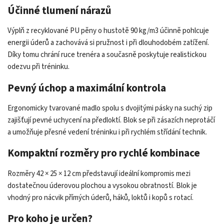
Účinné tlumení nárazů
Výplň z recyklované PU pěny o hustotě 90 kg/m3 účinně pohlcuje
energii úderů a zachovává si pružnost i při dlouhodobém zatížení.
Díky tomu chrání ruce trenéra a současně poskytuje realistickou
odezvu při tréninku.
Pevný úchop a maximální kontrola
Ergonomicky tvarované madlo spolu s dvojitými pásky na suchý zip
zajišťují pevné uchycení na předloktí. Blok se při zásazích neprotáčí
a umožňuje přesné vedení tréninku i při rychlém střídání technik.
Kompaktní rozměry pro rychlé kombinace
Rozměry 42 × 25 × 12 cm představují ideální kompromis mezi
dostatečnou úderovou plochou a vysokou obratností. Blok je
vhodný pro nácvik přímých úderů, háků, loktů i kopů s rotací.
Pro koho je určen?