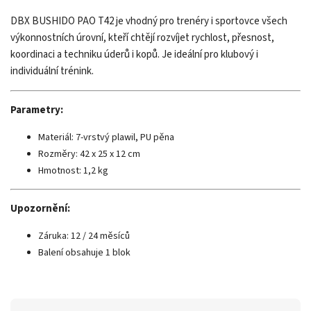
DBX BUSHIDO PAO T42 je vhodný pro trenéry i sportovce všech
výkonnostních úrovní, kteří chtějí rozvíjet rychlost, přesnost,
koordinaci a techniku úderů i kopů. Je ideální pro klubový i
individuální trénink.
Parametry:
Materiál: 7-vrstvý plawil, PU pěna
Rozměry: 42 x 25 x 12 cm
Hmotnost: 1,2 kg
Upozornění:
Záruka: 12 / 24 měsíců
Balení obsahuje 1 blok