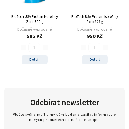
Zero
1
modrý hrozen
5
BioTech USA Protein Iso Whey
BioTech USA Protein Iso Whey
ledový čaj broskev
4
Zero 500g
Zero 908g
tiramisu
4
Dočasně vyprodané
Dočasně vyprodané
cola
2
595 Kč
950 Kč
černý rybíz
4
mango
5
modrá malina
5
Detail
Detail
pomeranč
22
malina
6
banán
22
čokoláda+kakao
4
jahoda
25
Odebírat newsletter
vanilka
27
čokoláda/kokos
13
Vložte svůj e-mail a my vám budeme zasílat informace o
nových produktech na našem e-shopu.
čokoláda/kakao
2