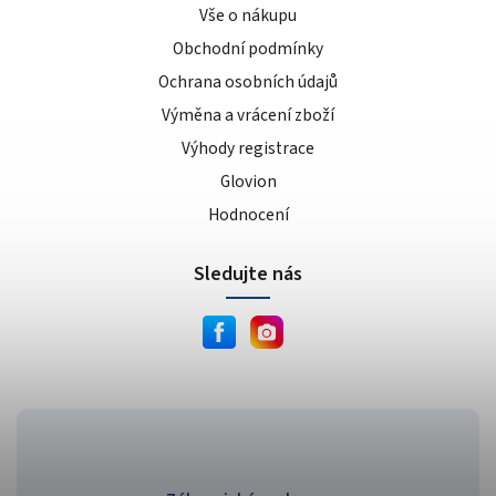
banánovo-karamelový koláč
1
Vše o nákupu
čokoládovo-oříškový koláč
1
Obchodní podmínky
mandlovo-pistáciový koláč
1
Ochrana osobních údajů
bez příchutě
5
Výměna a vrácení zboží
borůvka
6
Výhody registrace
meruňka
4
Glovion
zelené jablko
2
Hodnocení
broskvový ledový čaj
3
tropické ovoce
7
Sledujte nás
limetka
3
citrónový ledový čaj
5
vodní meloun
7
pomeranč/mango
3
čokoláda/oříšek
3
jahoda/bílá čokoláda
1
kiwi/banán
3