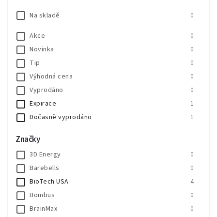
Na skladě
0
Akce
0
Novinka
0
Tip
0
Výhodná cena
0
Vyprodáno
0
Expirace
1
Dočasně vyprodáno
1
SALECODE:SALE20:20:%
0
Značky
SALECODE:SALE30:30:%
0
3D Energy
0
Barebells
0
BioTech USA
4
Bombus
0
BrainMax
0