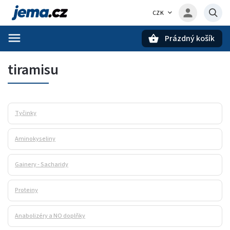
CZK
Prázdný košík
Hledat
tiramisu
Tyčinky
Aminokyseliny
Gainery - Sacharidy
Proteiny
Anabolizéry a NO doplňky