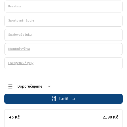
Kreatiny
Sportovní nápoje
Spalovače tuku
Kloubní výživa
Energetické gely
Doporučujeme
Nejlevnější
Zavřít filtr
Nejdražší
Nejprodávanější
45
Kč
2190
Kč
Abecedně