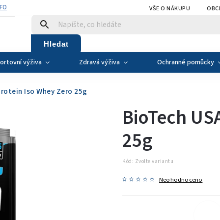
NFO
VŠE O NÁKUPU
OBC
Hledat
ortovní výživa
Zdravá výživa
Ochranné pomůcky
rotein Iso Whey Zero 25g
BioTech USA
25g
Kód:
Zvolte variantu
Neohodnoceno