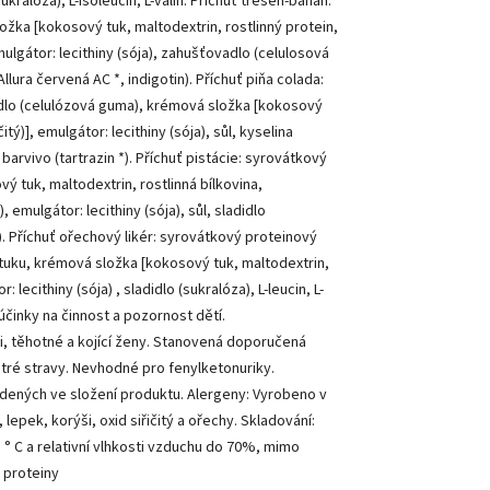
ukralóza), L-isoleucin, L-valin. Příchuť třešeň-banán:
žka [kokosový tuk, maltodextrin, rostlinný protein,
mulgátor: lecithiny (sója), zahušťovadlo (celulosová
(Allura červená AC *, indigotin). Příchuť piňa colada:
dlo (celulózová guma), krémová složka [kokosový
tý)], emulgátor: lecithiny (sója), sůl, kyselina
n, barvivo (tartrazin *). Příchuť pistácie: syrovátkový
 tuk, maltodextrin, rostlinná bílkovina,
emulgátor: lecithiny (sója), sůl, sladidlo
tin). Příchuť ořechový likér: syrovátkový proteinový
tuku, krémová složka [kokosový tuk, maltodextrin,
 lecithiny (sója) , sladidlo (sukralóza), L-leucin, L-
 účinky na činnost a pozornost dětí.
, těhotné a kojící ženy. Stanovená doporučená
tré stravy. Nevhodné pro fenylketonuriky.
edených ve složení produktu. Alergeny: Vyrobeno v
lepek, korýši, oxid siřičitý a ořechy. Skladování:
° C a relativní vlhkosti vzduchu do 70%, mimo
 proteiny