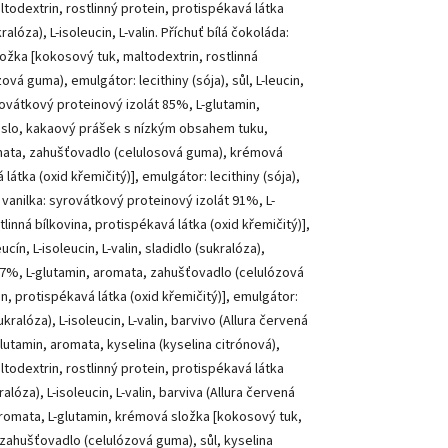
odextrin, rostlinný protein, protispékavá látka
kralóza), L-isoleucin, L-valin. Příchuť bílá čokoláda:
ožka [kokosový tuk, maltodextrin, rostlinná
vá guma), emulgátor: lecithiny (sója), sůl, L-leucin,
yrovátkový proteinový izolát 85%, L-glutamin,
áslo, kakaový prášek s nízkým obsahem tuku,
romata, zahušťovadlo (celulosová guma), krémová
látka (oxid křemičitý)], emulgátor: lecithiny (sója),
huť vanilka: syrovátkový proteinový izolát 91%, L-
inná bílkovina, protispékavá látka (oxid křemičitý)],
cín, L-isoleucin, L-valin, sladidlo (sukralóza),
 87%, L-glutamin, aromata, zahušťovadlo (celulózová
, protispékavá látka (oxid křemičitý)], emulgátor:
sukralóza), L-isoleucin, L-valin, barvivo (Allura červená
utamin, aromata, kyselina (kyselina citrónová),
odextrin, rostlinný protein, protispékavá látka
kralóza), L-isoleucin, L-valin, barviva (Allura červená
 aromata, L-glutamin, krémová složka [kokosový tuk,
, zahušťovadlo (celulózová guma), sůl, kyselina