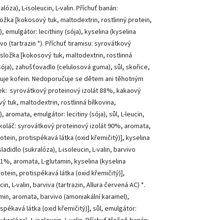
alóza), L-isoleucin, L-valin. Příchuť banán:
žka [kokosový tuk, maltodextrin, rostlinný protein,
 emulgátor: lecithiny (sója), kyselina (kyselina
vivo (tartrazin *). Příchuť tiramisu: syrovátkový
složka [kokosový tuk, maltodextrin, rostlinná
(sója), zahušťovadlo (celulosová guma), sůl, skořice,
sahuje kofein. Nedoporučuje se dětem ani těhotným
šek: syrovátkový proteinový izolát 88%, kakaový
tuk, maltodextrin, rostlinná bílkovina,
aromata, emulgátor: lecitiny (sója), sůl, L-leucin,
vý koláč: syrovátkový proteinový izolát 90%, aromata,
tein, protispékavá látka (oxid křemičitý)], kyselina
adidlo (sukralóza), L-isoleucin, L-valin, barvivo
91%, aromata, L-glutamin, kyselina (kyselina
tein, protispékavá látka (oxid křemičitý)],
cin, L-valin, barviva (tartrazin, Allura červená AC) *.
min, aromata, barvivo (amoniakální karamel),
spékavá látka (oxid křemičitý)], sůl, emulgátor: