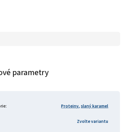
ové parametry
rie
:
Proteiny
,
slaný karamel
Zvolte variantu