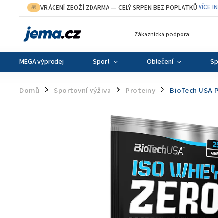
VRÁCENÍ ZBOŽÍ ZDARMA
— CELÝ SRPEN BEZ POPLATKŮ
VÍCE I
🎁
·
Zákaznická podpora:
MEGA výprodej
Sport
Oblečení
Sp
Domů
Sportovní výživa
Proteiny
BioTech USA P
/
/
/