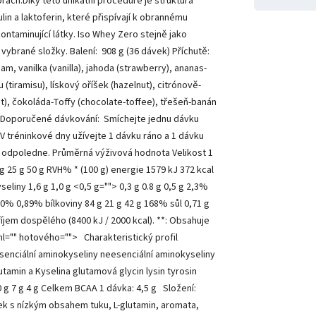
rách.Díky této unikátní proceduře je struktura
in a laktoferin, které přispívají k obrannému
ontaminující látky. Iso Whey Zero stejně jako
ybrané složky. Balení: 908 g (36 dávek) Příchutě:
m, vanilka (vanilla), jahoda (strawberry), ananas-
tiramisu), lískový oříšek (hazelnut), citrónově-
), čokoláda-Toffy (chocolate-toffee), třešeň-banán
ur) Doporučené dávkování: Smíchejte jednu dávku
V tréninkové dny užívejte 1 dávku ráno a 1 dávku
ku odpoledne. Průměrná výživová hodnota Velikost 1
 g 25 g 50 g RVH% * (100 g) energie 1579 kJ 372 kcal
liny 1,6 g 1,0 g <0,5 g=""> 0,3 g 0.8 g 0,5 g 2,3%
2,0% 0,89% bílkoviny 84 g 21 g 42 g 168% sůl 0,71 g
íjem dospělého (8400 kJ / 2000 kcal). **: Obsahuje
 ml="" hotového=""> Charakteristický profil
senciální aminokyseliny neesenciální aminokyseliny
lutamin a Kyselina glutamová glycin lysin tyrosin
 7 g 4 g Celkem BCAA 1 dávka: 4,5 g Složení:
ek s nízkým obsahem tuku, L-glutamin, aromata,