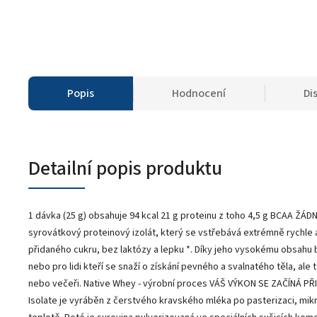
Popis
Hodnocení
Di
Detailní popis produktu
1 dávka (25 g) obsahuje 94 kcal 21 g proteinu z toho 4,5 g BCAA Ž
syrovátkový proteinový izolát, který se vstřebává extrémně rychle 
přidaného cukru, bez laktózy a lepku *. Díky jeho vysokému obsahu bí
nebo pro lidi kteří se snaží o získání pevného a svalnatého těla, ale 
nebo večeři. Native Whey - výrobní proces VÁŠ VÝKON SE ZAČÍNÁ P
Isolate je vyráběn z čerstvého kravského mléka po pasterizaci, mikro