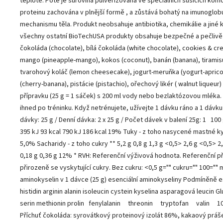
teplotě. Poté je surovina pulverizovaná ve speciálních sušicích komo
proteinu zachována v plnější formě , a zůstává bohatý na imunoglobul
mechanismu těla. Produkt neobsahuje antibiotika, chemikálie a jiné k
všechny ostatní BioTechUSA produkty obsahuje bezpečné a pečlivě v
čokoláda (chocolate), bílá čokoláda (white chocolate), cookies & crea
mango (pineapple-mango), kokos (coconut), banán (banana), tiramisu (
tvarohový koláč (lemon cheesecake), jogurt-meruňka (yogurt-apricot
(cherry-banana), pistácie (pistachio), ořechový likér ( walnut lique
přípravku (25 g = 1 sáček) s 200 ml vody nebo bezlaktózovou mléka. 
ihned po tréninku. Když netrénujete, užívejte 1 dávku ráno a 1 dáv
dávky: 25 g / Denní dávka: 2 x 25 g / Počet dávek v balení 25g: 1 100
395 kJ 93 kcal 790 kJ 186 kcal 19% Tuky - z toho nasycené mastné kyse
5,0% Sacharidy - z toho cukry ** 5,2 g 0,8 g 1,3 g <0,5> 2,6 g <0,5> 
0,18 g 0,36 g 12% * RVH: Referenční výživová hodnota. Referenční př
přirozeně se vyskytující cukry. Bez cukru: <0,5 g="" cukru="" 100=""
aminokyselin v 1 dávce (25 g) esenciální aminokyseliny Podmíněně e
histidin arginin alanin isoleucin cystein kyselina asparagová leucin G
serin methionin prolin fenylalanin threonin tryptofan valin 10 g
Příchuť čokoláda: syrovátkový proteinový izolát 86%, kakaový práš