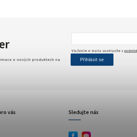
er
Vložením e-mailu souhlasíte s
podmínk
Přihlásit se
formace o nových produktech na
pro vás
Sledujte nás