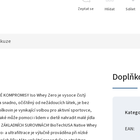
Zeptat se
Hlídat
Sdílet
skuze
Doplňk
ÁDNÉ KOMPROMISY Iso Whey Zero je vysoce čistý
a snadno, očištěný od nežádoucích látek, je bez
lkovin je vynikající volbou pro aktivní sportovce,
Katego
také může pomoci i lidem v dietě nahradit malé jídla
ŘI ZÁKLADNÍCH SUROVINÁCH! BioTechUSA Native Whey
EAN
:
- a ultrafiltrace je výlučně prováděna při nízké