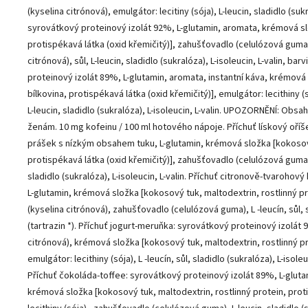
(kyselina citrónová), emulgátor: lecitiny (sója), L-leucin, sladidlo (sukr
syrovátkový proteinový izolát 92%, L-glutamin, aromata, krémová slo
protispékavá látka (oxid křemičitý)], zahušťovadlo (celulózová guma),
citrónová), sůl, L-leucin, sladidlo (sukralóza), L-isoleucin, L-valin, bar
proteinový izolát 89%, L-glutamin, aromata, instantní káva, krémová 
bílkovina, protispékavá látka (oxid křemičitý)], emulgátor: lecithiny 
L-leucin, sladidlo (sukralóza), L-isoleucin, L-valin. UPOZORNĚNÍ: Ob
ženám. 10 mg kofeinu / 100 ml hotového nápoje. Příchuť lískový oří
prášek s nízkým obsahem tuku, L-glutamin, krémová složka [kokosový 
protispékavá látka (oxid křemičitý)], zahušťovadlo (celulózová guma), 
sladidlo (sukralóza), L-isoleucin, L-valin. Příchuť citronově-tvaroho
L-glutamin, krémová složka [kokosový tuk, maltodextrin, rostlinný pro
(kyselina citrónová), zahušťovadlo (celulózová guma), L -leucín, sůl, sl
(tartrazin *). Příchuť jogurt-meruňka: syrovátkový proteinový izolát 
citrónová), krémová složka [kokosový tuk, maltodextrin, rostlinný pro
emulgátor: lecithiny (sója), L -leucín, sůl, sladidlo (sukralóza), L-isoleu
Příchuť čokoláda-toffee: syrovátkový proteinový izolát 89%, L-gluta
krémová složka [kokosový tuk, maltodextrin, rostlinný protein, proti