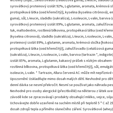
lecithiny (sója) , zahušťovadlo (celulózová guma), L-leucin, sladidlo (s
syrovátkový proteinový izolát 92%, L-glutamin, aromata, krémová slo
protispékavá látka (oxid křemičitý)], kyselina (kyselina citrónová), e
guma), sůl, L-leucin, sladidlo (sukralóza), L-isoleucin, L-valin, barviva 
syrovátkový proteinový izolát 89%, L-glutamin, aromata, zahušťova
tuk, maltodextrin, rostlinná bílkovina, protispékavá látka (oxid křemiči
(kyselina citronová), sladidlo (sukralóza), L-leucin, L-isoleucin, L-vali
proteinový izolát 89%, L-glutamin, aromata, krémová složka [kokosový
protispékavá látka (oxid křemičitý)], zahušťovadlo (celulózová guma), 
(sukralóza), L-leucin, L-isoleucin, L-valin, barviva (tartrazin *, indigo
izolát 85%, aromata, L-glutamin, kakaový prášek s nízkým obsahem 
rostlinná bílkovina, protispékavá látka (oxid křemičitý)], sůl, emulgátor:
isoleucin, L-valin. * Tartrazin, Allura červená AC: může mít nepříznivé
Upozornění: Uskladňujte mimo dosah malých dětí. Nevhodné pro děti
denní dávka se nesmí překročit. Nesmí se používat jako náhrada pes
Nevhodné pro osoby alergické (přecitlivělé) na některou z látek uv
závodě kde se zpracovávají i produkty obsahující mléko, vejce, sóju, 
Uchovávejte dobře uzavřené na suchém místě při teplotě 5 ° C až 25 
dosah zdrojů tepla a přímého slunečního záření. Syrovátkové (whey)