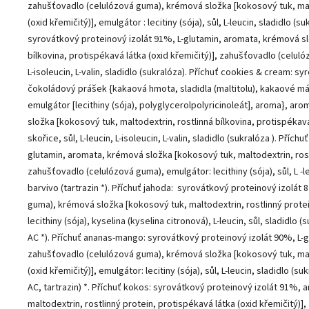
zahušťovadlo (celulózová guma), krémová složka [kokosový tuk, malt
(oxid křemičitý)], emulgátor : lecitiny (sója), sůl, L-leucin, sladidlo (su
syrovátkový proteinový izolát 91%, L-glutamin, aromata, krémová sl
bílkovina, protispékavá látka (oxid křemičitý)], zahušťovadlo (celulózo
L-isoleucin, L-valin, sladidlo (sukralóza). Příchuť cookies & cream: s
čokoládový prášek {kakaová hmota, sladidla (maltitolu), kakaové m
emulgátor [lecithiny (sója), polyglycerolpolyricinoleát], aroma}, a
složka [kokosový tuk, maltodextrin, rostlinná bílkovina, protispékavá 
skořice, sůl, L-leucin, L-isoleucin, L-valin, sladidlo (sukralóza ). Příc
glutamin, aromata, krémová složka [kokosový tuk, maltodextrin, rostl
zahušťovadlo (celulózová guma), emulgátor: lecithiny (sója), sůl, L -leu
barvivo (tartrazin *). Příchuť jahoda: syrovátkový proteinový izolát
guma), krémová složka [kokosový tuk, maltodextrin, rostlinný protein
lecithiny (sója), kyselina (kyselina citronová), L-leucin, sůl, sladidlo (
AC *). Příchuť ananas-mango: syrovátkový proteinový izolát 90%, L-gl
zahušťovadlo (celulózová guma), krémová složka [kokosový tuk, malt
(oxid křemičitý)], emulgátor: lecitiny (sója), sůl, L-leucin, sladidlo (su
AC, tartrazin) *. Příchuť kokos: syrovátkový proteinový izolát 91%,
maltodextrin, rostlinný protein, protispékavá látka (oxid křemičitý)]