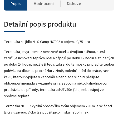
Popis
Hodnocení
Diskuze
Detailní popis produktu
Termoska na jídlo NILS Camp NCT02 o objemu 0,75 litru.
Termoska je vyrobena z nerezové oceli s dvojitou stěnou, která
zaručuje uchování teplých jídel a nápojů po dobu 12 hodin a studených
po dobu 24 hodin, nezáleží tedy, zda si do termosky připravíte teplou
polévku na dlouhou procházku v zimě, polední oběd do práce, ranní
kávu, kterou vypijete v kanceláři a nebo zda si do ní přelijete
oblíbenou limonádu a vezmete si ji s sebou na několikahodinovou
procházku do přírody, termoska udrží Váše jídlo, nebo nápoj ve
správné teplotě.
Termoska NCT02 vyniká především svým objemem 750 ml a skládací
lžící v uzávěru. Víčko lze použít jako misku nebo hrnek.