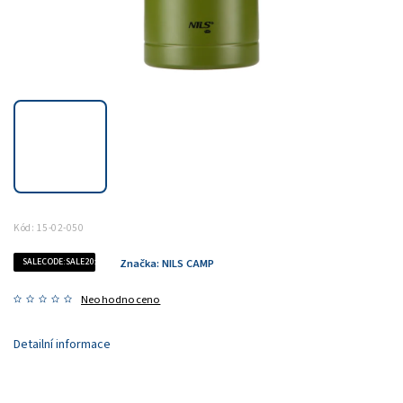
Kód:
15-02-050
SALECODE:SALE20:20:%
Značka:
NILS CAMP
Neohodnoceno
Detailní informace