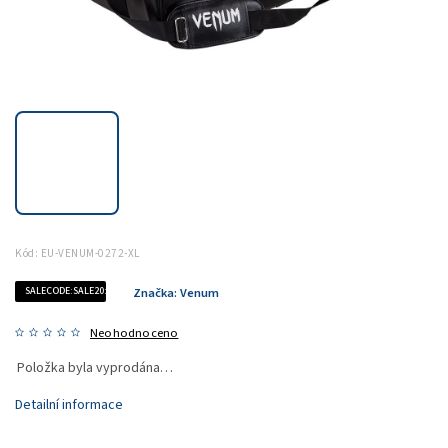
Kód:
EU-VENUM-0272-XL
SALECODE:SALE20:20:%
Značka:
Venum
Neohodnoceno
Položka byla vyprodána…
Detailní informace