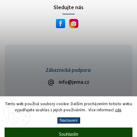
Sledujte nás
Zákaznická podpora:
info@jema.cz
Tento web používá soubory cookie. Dalším procházením tohoto webu
vyjadřujete souhlas s jejich používáním.. Více informací
zde
.
Copyright 2026
JEMA.cz
. Všechna práva vyhrazena.
Vytvořil
Shoptet
| Design
Shoptak.cz
Nastavení
Vrácení zboží zdarma
— celý srpen bez
Více
Souhlasím
🎁
·