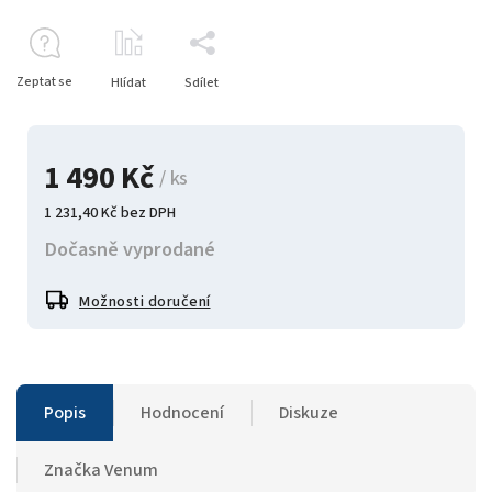
Zeptat se
Hlídat
Sdílet
1 490 Kč
/ ks
1 231,40 Kč bez DPH
Dočasně vyprodané
Možnosti doručení
Popis
Hodnocení
Diskuze
Značka
Venum