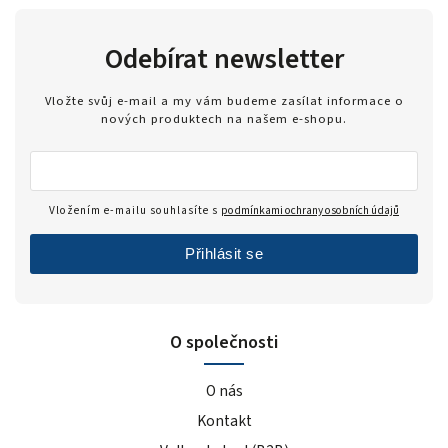
mango
1
malina
3
Odebírat newsletter
banán
3
jahoda
2
Vložte svůj e-mail a my vám budeme zasílat informace o
vanilka
4
nových produktech na našem e-shopu.
čokoláda/kakao
1
cookies/cream
2
čokoláda/lískový oříšek
5
Vložením e-mailu souhlasíte s
podmínkami ochrany osobních údajů
cookie dough
3
Přihlásit se
bez příchutě
2
caramel
1
višeň
2
O společnosti
zakysaná smetana & jarní cibulka
1
sladké thajské chilli
1
O nás
sýr
1
Kontakt
barbecue
1