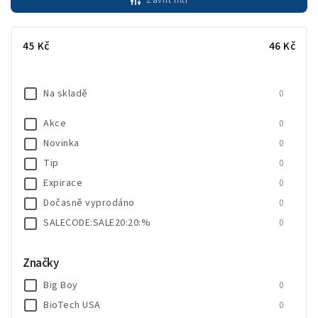
Zavřít filtr
Nejdražší
Nejprodávanější
45
Kč
46
Kč
Abecedně
Na skladě
0
Akce
0
Novinka
0
Tip
0
Expirace
0
Dočasně vyprodáno
0
SALECODE:SALE20:20:%
0
Značky
Big Boy
0
BioTech USA
0