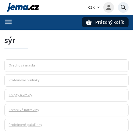
CZK
Prázdný košík
Hledat
sýr
Ořechová másla
Proteinové pudinky
Chipsy a krekry
Trvanlivé potraviny
Proteinové palačinky