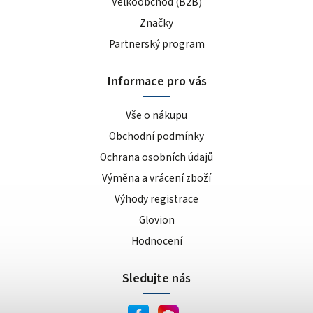
Velkoobchod (B2B)
banán/jablko
1
čokoláda, višeň, třešeň
Značky
1
oříšek/nugát
1
Partnerský program
cheesecake
1
Informace pro vás
kokosová makarónka
1
karamel
1
Vše o nákupu
broskev
1
Obchodní podmínky
bez příchuti
2
Ochrana osobních údajů
čokoláda + kakao
1
Výměna a vrácení zboží
paprika
1
juicy steak
Výhody registrace
1
paleo
1
Glovion
Mandlový krém křupavý
1
Hodnocení
jemný
1
Sledujte nás
křupavý
1
mango/maracuja
1