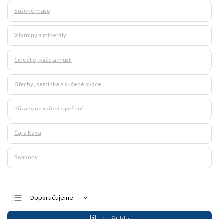
Sušené maso
Vitamíny a minerály
Cereálie, kaše a müsli
Ořechy, semínka a sušené ovoce
Přísady na vaření a pečení
Čaj a Káva
Bonbony
Doporučujeme
Nejlevnější