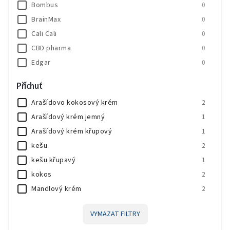
Bombus
0
BrainMax
0
Cali Cali
0
CBD pharma
0
Edgar
0
HealthyCo
0
Příchuť
JEMASPORT
0
Arašídovo kokosový krém
2
Knuspi
0
Arašídový krém jemný
1
LifeLike
0
Arašídový krém křupový
1
MedPharma
0
kešu
2
Milkeffet
0
kešu křupavý
1
Novo Nutrition
1
kokos
2
Nutrend
0
Mandlový krém
2
Prom-IN
0
Pistáciový krém
3
VYMAZAT FILTRY
Lískooříškový krém s čokoládou
1