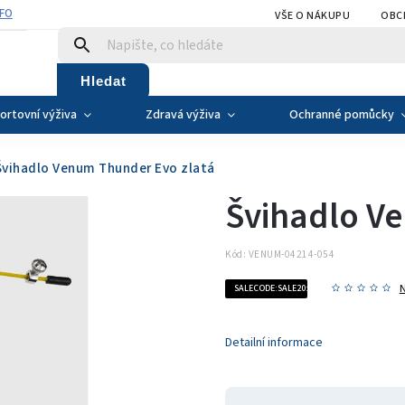
NFO
VŠE O NÁKUPU
OBC
Hledat
ortovní výživa
Zdravá výživa
Ochranné pomůcky
Švihadlo Venum Thunder Evo zlatá
Švihadlo V
Kód:
VENUM-04214-054
SALECODE:SALE20:20:%
Detailní informace