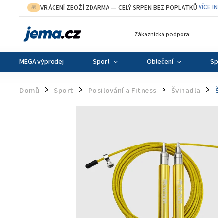
VRÁCENÍ ZBOŽÍ ZDARMA
— CELÝ SRPEN BEZ POPLATKŮ
VÍCE I
🎁
·
Zákaznická podpora:
MEGA výprodej
Sport
Oblečení
Sp
Domů
Sport
Posilování a Fitness
Švihadla
/
/
/
/