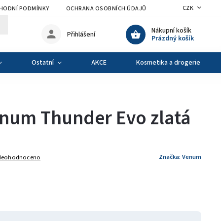
CZK
HODNÍ PODMÍNKY
OCHRANA OSOBNÍCH ÚDAJŮ
VÝMĚNA A VRÁCENÍ Z
Nákupní košík
Přihlášení
Prázdný košík
Ostatní
AKCE
Kosmetika a drogerie
enum Thunder Evo zlatá
Značka:
Venum
Neohodnoceno