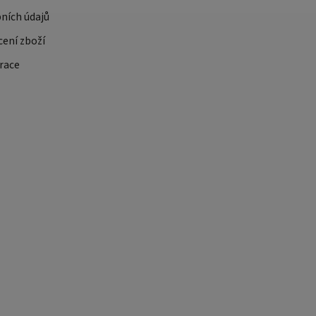
ních údajů
cení zboží
race