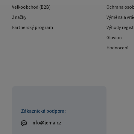
Velkoobchod (B2B)
Ochrana osob
Značky
Výměna a vrá
Partnerský program
Výhody regist
Glovion
Hodnocení
Zákaznická podpora:
info@jema.cz