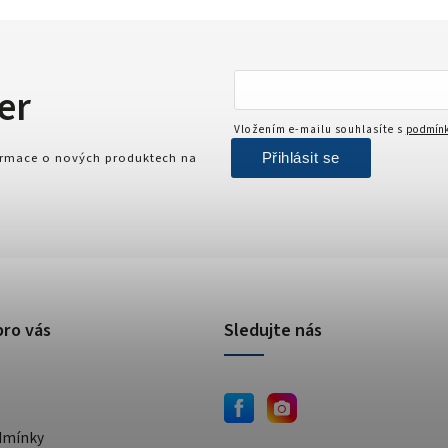
er
Vložením e-mailu souhlasíte s
podmínk
Přihlásit se
formace o nových produktech na
pro vás
Sledujte nás
dmínky