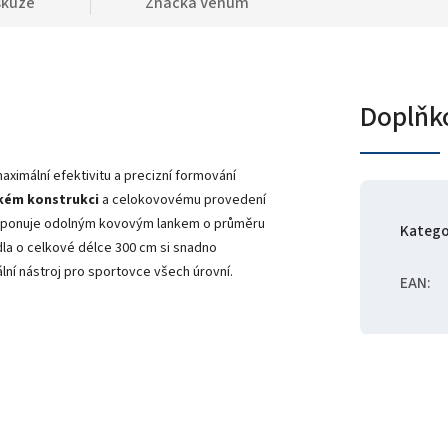
skuze
Značka
Venum
Doplňk
ximální efektivitu a precizní formování
kém konstrukci
a celokovovému provedení
isponuje odolným kovovým lankem o průměru
Katego
adla o celkové délce 300 cm si snadno
lní nástroj pro sportovce všech úrovní.
EAN
: