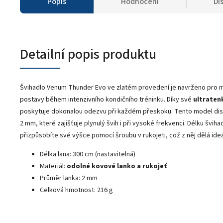
Popis
Hodnocení
Di
Detailní popis produktu
Švihadlo Venum Thunder Evo ve zlatém provedení je navrženo pro ma
postavy během intenzivního kondičního tréninku. Díky své
ultraten
poskytuje dokonalou odezvu při každém přeskoku. Tento model d
2 mm, které zajišťuje plynulý švih i při vysoké frekvenci. Délku švih
přizpůsobíte své výšce pomocí šroubu v rukojeti, což z něj dělá ideá
Délka lana: 300 cm (nastavitelná)
Materiál:
odolné kovové lanko a rukojeť
Průměr lanka: 2 mm
Celková hmotnost: 216 g