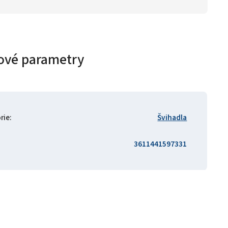
ové parametry
rie
:
Švihadla
3611441597331