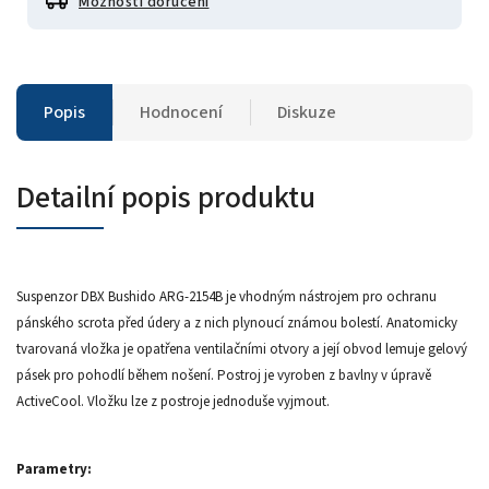
Možnosti doručení
Popis
Hodnocení
Diskuze
Detailní popis produktu
Suspenzor DBX Bushido ARG-2154B je vhodným nástrojem pro ochranu
pánského scrota před údery a z nich plynoucí známou bolestí. Anatomicky
tvarovaná vložka je opatřena ventilačními otvory a její obvod lemuje gelový
pásek pro pohodlí během nošení. Postroj je vyroben z bavlny v úpravě
ActiveCool. Vložku lze z postroje jednoduše vyjmout.
Parametry: