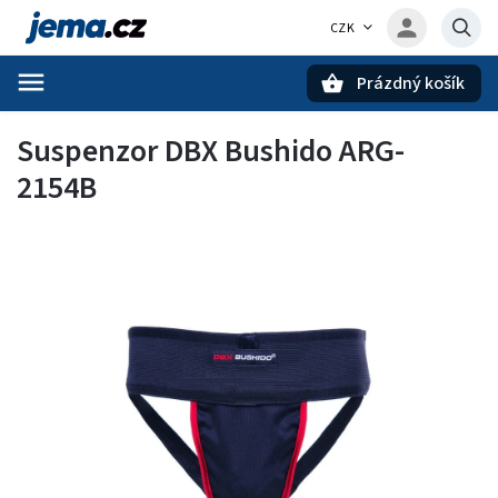
CZK
Prázdný košík
Hledat
Suspenzor DBX Bushido ARG-
2154B