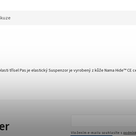
skuze
asti třísel Pas je elastický Suspenzor je vyrobený z kůže Nama Hide™ CE cer
er
Vložením e-mailu souhlasíte s
podmínk