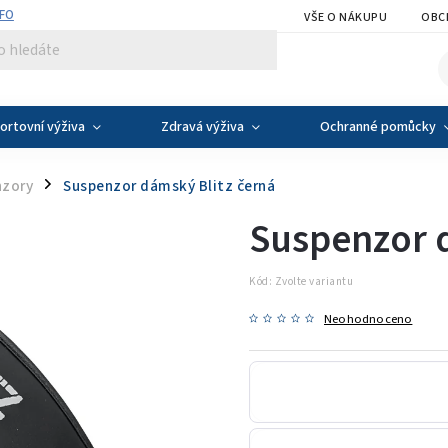
NFO
VŠE O NÁKUPU
OBC
ortovní výživa
Zdravá výživa
Ochranné pomůcky
nzory
Suspenzor dámský Blitz černá
/
Suspenzor d
Kód:
Zvolte variantu
Neohodnoceno