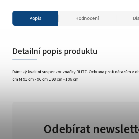
Popis
Hodnocení
Di
Detailní popis produktu
Dámský kvalitní suspenzor značky BLITZ. Ochrana proti nárazům v obl
cm M 91 cm - 96 cm L 99 cm - 106 cm
Odebírat newslett