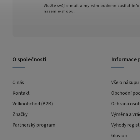
Vložte svůj e-mail a my vám budeme zasílat in
našem e-shopu.
O společnosti
Informace 
O nás
Vše o nákupu
Kontakt
Obchodní po
Velkoobchod (B2B)
Ochrana osob
Značky
Výměna a vrá
Partnerský program
Výhody regist
Glovion