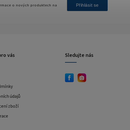
Přihlásit se
formace o nových produktech na
pro vás
Sledujte nás
dmínky
ních údajů
cení zboží
race