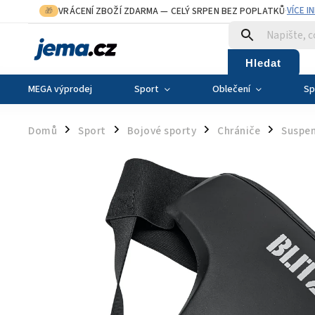
VRÁCENÍ ZBOŽÍ ZDARMA
— CELÝ SRPEN BEZ POPLATKŮ
VÍCE I
🎁
·
Hledat
MEGA výprodej
Sport
Oblečení
Sp
Domů
Sport
Bojové sporty
Chrániče
Suspe
/
/
/
/