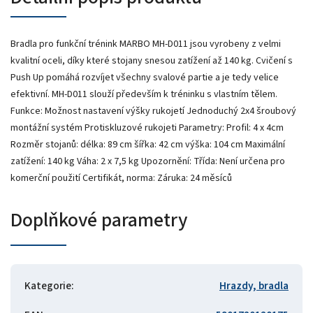
Bradla pro funkční trénink MARBO MH-D011 jsou vyrobeny z velmi
kvalitní oceli, díky které stojany snesou zatížení až 140 kg. Cvičení s
Push Up pomáhá rozvíjet všechny svalové partie a je tedy velice
efektivní. MH-D011 slouží především k tréninku s vlastním tělem.
Funkce: Možnost nastavení výšky rukojetí Jednoduchý 2x4 šroubový
montážní systém Protiskluzové rukojeti Parametry: Profil: 4 x 4cm
Rozměr stojanů: délka: 89 cm šířka: 42 cm výška: 104 cm Maximální
zatížení: 140 kg Váha: 2 x 7,5 kg Upozornění: Třída: Není určena pro
komerční použití Certifikát, norma: Záruka: 24 měsíců
Doplňkové parametry
Kategorie
:
Hrazdy, bradla