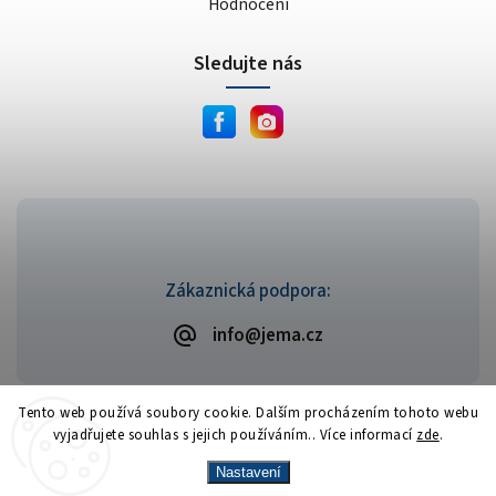
Hodnocení
Sledujte nás
Zákaznická podpora:
info@jema.cz
Tento web používá soubory cookie. Dalším procházením tohoto webu
vyjadřujete souhlas s jejich používáním.. Více informací
zde
.
Copyright 2026
JEMA.cz
. Všechna práva vyhrazena.
Vytvořil
Shoptet
| Design
Shoptak.cz
Nastavení